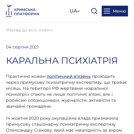
UA
Меню
Назад до всіх новин
04 серпня 2021
КАРАЛЬНА ПСИХІАТРІЯ
Практично кожен
політичний в’язень
проходить
через примусову психіатричну експертизу, що триває
місяць. На території РФ жертвами «каральної
психіатрії» стають не лише політичні в’язні, але і
російські опозиціонери, журналісти, активісти та
звичайні громадяни.
14 жовтня 2020 року окупаційна влада призначила
примусову стаціонарну психіатричну експертизу
Олександру Сізікову, який має інвалідність за зором