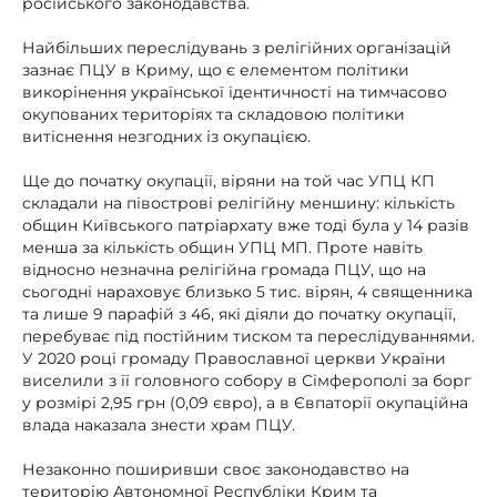
російського законодавства.
Найбільших переслідувань з релігійних організацій
зазнає ПЦУ в Криму, що є елементом політики
викорінення української ідентичності на тимчасово
окупованих територіях та складовою політики
витіснення незгодних із окупацією.
Ще до початку окупації, віряни на той час УПЦ КП
складали на півострові релігійну меншину: кількість
общин Київського патріархату вже тоді була у 14 разів
менша за кількість общин УПЦ МП. Проте навіть
відносно незначна релігійна громада ПЦУ, що на
сьогодні нараховує близько 5 тис. вірян, 4 священника
та лише 9 парафій з 46, які діяли до початку окупації,
перебуває під постійним тиском та переслідуваннями.
У 2020 році громаду Православної церкви України
виселили з її головного собору в Сімферополі за борг
у розмірі 2,95 грн (0,09 євро), а в Євпаторії окупаційна
влада наказала знести храм ПЦУ.
Незаконно поширивши своє законодавство на
територію Автономної Республіки Крим та