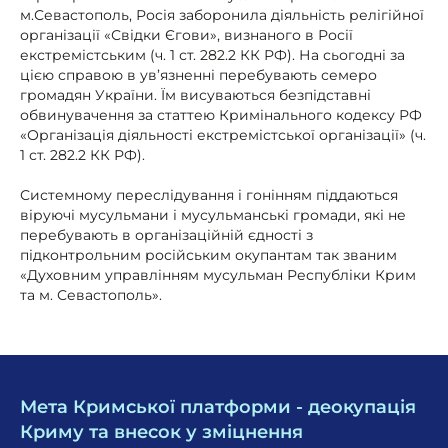
м.Севастополь, Росія заборонила діяльність релігійної
організації «Свідки Єгови», визнаного в Росії
екстремістським (ч. 1 ст. 282.2 КК РФ). На сьогодні за
цією справою в ув’язненні перебувають семеро
громадян України. Їм висуваються безпідставні
обвинувачення за статтею Кримінального кодексу РФ
«Організація діяльності екстремістської організації» (ч.
1 ст. 282.2 КК РФ).
Системному переслідування і гонінням піддаються
віруючі мусульмани і мусульманські громади, які не
перебувають в організаційній єдності з
підконтрольним російським окупантам так званим
«Духовним управлінням мусульман Республіки Крим
та м. Севастополь».
Мета Кримської платформи - деокупація
Криму та внесок у зміцнення