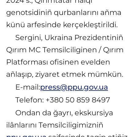
2024 s., Qırımtatar halqı
genotsidiniñ qurbanlarını añma
künü arfesinde kerçekleştirildi.
Sergini, Ukraina Prezidentiniñ
Qırım MC Temsilciliginen / Qırım
Platforması ofisinen evelden
añlaşıp, ziyaret etmek mümkün.
E-mail:
press@ppu.gov.ua
Telefon: +380 50 859 8497
Ondan da ğayrı, ekskursiya
ilânlarını Temsilciligimizniñ