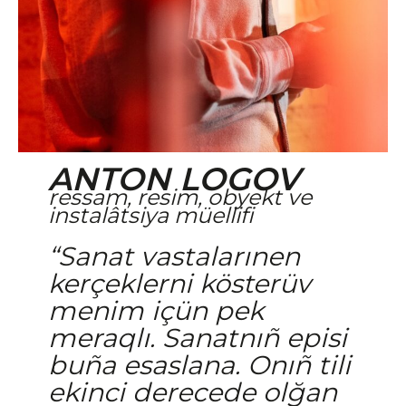
ANTON LOGOV
ressam, resim, obyekt ve
instalâtsiya müellifi
“Sanat vastalarınen
kerçeklerni kösterüv
menim içün pek
meraqlı. Sanatnıñ episi
buña esaslana. Onıñ tili
ekinci derecede olğan