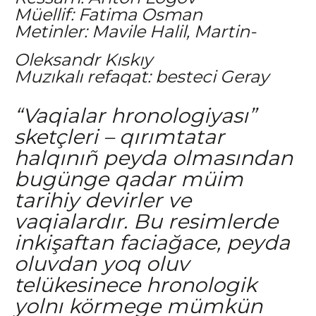
Müellif: Fatima Osman
Metinler: Mavile Halil, Martin-
Oleksandr Kıskıy
Muzıkalı refaqat: besteci Geray
“Vaqialar hronologiyası”
sketçleri – qırımtatar
halqınıñ peyda olmasından
bugünge qadar müim
tarihiy devirler ve
vaqialardır. Bu resimlerde
inkişaftan faciağace, peyda
oluvdan yoq oluv
telükesinece hronologik
yolnı körmege mümkün