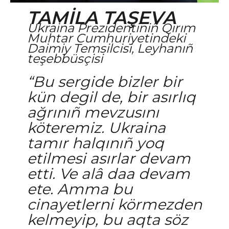
TAMİLA TAŞEVA
Ukraina Prezidentiniñ Qırım
Muhtar Cumhuriyetindeki
Daimiy Temsilcisi, Leyhanıñ
teşebbüsçisi
“Bu sergide bizler bir
kün degil de, bir asırlıq
ağrınıñ mevzusını
köteremiz. Ukraina
tamır halqınıñ yoq
etilmesi asırlar devam
etti. Ve alâ daa devam
ete. Amma bu
cinayetlerni körmezden
kelmeyip, bu aqta söz