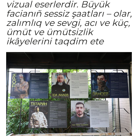
vizual eserlerdir. Büyük
facianıñ sessiz şaatları – olar,
zalımlıq ve sevgi, acı ve küç,
ümüt ve ümütsizlik
ikâyelerini taqdim ete