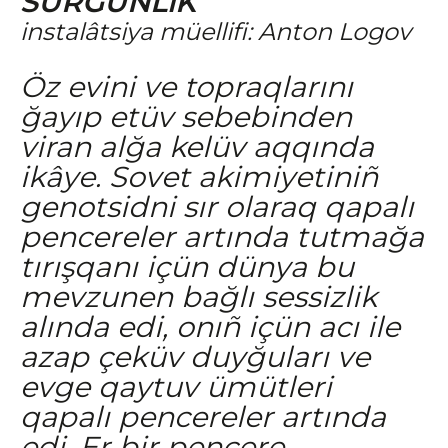
SÜRGÜNLiK
instalâtsiya müellifi: Anton Logov
Öz evini ve topraqlarını
ğayıp etüv sebebinden
viran alğa kelüv aqqında
ikâye. Sovet akimiyetiniñ
genotsidni sır olaraq qapalı
pencereler artında tutmağa
tırışqanı içün dünya bu
mevzunen bağlı sessizlik
alında edi, onıñ içün acı ile
azap çeküv duyğuları ve
evge qaytuv ümütleri
qapalı pencereler artında
edi. Er bir pencere –