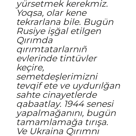
yürsetmek kerekmiz.
Yoqsa, olar kene
tekrarlana bile. Bugün
Rusiye işğal etilgen
Qırımda
qırımtatarlarnıñ
evlerinde tintüvler
keçire,
semetdeşlerimizni
tevqif ete ve uydurılğan
sahte cinayetlerde
qabaatlay. 1944 senesi
yapalmağanını, bugün
tamamlamağa tırışa.
Ve Ukraina Qırımnı