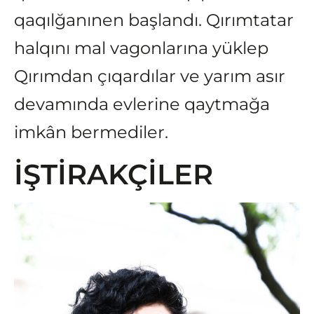
qaqılğanınen başlandı. Qırımtatar
halqını mal vagonlarına yüklep
Qırımdan çıqardılar ve yarım asır
devamında evlerine qaytmağa
imkân bermediler.
İŞTİRAKÇİLER