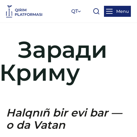
QT
Menu
Заради
Криму
Halqnıñ bir evi bar —
o da Vatan