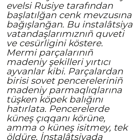
evelsi Rusiye tarafından
başlatılğan cenk mevzusına
bağışlanğan. Bu instalâtsiya
vatandaşlarımıznıñ quveti
ve cesürligini köstere.
Mermi parçalarınıñ
madeniy şekilleri yırtıcı
ayvanlar kibi. Parçalardan
birisi sovet pencereleriniñ
madeniy parmaqlıqlarına
tüşken köpek balığını
hatırlata. Pencerelerde
küneş çıqqanı körüne,
amma o küneş isitmey, tek
öldüre. İnstalâtsiyada