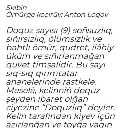
Skibin
Ömürge keçirüv: Anton Logov
Doquz sayısı (9) soñsuzlıq,
sıñırsızlıq, ölümsizlik ve
bahtlı ömür, qudret, ilâhiy
üküm ve sıñırlanmağan
quvet timsalidir. Bu sayı
sıq-sıq qırımtatar
ananelerinde rastkele.
Meselâ, kelinniñ doquz
şeyden ibaret olğan
ciyezine “Doquzlıq” deyler.
Kelin tarafından kiyev içün
azırlanğan ve toyğa yaqın