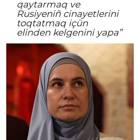
qaytarmaq ve
Rusiyeniñ cinayetlerini
toqtatmaq içün
elinden kelgenini yapa”