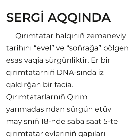
SERGİ AQQINDA
Qırımtatar halqınıñ zemaneviy
tarihını “evel” ve “soñrağa” bölgen
esas vaqia sürgünliktir. Er bir
qırımtatarnıñ DNA-sında iz
qaldırğan bir facia.
Qırımtatarlarnıñ Qırım
yarımadasından sürgün etüv
mayısnıñ 18-nde saba saat 5-te
qırımtatar evleriniñ qapıları