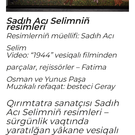
Sadıh Acı Selimniñ
resimleri
Resimlerniñ müellifi: Sadıh Acı
Selim
Video: “1944” vesiqalı filminden
parçalar, rejissörler – Fatima
Osman ve Yunus Paşa
Muzıkalı refaqat: besteci Geray
Qırımtatra sanatçısı Sadıh
Acı Selimniñ resimleri –
sürgünlik vaqtında
yaratılğan yâkane vesiqalı