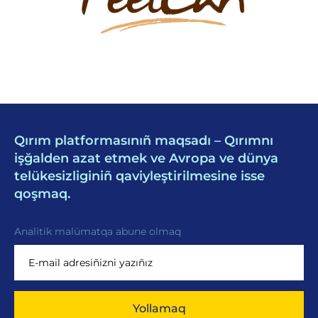
Qırım platformasınıñ maqsadı – Qırımnı
işğalden azat etmek ve Avropa ve dünya
telükesizliginiñ qaviyleştirilmesine isse
qoşmaq.
Analitik malümatqa abune olmaq
Yollamaq