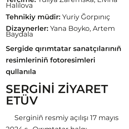
Halilova
Tehnikiy müdir:
Yuriy Ğorpınıç
Dizaynerler:
Yana Boyko, Artem
Baydala
Sergide qırımtatar sanatçılarınıñ
resimleriniñ fotoresimleri
qullanıla
SERGİNİ ZİYARET
ETÜV
Serginiñ resmiy açılışı 17 mayıs