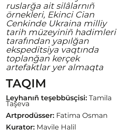
ruslarğa ait silâlarnıñ
örnekleri, Ekinci Cian
Cenkinde Ukraina milliy
tarih müzeyiniñ hadimleri
tarafından yapılğan
ekspeditsiya vaqtında
toplanğan kerçek
artefaktlar yer almaqta
TAQIM
Leyhanıñ teşebbüsçisi:
Tamila
Taşeva
Artprodüsser:
Fatima Osman
Kurator:
Mavile Halil