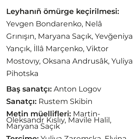
Leyhanıñ ömürge keçirilmesi:
Yevgen Bondarenko, Nelâ
Grınışın, Maryana Saçık, Yevğeniya
Yançık, İllâ Marçenko, Viktor
Mostovıy, Oksana Andrusâk, Yuliya
Pihotska
Baş sanatçı:
Anton Logov
Sanatçı:
Rustem Skibin
Metin müellifleri:
Martin-
Oleksandr Kıslıy, Mavile Halil,
Maryana Saçık
Tercime:
Yuliya Zaremska, Elvina