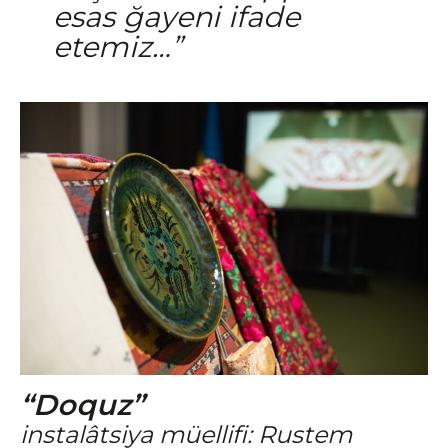
esas ğayeni ifade
etemiz…”
“Doquz”
instalâtsiya müellifi: Rustem