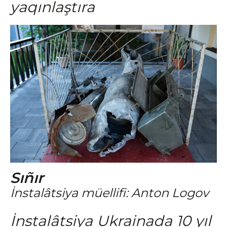
yaqınlaştıra
Sıñır
İnstalâtsiya müellifi: Anton Logov
İnstalâtsiya Ukrainada 10 yıl