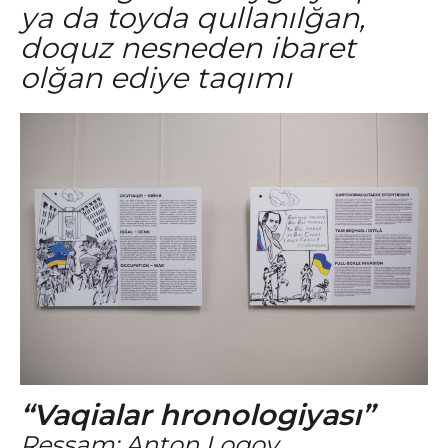
ya da toyda qullanılğan,
doquz nesneden ibaret
olğan ediye taqımı
“Vaqialar hronologiyası”
Ressam: Anton Logov