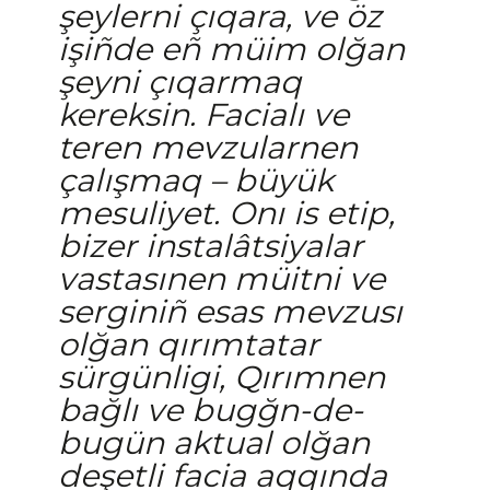
şeylerni çıqara, ve öz
işiñde eñ müim olğan
şeyni çıqarmaq
kereksin. Facialı ve
teren mevzularnen
çalışmaq – büyük
mesuliyet. Onı is etip,
bizer instalâtsiyalar
vastasınen müitni ve
serginiñ esas mevzusı
olğan qırımtatar
sürgünligi, Qırımnen
bağlı ve bugğn-de-
bugün aktual olğan
deşetli facia aqqında