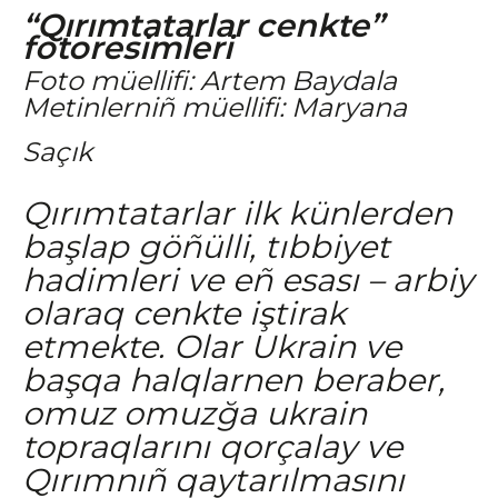
“Qırımtatarlar cenkte”
fotoresimleri
Foto müellifi: Artem Baydala
Metinlerniñ müellifi: Maryana
Saçık
Qırımtatarlar ilk künlerden
başlap göñülli, tıbbiyet
hadimleri ve eñ esası – arbiy
olaraq cenkte iştirak
etmekte. Olar Ukrain ve
başqa halqlarnen beraber,
omuz omuzğa ukrain
topraqlarını qorçalay ve
Qırımnıñ qaytarılmasını