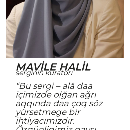
MAVİLE HALİL
serginiñ kuratorı
“Bu sergi – alâ daa
içimizde olğan ağrı
aqqında daa çoq söz
yürsetmege bir
ihtiyacımızdır.
Özgünligimiz qaysı