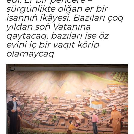
sürgünlikte olğan er bir
isannıñ ikâyesi. Bazıları çoq
yıldan soñ Vatanına
qaytacaq, bazıları ise öz
evini iç bir vaqıt körip
olamaycaq