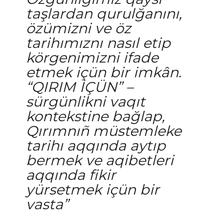
taşlardan qurulğanını,
özümizni ve öz
tarihımıznı nasıl etip
körgenimizni ifade
etmek içün bir imkân.
“QIRIM İÇÜN” –
sürgünlikni vaqıt
kontekstine bağlap,
Qırımnıñ müstemleke
tarihı aqqında aytıp
bermek ve aqibetleri
aqqında fikir
yürsetmek içün bir
vasta”