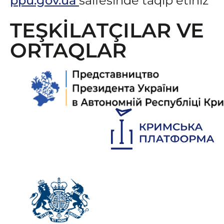
ppu.gov.ua
saifesinde taqip etiñiz
TEŞKİLАTÇILAR VE
ORTAQLAR