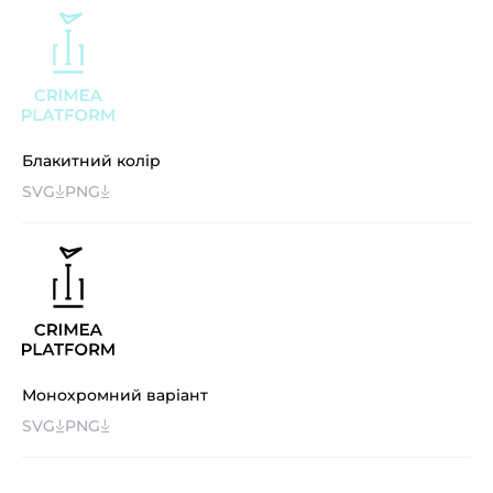
Блакитний колір
SVG
PNG
Монохромний варіант
SVG
PNG