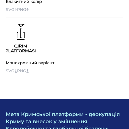
Блакитний колір
SVG
PNG
Монохромний варіант
SVG
PNG
Мета Кримської платформи - деокупація
Криму та внесок у зміцнення
Європейської та глобальної безпеки