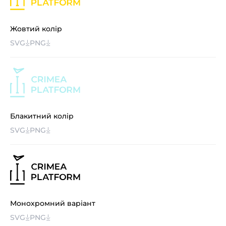
Жовтий колір
SVG
PNG
Блакитний колір
SVG
PNG
Монохромний варіант
SVG
PNG