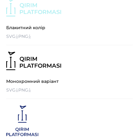
Блакитний колір
SVG
PNG
Монохромний варіант
SVG
PNG