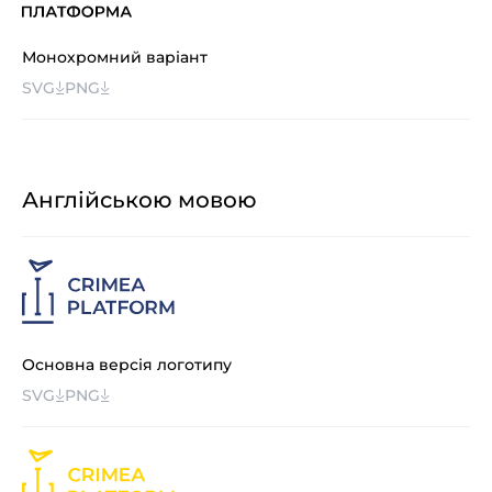
Монохромний варіант
SVG
PNG
Англійською мовою
Основна версія логотипу
SVG
PNG