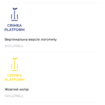
Вертикальна версія логотипу
SVG
PNG
Жовтий колір
SVG
PNG