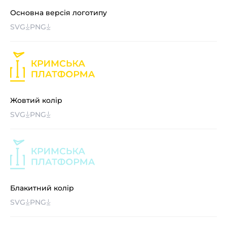
Основна версія логотипу
SVG
PNG
Жовтий колір
SVG
PNG
Блакитний колір
SVG
PNG