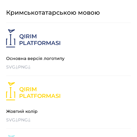
Кримськотатарською мовою
Основна версія логотипу
SVG
PNG
Жовтий колір
SVG
PNG