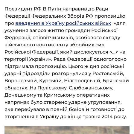
Президент РФ В.Путін направив до Ради
Федерації Федеральних Зборів РФ пропозицію
про
введення в Україну російських військ
«для
усунення загроз життю громадян Російської
Федерації, співвітчизників, особового складу
військового контингенту збройних сил
Російської Федерації, який дислокується <…> на
території України». Рада Федерації одноголосно
підтримала пропозицію. Цього ж дня російські
ударні підрозділи розгорнулися у Ростовській,
Воронезькій, Курській, Білгородській, Брянській
областях. На Поліському, Слобожанському,
Донецькому та Кримському оперативних
напрямах було створено ударне угруповання,
яке перебувало в повній бойовій готовності до
вторгнення в Україну до кінця травня 2014 року.