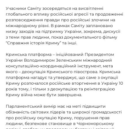
Учасники Саміту зосередяться на висвітленні
глобального впливу російської агресії та продовженні
розповсюдження правди про російські злочини на
міжнародному рівні. В рамках Саміту заплановано
низку заходів на підтримку України, зокрема, дискусії
з теми прав людини, показ документального фільму
“Справжня історія Криму” та інші.
Кримська платформа – ініційований Президентом
України Володимиром Зеленським міжнародний
консультаційно-координаційний інструмент, мета
якого – деокупація Кримського півострова. Кримська
платформа нагадує та утверджує, що саме з окупації
Криму розпочалося російське вторгнення в Україну 10
років тому, і тільки з деокупацією та реінтеграцією
Криму війна може бути завершена.
Парламентський вимір має на меті підвищити
обізнаність світових лідерів та широкої громадськості
про російську окупацію Криму, порушення прав
людини, безпекове становище в Чорноморському