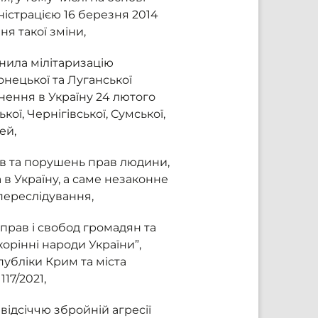
істрацією 16 березня 2014
ня такої зміни,
снила мілітаризацію
онецької та Луганської
ення в Україну 24 лютого
ої, Чернігівської, Сумської,
ей,
в та порушень прав людини,
в Україну, а саме незаконне
переслідування,
прав і свобод громадян та
орінні народи України”,
публіки Крим та міста
17/2021,
відсіччю збройній агресії