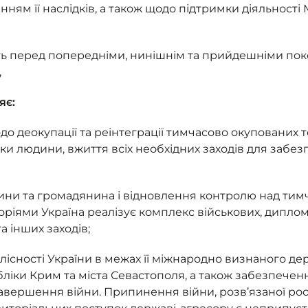
анням її наслідків, а також щодо підтримки діяльност
ть перед попередніми, нинішнім та прийдешніми пок
,
яє:
о деокупації та реінтеграції тимчасово окупованих т
ки людини, вжиття всіх необхідних заходів для забезп
дини та громадянина і відновлення контролю над ти
ріями Україна реалізує комплекс військових, диплом
а інших заходів;
лісності України в межах її міжнародно визнаного де
ліки Крим та міста Севастополя, а також забезпечен
авершення війни. Припинення війни, розв’язаної ро