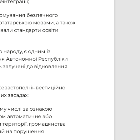
інтеграції;
формування безпечного
отатарською мовами, а також
ували стандарти освіти
 народу, є одним із
ення Автономної Республіки
ь залучені до відновлення
Севастополі інвестиційно
их засадах;
му числі за ознакою
ом автоматичне або
 території, громадянства
ний на порушення