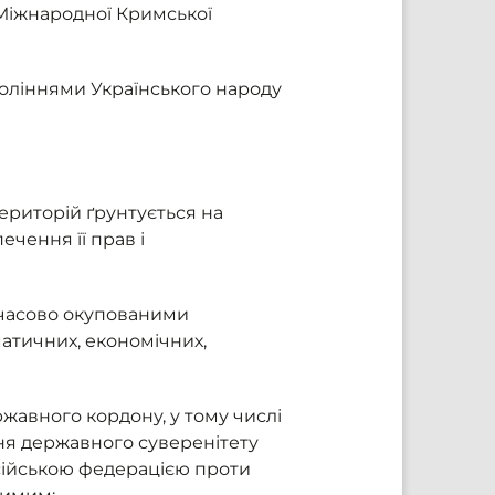
і Міжнародної Кримської
оліннями Українського народу
ериторій ґрунтується на
ечення її прав і
мчасово окупованими
атичних, економічних,
ржавного кордону, у тому числі
ня державного суверенітету
сійською федерацією проти