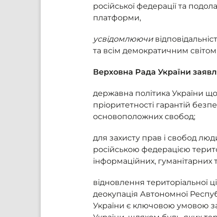
російської федерації та подол
платформи,
усвідомлюючи
відповідальніс
та всім демократичним світом
Верховна Рада України заявл
державна політика України щод
пріоритетності гарантій безпе
основоположних свобод;
для захисту прав і свобод лю
російською федерацією терито
інформаційних, гуманітарних т
відновлення територіальної ці
деокупація Автономної Респуб
України є ключовою умовою з