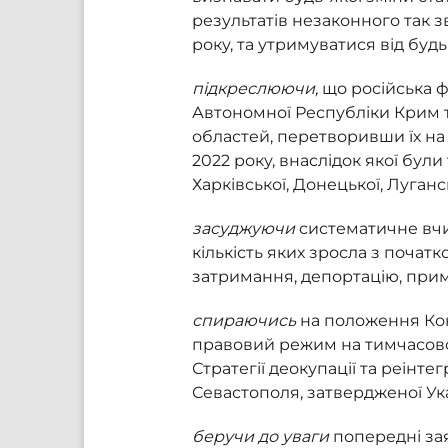
результатів незаконного так 
року, та утримуватися від будь
підкреслюючи,
що російська ф
Автономної Республіки Крим та
областей, перетворивши їх н
2022 року, внаслідок якої були
Харківської, Донецької, Луганс
засуджуючи
систематичне вч
кількість яких зросла з поча
затримання, депортацію, прим
спираючись
на положення Кон
правовий режим на тимчасово о
Стратегії деокупації та реінт
Севастополя, затвердженої Ука
беручи до уваги
попередні зая