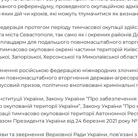
званого референдуму, проведеного окупаційною адмін
-яких дій чи кроків, які можуть тлумачитися як визнан
едерація протягом періоду тимчасової окупації здій
 міста Севастополя, так само як і окремих районів Д
а плацдарм для подальшого повномасштабного вторгн
 тимчасово окуповані окремі частини територій Київськ
ької, Запорізької, Херсонської та Миколаївської област
инення російською федерацією міжнародних злочині
тком повномасштабного вторгнення держави-агресора 
усовий призов, політично вмотивовані кримінальні 
ституції України, Закону України “Про забезпечення 
купованій території України”, Закону України “Про к
еграції тимчасово окупованої території Автономної Рес
зом Президента України від 24 березня 2021 року № 1
ви та звернення Верховної Ради України, пов’язані з 