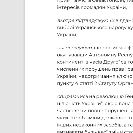
Крим та міста Севастополя, ти
інтересів громадян України,
вкотре підтверджуючи
віддан
виборі Українського народу ку
України,
наголошуючи,
що російська ф
окупувавши Автономну Респуб
континенті з часів Другої світ
численних порушень прав і св
України, недотримання ключов
пункту 4 статті 2 Статуту Орга
спираючись
на резолюцію Ген
цілісність України”, якою вон
часткове чи повне порушення на
яких спроб зміни державного 
інших незаконних засобів, а т
визнавати будь-якої зміни ста