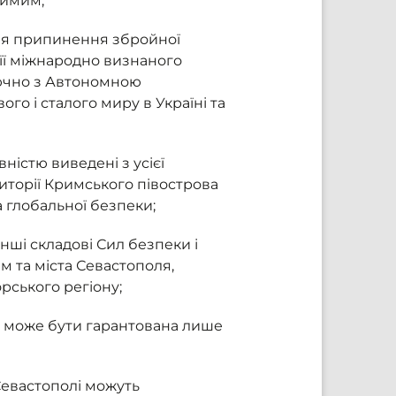
тимим;
ля припинення збройної
х її міжнародно визнаного
лючно з Автономною
о і сталого миру в Україні та
ністю виведені з усієї
иторії Кримського півострова
а глобальної безпеки;
нші складові Сил безпеки і
м та міста Севастополя,
рського регіону;
і може бути гарантована лише
Севастополі можуть