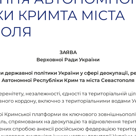
КИ КРИМТА МІСТА
ПОЛЯ
ЗАЯВА
Верховної Ради України
 державної політики України у сфері деокупації, ре
Автономної Республіки Крим та міста Севастополя
еренітету, незалежності, єдності та територіальній ціл
ного кордону, включно з територіальними водами Ук
ої Кримської платформи як ключового зовнішньополі
ль, спрямованих на деокупацію та відновлення терито
ених спробою анексії російською федерацією терито