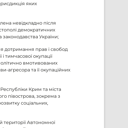
 юрисдикція яких
лена невідкладно після
астополі демократичних
та законодавства України;
ня дотримання прав і свобод
 і тимчасової окупації
 політично вмотивованих
и-агресора та її окупаційних
 Республіки Крим та міста
ого півострова, зокрема з
розвитку соціальних,
й території Автономної