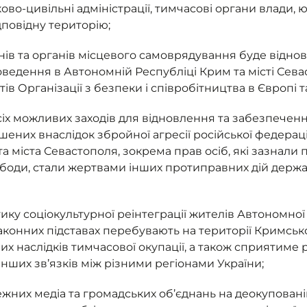
ково-цивільні адміністрації, тимчасові органи влади,
повідну територію;
ів та органів місцевого самоврядування буде віднов
ведення в Автономній Республіці Крим та місті Сев
ів Організації з безпеки і співробітництва в Європі 
сіх можливих заходів для відновлення та забезпечен
них внаслідок збройної агресії російської федерації
а міста Севастополя, зокрема прав осіб, які зазнали
боди, стали жертвами інших протиправних дій держав
ику соціокультурної реінтеграції жителів Автономної
а законних підставах перебувають на території Кримськ
 наслідків тимчасової окупації, а також сприятиме 
інших зв’язків між різними регіонами України;
ежних медіа та громадських об’єднань на деокуповані