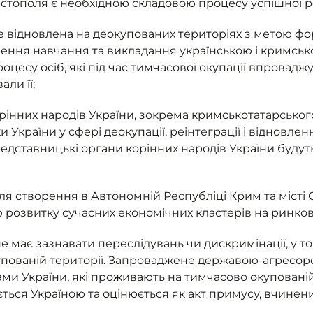
астополя є необхідною складовою процесу успішної ре
де відновлена на деокупованих територіях з метою 
чення навчання та викладання українською і кримськ
цесу осіб, які під час тимчасової окупації впровадж
ли її;
рінних народів України, зокрема кримськотатарського
и України у сфері деокупації, реінтеграції і відновл
редставницькі органи корінних народів України будут
ля створення в Автономній Республіці Крим та місті 
 розвитку сучасних економічних кластерів на ринков
 має зазнавати переслідувань чи дискримінації, у то
пованій території. Запроваджене державою-агресор
и України, які проживають на тимчасово окупованій
ається Україною та оцінюється як акт примусу, вчине