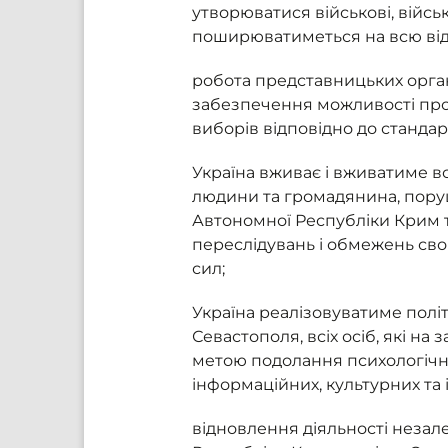
утворюватися військові, війсь
поширюватиметься на всю від
робота представницьких орган
забезпечення можливості про
виборів відповідно до стандарт
Україна вживає і вживатиме в
людини та громадянина, поруше
Автономної Республіки Крим т
переслідувань і обмежень сво
сил;
Україна реалізовуватиме політ
Севастополя, всіх осіб, які н
метою подолання психологічних
інформаційних, культурних та 
відновлення діяльності незал