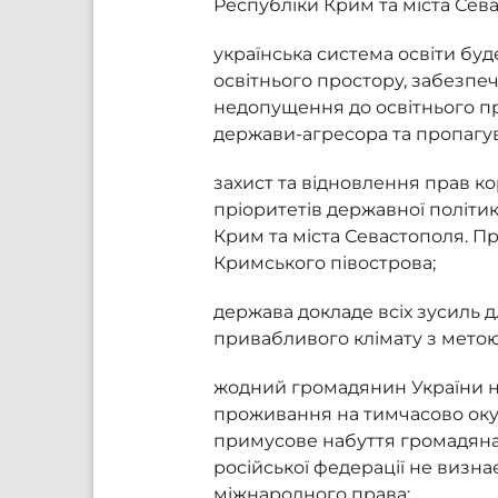
Республіки Крим та міста Сев
українська система освіти бу
освітнього простору, забезпе
недопущення до освітнього про
держави-агресора та пропагува
захист та відновлення прав ко
пріоритетів державної політик
Крим та міста Севастополя. П
Кримського півострова;
держава докладе всіх зусиль д
привабливого клімату з метою
жодний громадянин України не
проживання на тимчасово оку
примусове набуття громадянам
російської федерації не визн
міжнародного права;