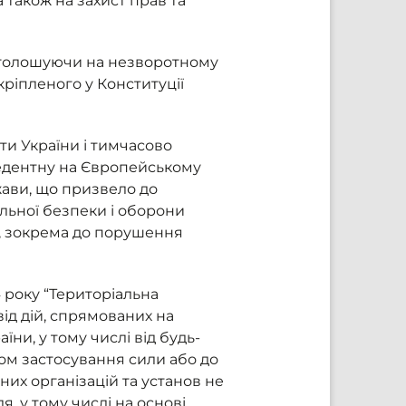
 також на захист прав та
наголошуючи на незворотному
кріпленого у Конституції
ти України і тимчасово
едентну на Європейському
ржави, що призвело до
льної безпеки і оборони
і, зокрема до порушення
 року “Територіальна
від дій, спрямованих на
їни, у тому числі від будь-
ом застосування сили або до
них організацій та установ не
, у тому числі на основі