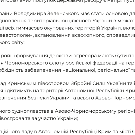
риторіальних поступок державі-агресору є неприпус
аїни Володимира Зеленського має стати основою д
відновлення територіальної цілісності України в межа
ії всіх тимчасово окупованих територій України, вк
евастополем, встановлення всеохопного, справедливог
ого світу;
збройні формування держави-агресора мають бути пов
ня Чорноморського флоту російської федерації на тер
бхідність забезпечення національної, регіональної т
ад Кримським півостровом Збройні Сили України та і
 і діятимуть на території Автономної Республіки Кри
езпечення безпеки України та всього Азово-Чорномо
ного судноплавства в Азово-Чорноморському регіон
івострова та за участю України;
ційного ладу в Автономній Республіці Крим та місті 