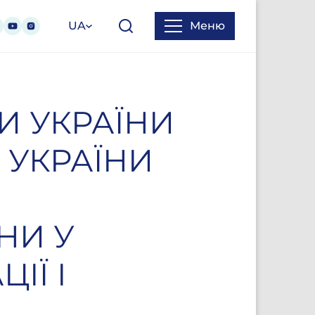
UA
Меню
И УКРАЇНИ
 УКРАЇНИ
НИ У
ІЇ І