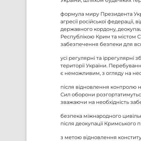
України, шляхом будь-яких те
формула миру Президента Укр
агресії російської федерації, 
державного кордону, деокупац
Республікою Крим та містом С
забезпечення безпеки для всь
усі регулярні та іррегулярні 
території України. Перебуван
є неможливим, з огляду на нео
після відновлення контролю н
Сил оборони розгортатимуться
зважаючи на необхідність заб
безпека міжнародного цивіль
після деокупації Кримського п
з метою відновлення конститу