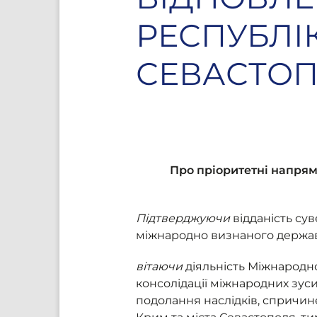
РЕСПУБЛІ
СЕВАСТО
Про пріоритетні напрями
Підтверджуючи
відданість сув
міжнародно визнаного держав
вітаючи
діяльність Міжнародн
консолідації міжнародних зуси
подолання наслідків, спричин