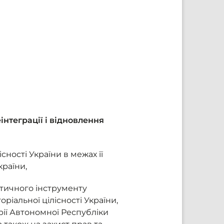
інтеграції і відновлення
існості України в межах її
раїни,
тичного інструменту
ріальної цілісності України,
рії Автономної Республіки