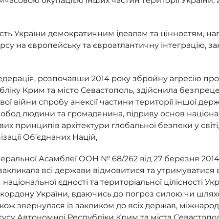
мчасовою окупацією інших частин території України, а
ість України демократичним ідеалам та цінностям, 
рсу на європейську та євроатлантичну інтеграцію, за
едерація, розпочавши 2014 року збройну агресію про
ліку Крим та місто Севастополь, здійснила безпрец
ової війни спробу анексії частини території іншої де
обод людини та громадянина, підриву основ націона
их принципів архітектури глобальної безпеки у світ
нізації Об’єднаних Націй,
еральної Асамблеї ООН № 68/262 від 27 березня 2014
а закликала всі держави відмовитися та утримуватися 
ціональної єдності та територіальної цілісності Укра
кордону України, вдаючись до погроз силою чи шлях
акож звернулася із закликом до всіх держав, міжнарод
тусу Автономної Республіки Крим та міста Севастополя