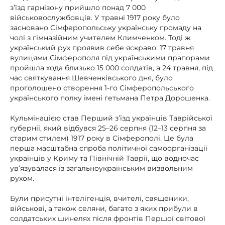
з’їзд гарнізону прийшло понад 7 000
військовослужбовців. У травні 1917 року було
засновано Сімферопольську українську громаду на
чолі з гімназійним учителем Климченком. Тоді ж
український рух проявив себе яскраво: 17 травня
вулицями Сімферополя під українськими прапорами
пройшла хода близько 15 000 солдатів, а 24 травня, під
час святкування Шевченківського дня, було
проголошено створення 1-го Сімферопольського
українського полку імені гетьмана Петра Дорошенка.
Кульмінацією став Перший з’їзд українців Таврійської
губернії, який відбувся 25–26 серпня (12–13 серпня за
старим стилем) 1917 року в Сімферополі. Це була
перша масштабна спроба політичної самоорганізації
українців у Криму та Північній Таврії, що водночас
ув’язувалася із загальноукраїнським визвольним
рухом.
Були присутні інтелігенція, вчителі, священики,
військові, а також селяни, багато з яких прибули в
солдатських шинелях після фронтів Першої світової