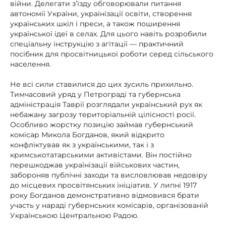
війни. Делегати з’їзду обговорювали питання
автономії України, українізації освіти, створення
українських шкіл і преси, а також поширення
української ідеї в селах. Для цього навіть розробили
спеціальну інструкцію з агітації — практичний
посібник для просвітницької роботи серед сільського
населення.
Не всі сили ставилися до цих зусиль прихильно.
Тимчасовий уряд у Петрограді та губернська
адміністрація Таврії розглядали український рух як
небажану загрозу територіальній цілісності росії.
Особливо жорстку позицію займав губернський
комісар Микола Богданов, який відкрито
конфліктував як з українськими, так і з
кримськотатарськими активістами. Він постійно
перешкоджав українізації військових частин,
забороняв публічні заходи та висловлював недовіру
до місцевих просвітянських ініціатив. У липні 1917
року Богданов демонстративно відмовився брати
участь у нараді губернських комісарів, організованій
Українською Центральною Радою.