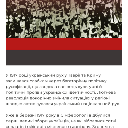
У 1917 році український рух у Таврії та Криму
залишався слабким через багаторічну політику
русифікації, що зводила нанівець культурні й
політичні прояви української ідентичності. Лютнева
революція докорінно змінила ситуацію: у регіоні
швидко активізувався український національний рух.
Уже в березні 1917 року в Сімферополі відбулися
перші великі збори українців, на які зібралися сотні
солдатів і офіцерів місцевого гарнізону. Згодом на