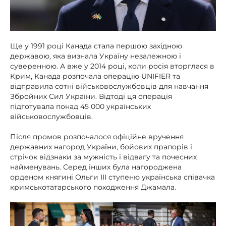
Ще у 1991 році Канада стала першою західною
державою, яка визнала Україну незалежною і
суверенною. А вже у 2014 році, коли росія вторглася в
Крим, Канада розпочала операцію UNIFIER та
відправила сотні військовослужбовців для навчання
Збройних Сил України. Відтоді ця операція
підготувала понад 45 000 українських
військовослужбовців.
Після промов розпочалося офіційне вручення
державних нагород України, бойових прапорів і
стрічок відзнаки за мужність і відвагу та почесних
найменувань. Серед інших була нагороджена
орденом княгині Ольги ІІІ ступеню українська співачка
кримськотатарського походження Джамала.