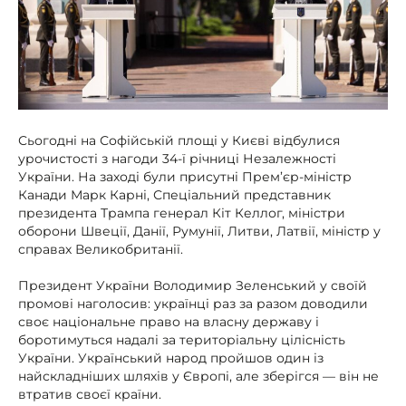
Сьогодні на Софійській площі у Києві відбулися
урочистості з нагоди 34-ї річниці Незалежності
України. На заході були присутні Прем’єр-міністр
Канади Марк Карні, Спеціальний представник
президента Трампа генерал Кіт Келлог, міністри
оборони Швеції, Данії, Румунії, Литви, Латвії, міністр у
справах Великобританії.
Президент України Володимир Зеленський у своїй
промові наголосив: українці раз за разом доводили
своє національне право на власну державу і
боротимуться надалі за територіальну цілісність
України. Український народ пройшов один із
найскладніших шляхів у Європі, але зберігся — він не
втратив своєї країни.