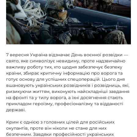
7 вересня Україна відзначає День воєнної розвідки —
свято, яке символізує невидиму, проте надзвичайно
важливу роботу тих, хто щодня забезпечує безпеку
країни, збирає критичну інформацію про ворога та
готує основу для успішних спецоперацій. Цього дня
вшановують українських розвідників і розвідниць, які,
ризикуючи життям, виконують найскладніші завдання
на фронті та у тилу ворога, а їхні досягнення стають
прикладом героїзму, професіоналізму та відданості
державі.
Крим є однією з головних цілей для російських
окупантів, проте він ніколи не стане для них
безпечним. Завдяки професійності українських