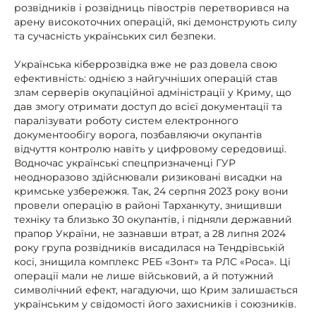
розвідників і розвідниць півострів перетворився на
арену високоточних операцій, які демонструють силу
та сучасність українських сил безпеки.
Українська кіберрозвідка вже не раз довела свою
ефективність: однією з найгучніших операцій став
злам серверів окупаційної адміністрації у Криму, що
дав змогу отримати доступ до всієї документації та
паралізувати роботу систем електронного
документообігу ворога, позбавляючи окупантів
відчуття контролю навіть у цифровому середовищі.
Водночас українські спецпризначенці ГУР
неодноразово здійснювали ризиковані висадки на
кримське узбережжя. Так, 24 серпня 2023 року вони
провели операцію в районі Тарханкуту, знищивши
техніку та близько 30 окупантів, і підняли державний
прапор України, не зазнавши втрат, а 28 липня 2024
року група розвідників висадилася на Тендрівській
косі, знищила комплекс РЕБ «Зонт» та РЛС «Роса». Ці
операції мали не лише військовий, а й потужний
символічний ефект, нагадуючи, що Крим залишається
українським у свідомості його захисників і союзників.