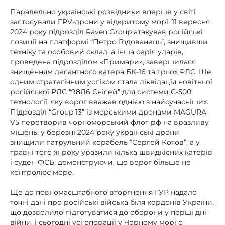
Паралельно українські розвідники вперше у світі
застосували FPV-дрони у відкритому морі: 11 вересня
2024 року підрозділ Raven Group атакував російські
позиції на платформі “Петро Годованець”, знищивши
техніку та особовий склад, а інша серія ударів,
проведена підрозділом «Примари», завершилася
знищенням десантного катера БК-16 та трьох РЛС. Ще
одним стратегічним успіхом стала ліквідація новітньої
російської РЛС “98Л6 Єнісей” для системи С-500,
технології, яку ворог вважав однією з найсучасніших.
Підрозділ “Group 13” із морськими дронами MAGURA
V5 перетворив чорноморський флот рф на вразливу
мішень: у березні 2024 року українські дрони
знищили патрульний корабель “Сергей Котов”, а у
травні того ж року уразили кілька швидкісних катерів
і суден ФСБ, демонструючи, що ворог більше не
контролює море.
Ще до повномасштабного вторгнення ГУР надало
точні дані про російські війська біля кордонів України,
що дозволило підготуватися до оборони у перші дні
війни, і сьогодні усі операції у Чорному морі є