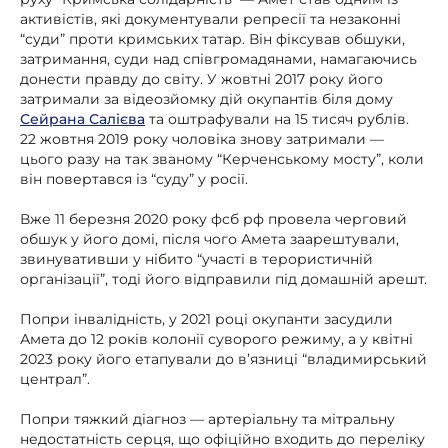
активістів, які документували репресії та незаконні
“суди” проти кримських татар. Він фіксував обшуки,
затримання, суди над співгромадянами, намагаючись
донести правду до світу. У жовтні 2017 року його
затримали за відеозйомку дій окупантів біля дому
Сейрана Салієва
та оштрафували на 15 тисяч рублів.
22 жовтня 2019 року чоловіка знову затримали —
цього разу на так званому “Керченському мосту”, коли
він повертався із “суду” у росії.
Вже 11 березня 2020 року фсб рф провела черговий
обшук у його домі, після чого Амета заарештували,
звинувативши у нібито “участі в терористичній
організації”, тоді його відправили під домашній арешт.
Попри інвалідність, у 2021 році окупанти засудили
Амета до 12 років колонії суворого режиму, а у квітні
2023 року його етапували до в’язниці “владимирський
централ”.
Попри тяжкий діагноз — артеріальну та мітральну
недостатність серця, що офіційно входить до переліку