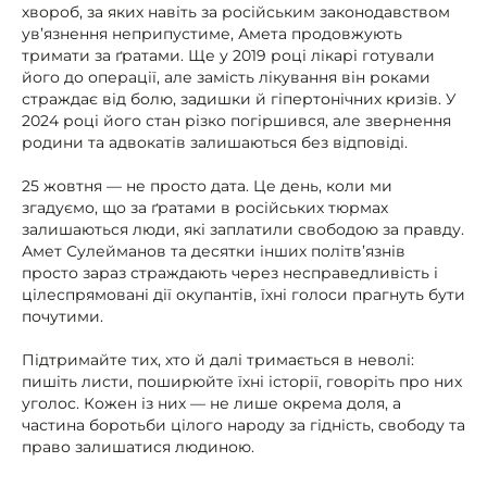
хвороб, за яких навіть за російським законодавством
ув’язнення неприпустиме, Амета продовжують
тримати за ґратами. Ще у 2019 році лікарі готували
його до операції, але замість лікування він роками
страждає від болю, задишки й гіпертонічних кризів. У
2024 році його стан різко погіршився, але звернення
родини та адвокатів залишаються без відповіді.
25 жовтня — не просто дата. Це день, коли ми
згадуємо, що за ґратами в російських тюрмах
залишаються люди, які заплатили свободою за правду.
Амет Сулейманов та десятки інших політв’язнів
просто зараз страждають через несправедливість і
цілеспрямовані дії окупантів, їхні голоси прагнуть бути
почутими.
Підтримайте тих, хто й далі тримається в неволі:
пишіть листи, поширюйте їхні історії, говоріть про них
уголос. Кожен із них — не лише окрема доля, а
частина боротьби цілого народу за гідність, свободу та
право залишатися людиною.