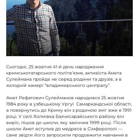
Сьогодні, 25 жовтня 41-й день народження
кримськотатарського політв’язня, активіста Амета
Сулеймана пройде не серед родини та друзів, а в
холодній камері “владимирського централу”.
Амет Рефатович Сулейманов народився 25 жовтня
1984 року в узбецькому Ургуї Самаркандської області,
а повернутись до Криму він з родиною зміг вже в 1991
році. У селі Холмівка Бахчисарайського району він
виріс, пішов до школи, яку закінчив 1999 році. Після
школи Амет вступив до медресе в Сімферополі —
саме звідти його запросили продовжити навчання в