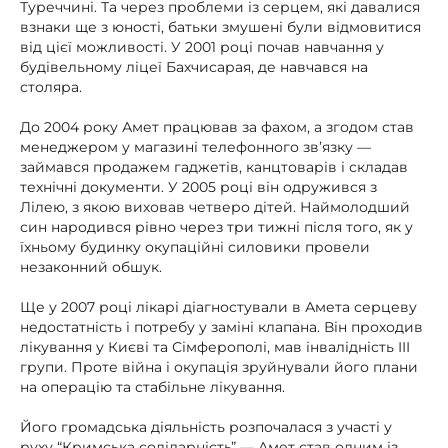
Туреччині. Та через проблеми із серцем, які давалися
взнаки ще з юності, батьки змушені були відмовитися
від цієї можливості. У 2001 році почав навчання у
будівельному ліцеї Бахчисарая, де навчався на
столяра.
До 2004 року Амет працював за фахом, а згодом став
менеджером у магазині телефонного зв’язку —
займався продажем гаджетів, канцтоварів і складав
технічні документи. У 2005 році він одружився з
Лілею, з якою виховав четверо дітей. Наймолодший
син народився рівно через три тижні після того, як у
їхньому будинку окупаційні силовики провели
незаконний обшук.
Ще у 2007 році лікарі діагностували в Амета серцеву
недостатність і потребу у заміні клапана. Він проходив
лікування у Києві та Сімферополі, мав інвалідність III
групи. Проте війна і окупація зруйнували його плани
на операцію та стабільне лікування.
Його громадська діяльність розпочалася з участі у
руху “Кримська солідарність” — Амет став одним із