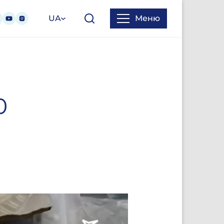
UA
Меню
0