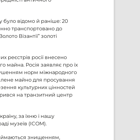
було відомо й раніше: 20
конно транспортовано до
лото Візантії” золоті
их реєстрів росії внесено
го майна. Росія заявляє про їх
орушенням норм міжнародного
оплене майно для просування
езення культурних цінностей
орився на транзитний центр
країну, за їхню і нашу
аді музеїв (ICOM).
і займаються знищенням,