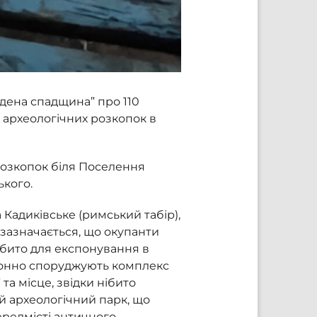
адена спадщина” про 110
 археологічних розкопок в
 розкопок біля Поселення
ького.
Кадиківське (римський табір),
 зазначається, що окупанти
ібито для експонування в
аконно споруджують комплекс
 та місце, звідки нібито
й археологічний парк, що
ередмісті античного