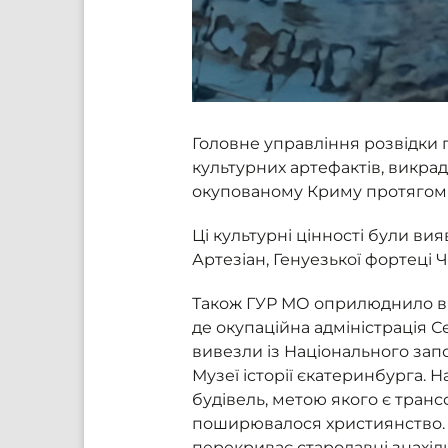
Головне управління розвідки 
культурних артефактів, викра
окупованому Криму протягом 2
Ці культурні цінності були ви
Артезіан, Генуезької фортеці 
Також ГУР МО оприлюднило відо
де окупаційна адміністрація 
вивезли із Національного зап
Музеї історії єкатеринбурга.
будівель, метою якого є трансф
поширювалося християнство. 
перекриває стародавні знахід