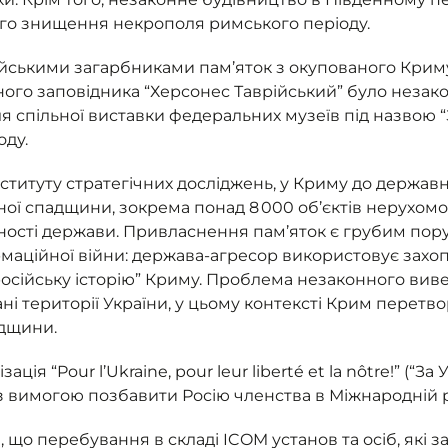
го знищення некрополя римського періоду.
ськими загарбниками пам’яток з окупованого Криму 
ьного заповідника “Херсонес Таврійський” було неза
 спільної виставки федеральних музеїв під назвою “Зо
оду.
титуту стратегічних досліджень, у Криму до державн
рної спадщини, зокрема понад 8 000 об’єктів нерухомо
сності держави. Привласнення пам’яток є грубим п
рмаційної війни: держава-агресор використовує зах
осійську історію” Криму. Проблема незаконного вив
і території України, у цьому контексті Крим перетв
адщини.
я “Pour l’Ukraine, pour leur liberté et la nôtre!” (“За У
 з вимогою позбавити Росію членства в Міжнародній р
я, що перебування в складі ICOM установ та осіб, як