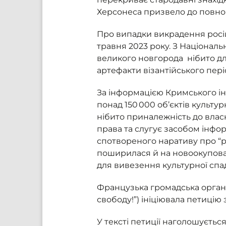
Херсонеса призвело до повно
Про випадки викрадення росій
травня 2023 року. З Націонал
великого новгорода нібито для
артефакти візантійського пері
За інформацією Кримського інс
понад 150 000 об’єктів культу
нібито приналежність до вла
права та слугує засобом інфо
спотвореного наративу про “р
поширилася й на новоокупован
для вивезення культурної сп
Французька громадська організаці
свободу!”) ініціювала петицію
У тексті петиції наголошуєтьс