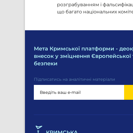
розграбуванням і фальсифікац
що багато національних коміт
Мета Кримської платформи - деок
внесок у зміцнення Європейської 
безпеки
Підписатись на аналітичні матеріали