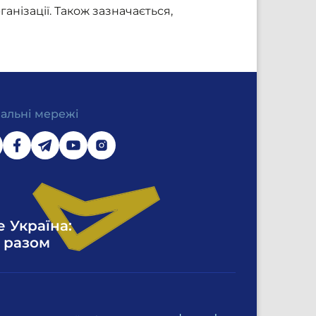
нізації. Також зазначається,
іальні мережі
е Україна:
 разом