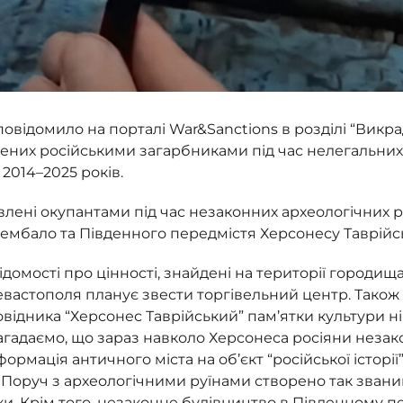
повідомило на порталі War&Sanctions в розділі “Викр
дених російськими загарбниками під час нелегальних
014–2025 років.
явлені окупантами під час незаконних археологічних
Чембало та Південного передмістя Херсонесу Таврійс
мості про цінності, знайдені на території городища 
Севастополя планує звести торгівельний центр. Також
овідника “Херсонес Таврійський” пам’ятки культури н
 Нагадаємо, що зараз навколо Херсонеса росіяни нез
ормація античного міста на об’єкт “російської історії”
Поруч з археологічними руїнами створено так звани
ки. Крім того, незаконне будівництво в Південному п