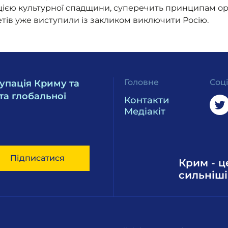
ією культурної спадщини, суперечить принципам орга
етів уже виступили із закликом виключити Росію.
Головне
Соц
упація Криму та
та глобальної
Контакти
Медіакіт
Підписатися
Крим - ц
сильніші