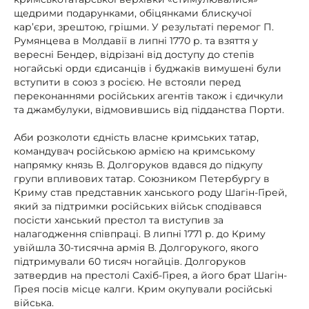
щедрими подарунками, обіцянками блискучої
кар’єри, зрештою, грішми. У результаті перемог П.
Румянцева в Молдавії в липні 1770 р. та взяття у
вересні Бендер, відрізані від доступу до степів
ногайські орди єдисанців і буджаків вимушені були
вступити в союз з росією. Не встояли перед
переконаннями російських агентів також і єдичкули
та джамбулуки, відмовившись від підданства Порти.
Аби розколоти єдність власне кримських татар,
командувач російською армією на кримському
напрямку князь В. Долгоруков вдався до підкупу
групи впливових татар. Союзником Петербургу в
Криму став представник ханського роду Шагін-Гірей,
який за підтримки російських військ сподівався
посісти ханський престол та виступив за
налагодження співпраці. В липні 1771 р. до Криму
увійшла 30-тисячна армія В. Долгорукого, якого
підтримували 60 тисяч ногайців. Долгоруков
затвердив на престолі Сахіб-Гірея, а його брат Шагін-
Гірея посів місце калги. Крим окупували російські
війська.