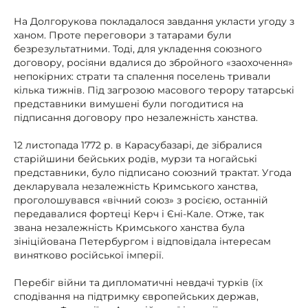
На Долгорукова покладалося завдання укласти угоду з
ханом. Проте переговори з татарами були
безрезультатними. Тоді, для укладення союзного
договору, росіяни вдалися до збройного «заохочення»
непокірних: страти та спалення поселень тривали
кілька тижнів. Під загрозою масового терору татарські
представники вимушені були погодитися на
підписання договору про незалежність ханства.
12 листопада 1772 р. в Карасубазарі, де зібралися
старійшини бейських родів, мурзи та ногайські
представники, було підписано союзний трактат. Угода
декларувала незалежність Кримського ханства,
проголошувався «вічний союз» з росією, останній
передавалися фортеці Керч і Єні-Кале. Отже, так
звана незалежність Кримського ханства була
зініційована Петербургом і відповідала інтересам
винятково російської імперії.
Перебіг війни та дипломатичні невдачі турків (їх
сподівання на підтримку європейських держав,