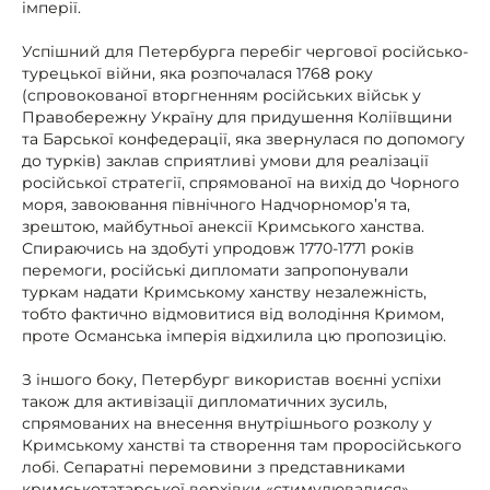
імперії.
Успішний для Петербурга перебіг чергової російсько-
турецької війни, яка розпочалася 1768 року
(спровокованої вторгненням російських військ у
Правобережну Україну для придушення Коліївщини
та Барської конфедерації, яка звернулася по допомогу
до турків) заклав сприятливі умови для реалізації
російської стратегії, спрямованої на вихід до Чорного
моря, завоювання північного Надчорномор’я та,
зрештою, майбутньої анексії Кримського ханства.
Спираючись на здобуті упродовж 1770-1771 років
перемоги, російські дипломати запропонували
туркам надати Кримському ханству незалежність,
тобто фактично відмовитися від володіння Кримом,
проте Османська імперія відхилила цю пропозицію.
З іншого боку, Петербург використав воєнні успіхи
також для активізації дипломатичних зусиль,
спрямованих на внесення внутрішнього розколу у
Кримському ханстві та створення там проросійського
лобі. Сепаратні перемовини з представниками
кримськотатарської верхівки «стимулювалися»