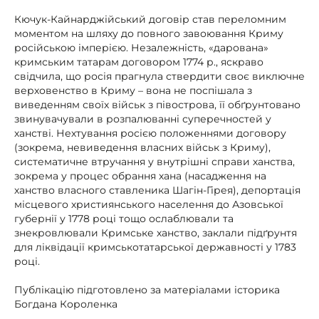
Кючук-Кайнарджійський договір став переломним
моментом на шляху до повного завоювання Криму
російською імперією. Незалежність, «дарована»
кримським татарам договором 1774 р., яскраво
свідчила, що росія прагнула ствердити своє виключне
верховенство в Криму – вона не поспішала з
виведенням своїх військ з півострова, її обґрунтовано
звинувачували в розпалюванні суперечностей у
ханстві. Нехтування росією положеннями договору
(зокрема, невиведення власних військ з Криму),
систематичне втручання у внутрішні справи ханства,
зокрема у процес обрання хана (насадження на
ханство власного ставленика Шагін-Гірея), депортація
місцевого християнського населення до Азовської
губернії у 1778 році тощо ослаблювали та
знекровлювали Кримське ханство, заклали підґрунтя
для ліквідації кримськотатарської державності у 1783
році.
Публікацію підготовлено за матеріалами історика
Богдана Короленка