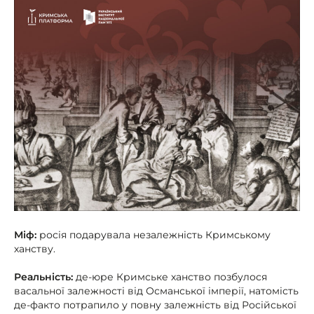
Міф:
росія подарувала незалежність Кримському
ханству.
Реальність:
де-юре Кримське ханство позбулося
васальної залежності від Османської імперії, натомість
де-факто потрапило у повну залежність від Російської