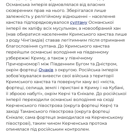
Османська імперія відмовлялася від власних
сюзеренних прав на нього. Зберігалася лише
залежність у релігійному відношенні – населення
ханства підпорядковувалося
султану
Османської
імперії як халіфу всіх мусульман, а новообраний хан
(мав обиратися населенням Кримського ханства лише
з роду Чінгізидів) ставав легітимним після отримання
благословіння султана. До Кримського ханства
перейшли османські володіння на південному
узбережжі Криму, а також у північному
Причорномор’ї між Південним Бугом та Дністром,
окрім фортеці
Очаків
з округою. Російська імперія
зобов’язувалася вивести свої війська з території
Кримського ханства та повернути хану всі «міста,
фортеці, селища, землі і пристані в Криму і на Кубані,
її зброєю набуті», окрім Керчі та Єнікале. До російської
імперії переходили османські володіння на сході
Керченського півострова (округа фортеці Керч) та
заході Таманського півострова (округа фортеці
Єнікале; сама фортеця знаходилася на Керченському
півострові), таким чином Керченська протока
опинялася під російським контролем.