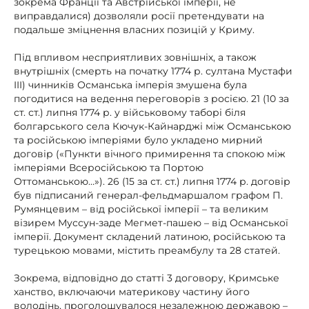
зокрема Франції та Австрійської імперії, не
виправдалися) дозволяли росії претендувати на
подальше зміцнення власних позицій у Криму.
Під впливом несприятливих зовнішніх, а також
внутрішніх (смерть на початку 1774 р. султана Мустафи
III) чинників Османська імперія змушена була
погодитися на ведення переговорів з росією. 21 (10 за
ст. ст.) липня 1774 р. у військовому таборі біля
болгарського села Кючук-Кайнарджі між Османською
та російською імперіями було укладено мирний
договір («Пункти вічного примирення та спокою між
імперіями Всеросійською та Портою
Оттоманською…»). 26 (15 за ст. ст.) липня 1774 р. договір
був підписаний генерал-фельдмаршалом графом П.
Румянцевим – від російської імперії – та великим
візирем Муссун-заде Мегмет-пашею – від Османської
імперії. Документ складений латиною, російською та
турецькою мовами, містить преамбулу та 28 статей.
Зокрема, відповідно до статті 3 договору, Кримське
ханство, включаючи материкову частину його
володінь, проголошувалося незалежною державою –