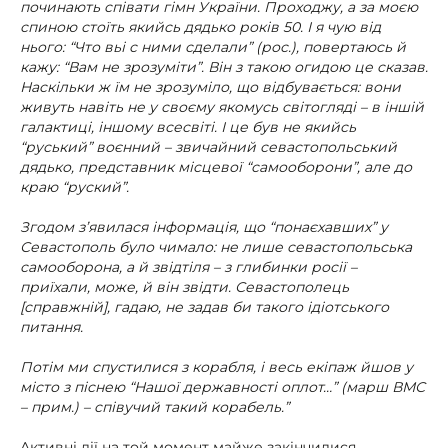
починають співати гімн України. Проходжу, а за моєю
спиною стоїть якийсь дядько років 50. І я чую від
нього: “Что вьі с ними сделали” (рос.), повертаюсь й
кажу: “Вам не зрозуміти”. Він з такою огидою це сказав.
Наскільки ж їм не зрозуміло, що відбувається: вони
живуть навіть не у своєму якомусь світогляді – в іншій
галактиці, іншому всесвіті. І це був не якийсь
“руський” воєнний – звичайний севастопольський
дядько, представник місцевої “самооборони”, але до
краю “руский”.
Згодом з’явилася інформація, що “понаєхавших” у
Севастополь було чимало: не лише севастопольська
самооборона, а й звідтіля – з глибинки росії –
приїхали, може, й він звідти. Севастополець
[справжній], гадаю, не задав би такого ідіотського
питання.
Потім ми спустилися з корабля, і весь екіпаж йшов у
місто з піснею “Нашої державності оплот…” (марш ВМС
– прим.) – співучий такий корабель.”
Активні дії на той момент майже закінчилися.