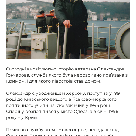
Сьогодні висвітлюємо історію ветерана Олександра
Гончарова, служба якого була нерозривно пов’язана з
Кримом, і для якого півострів став домом.
Олександр є уродженцем Херсону, поступив у 1991
році до Київського вищого військово-морського
політичного училища, яке закінчив у 1995 році.
Спершу розподілився у місто Одеса, а в січні 1996
року – у Крим.
Починав службу зі смт Новоозерне, неподалік від
Євпаторії. Проходив службу спочатку на кораблі