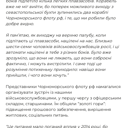
боків підлетіло кілька легких плавзасобів. Корабель
вже не міг вийти, бо поперек можливого виходу з
севастопольської бухти зупинились два кораблі
Чорноморського флоту рф, і те, що ми робили було
добре видно.
Я пам’ятаю, як виходжу на верхню палубу, коли
підлітають ці плавзасоби, націлені на нас. Близько
шести-семи чоловіків військовослужбовців росії, і ці
автомати націлені в тебе з різних боків. Було вже
зрозуміло, що вони не лякають, що вони озброєні
фактично, і можуть вистрілити. І саме тоді це
розуміння потихеньку приходило: навіщо вони
прийшли, і чого вони хочуть.”
Представники Чорноморського флоту рф намагалися
організувати зустріч із нашими
військовослужбовцями, у першу чергу з офіцерським
складом, старшинами. Їм обіцяли “золоті гори”:
підвищення грошового забезпечення, вирішення
житлових, соціальних питань.
“Це питання мало поганий вплив у 2014 році, бо