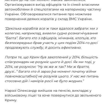
Організовувався виїзд офіцерів та їх сімей власними
автомобілями й спецпотягами на материкову частину
України. Обговорювалися питання про можливе
повернення деяких коралів у склад ВМС України.
“Декілька кораблів все ж таки вдалося забрати: ми з
колегою, наприклад, вивели судно розмагнічування
“Балта”. Багато хто з офіцерів, мічманів, хлопців, хто
безпосередньо брав участь у цих подіях 2014-го досі
продовжують службу, й досить ефективно.
Попри те, що Крим був захоплений у 2014, більшість
співгромадян не розуміє цього й досі. Як ми тоді, у
2014, не розуміли: “Ну як же ж так? Ми ж браття,
друзі…” Багато хто й зараз [на момент початку війни
повномасштабної] не розумів цього. У нас же питань
стосовно дій і намірів росіі не було жодних.”
Наразі Олександр вийшов на пенсію, викладає у
військовому ліцеї та хоче повернутися до звільненого
Криму.