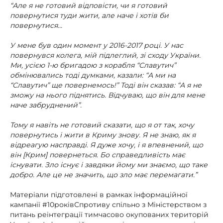
“Але я не готовий відповісти, чи я готовий
повернутися туди жити, але наче і хотів би
повернутися…
У мене був один момент у 2016-2017 році. У нас
повернувся колега, мій підлеглий, зі сходу України.
Ми, усією 1-ю бригадою з корабля “Славутич”
обмінювались тоді думками, казали: “А ми на
“Славутич” ще повернемось!” Тоді він сказав: “А я не
зможу на нього піднятись. Відчуваю, що він для мене
наче забруднений”.
Тому я навіть не готовий сказати, що я от так, хочу
повернутись і жити в Криму знову. Я не знаю, як я
відреагую насправді. Я дуже хочу, і я впевнений, що
він [Крим] повернеться. Бо справедливість має
існувати. Зло існує і завдяки йому ми знаємо, що таке
добро. Але це не значить, що зло має перемагати.”
Матеріали підготовлені в рамках інформаційної
кампанії #10роківСпротиву спільно з Міністерством з
питань реінтеграції тимчасово окупованих територій