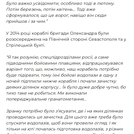
Було важко усвідомити, особливо тоді в лютому.
Потім березень, потім квітень… Тоді вже
сформувалося, що це ворог, навіщо він сюди
прийшов і за чим.”
У 2014 році кораблі бригади Олександра були
розосереджена на Північній стороні Севастополя та у
Стрілецькій бухті.
“Я так розумію, спецпідрозділами росії, а саме
підводними бойовими плавцями, відпрацьовувався
варіант того, що, можливо, наш корабель потрібно
буде підірвати, тому їхні бойові водолази в одну з
ночей підплили нижче корабля і почали зачистку
деяких ділянок корпусу… Їх було дуже добре чутно, бо
тихо таке не робиться. Ми виконали
попереджувальне гранатометання…
Зранку потрібно було з’ясувати, де і на яких ділянках
проводилась ця зачистка. Для цього вже треба було
спускати водолазів, щоб вони провели огляд. І як
тільки на юті почалась підготовка водолазів, з різних