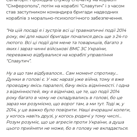
“Сімферополь”, потім на кораблі “Славутич” і з часом
став заступником командира бригади надводних
кораблів з морально-психологічного забезпечення.
“На цій посаді я і зустрів всі ці травматичні події 2014
року, які для нашої бригади почалися десь ще з 24-го
лютого. Всі ці події для мене та товаришів, багато з
яких і зараз чинні військові ВМС ЗС України,
переважно відбувалися на кораблі управління
“Славутич”.
Ну а що там відбувалося… Сам момент спротиву…
Думки в голові є. У нас наразі уже війна, тому я вже
проводжу якісь паралелі, бачу якісь відмінності. І одна
з відмінностей, яку я відмічаю, це те, що події 2014
року багато в чому не складувались в голові, бо це
зараз ми розуміємо, що ворог там, а ми тут. Тоді ж, у
2014, у це важко було повірити. Наші вчорашні колеги,
у когось навіть друзі, у когось родичі у тому числі…
Розум розуміє, що це агресія проти України, а душа
цього прийняти не може, бо в голову не вкладається.