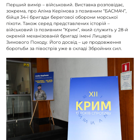
Перший вимір – військовий. Виставка розповідає,
зокрема, про Аліма Керімова з позивним “БАСМАЧ”,
бійця 34-ї бригади берегової оборони морської
піхоти. Також серед представлених історій –
військовий із позивним “Крим”, який служить у 28-й
окремій механізованій бригаді імені Лицарів
Зимового Походу. Його досвід – це продовження
боротьби за півострів уже в складі Збройних сил.