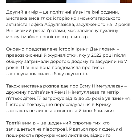
Другий вимір – це політичні в’язні та їхні родини.
Виставка висвітлює історію кримськотатарського
активіста Тофіка Абдулгазієва, засудженого на 12 років.
Він сьомий рік за ґратами, має злоякісну пухлину
мозку і майже повністю втратив зір.
Окремо представлена історія Ірини Данилович –
правозахисниці й журналістки, яку у 2022 році після
обшуку затримали дорогою додому та засудили на 7
років. Пізніше вона повідомляла про тиск і
застосування сили з боку окупантів.
Також виставка розповідає про Есму Німетуллаєву –
дружину політв’язня Ремзі Німетуллаєва та матір
п’ятьох дітей. Їй загрожує від 15 до 20 років ув’язнення.
Її історія показує, що переслідування в Криму
зачіпають не лише активістів, а й їхніх близьких.
Третій вимір – це щоденний спротив тих, хто
залишається на півострові. Йдеться про людей, які
поширюють проукраїнські листівки, відкрито