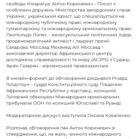
свободи Нікарагуа; Антон Кориневич – Посол з
особливих доручень Міністерства закордонних справ
України, український юрист, що спеціалізується на
міжнародному публічному праві, міжнародному
гуманітарному та міжнародному кримінальному праві;
Леопольдо Лопес – венесуельський політичний лідер,
продемократичний активіст і лауреат премії
Сахарова; Моссаад Мохамед Алі Моссаад –
виконавчий директор Африканського центру
досліджень справедливості та миру (ACJPS) з Судану;
Араїк Газарян – вірменський правозахисник.
В онлайн-форматі до обговорення доєднався Річард
Голдстоун – суддя Конституційного суду Південно-
Африканської Республіки у відставці, колишній
Головний обвинувач Міжнародних кримінальних
трибуналів ООН по колишній Югославії та Руанді.
Модераторкою дискусії виступила Оксана Коваленко.
Розпочав обговорення пан Антон Кориневич зі
ствердження, що, на жаль, чинного міжнародного