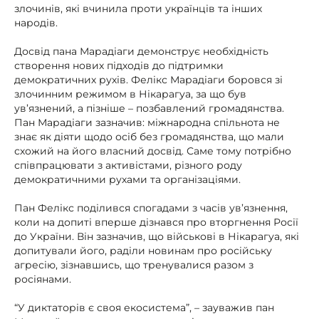
злочинів, які вчинила проти українців та інших
народів.
Досвід пана Марадіаги демонструє необхідність
створення нових підходів до підтримки
демократичних рухів. Фелікс Марадіаги боровся зі
злочинним режимом в Нікарагуа, за що був
ув’язнений, а пізніше – позбавлений громадянства.
Пан Марадіаги зазначив: міжнародна спільнота не
знає як діяти щодо осіб без громадянства, що мали
схожий на його власний досвід. Саме тому потрібно
співпрацювати з активістами, різного роду
демократичними рухами та організаціями.
Пан Фелікс поділився спогадами з часів ув’язнення,
коли на допиті вперше дізнався про вторгнення Росії
до України. Він зазначив, що військові в Нікарагуа, які
допитували його, раділи новинам про російську
агресію, зізнавшись, що тренувалися разом з
росіянами.
“У диктаторів є своя екосистема”, – зауважив пан