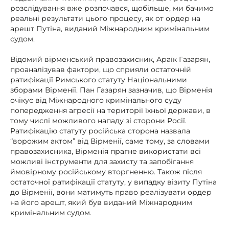
розслідування вже розпочався, щобільше, ми бачимо
реальні результати цього процесу, як от ордер на
арешт Путіна, виданий Міжнародним кримінальним
судом.
Відомий вірменський правозахисник, Араїк Газарян,
проаналізував фактори, що сприяли остаточній
ратифікації Римського статуту Національними
зборами Вірменії. Пан Газарян зазначив, що Вірменія
очікує від Міжнародного кримінального суду
попередження агресії на території їхньої держави, в
тому числі можливого нападу зі сторони Росії.
Ратифікацію статуту російська сторона назвала
“ворожим актом” від Вірменії, саме тому, за словами
правозахисника, Вірменія прагне використати всі
можливі інструменти для захисту та запобігання
ймовірному російському вторгненню. Також після
остаточної ратифікації статуту, у випадку візиту Путіна
до Вірменії, вони матимуть право реалізувати ордер
на його арешт, який був виданий Міжнародним
кримінальним судом.