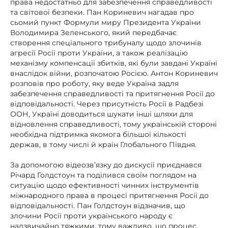
права недостатньо для забезпечення справедливості
та світової безпеки. Пан Кориневич нагадав про
сьомий пункт Формули миру Президента України
Володимира Зеленського, який передбачає
створення спеціального трибуналу щодо злочинів
агресії Росії проти України, а також реалізацію
механізму компенсації збитків, які були завдані Україні
внаслідок війни, розпочатою Росією. Антон Кориневич
розповів про роботу, яку веде Україна задля
забезпечення справедливості та притягнення Росії до
відповідальності. Через присутність Росії в Радбезі
ООН, Україні доводиться шукати інші шляхи для
відновлення справедливості, тому українській стороні
необхідна підтримка якомога більшої кількості
держав, в тому числі й країн Глобального Півдня.
За допомогою відеозв’язку до дискусії приєднався
Річард Голдстоун та поділився своїм поглядом на
ситуацію щодо ефективності чинних інструментів
міжнародного права в процесі притягнення Росії до
відповідальності. Пан Голдстоун відзначив, що
злочини Росії проти українського народу є
надзвичайно тяжкими, тому важливо, що процес