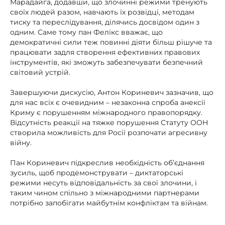
Марадайга, додавши, що злочинні режими тренують
своїх людей разом, навчають їх розвідці, методам
тиску та переслідування, ділячись досвідом один з
одним. Саме тому пан Фелікс вважає, що
демократичні сили теж повинні діяти більш рішуче та
працювати задля створення ефективних правових
інструментів, які зможуть забезпечувати безпечний
світовий устрій.
Завершуючи дискусію, Антон Кориневич зазначив, що
для нас всіх є очевидним – незаконна спроба анексії
Криму є порушенням міжнародного правопорядку.
Відсутність реакції на тяжке порушення Статуту ООН
створила можливість для Росії розпочати агресивну
війну.
Пан Кориневич підкреслив необхідність об’єднання
зусиль, щоб продемонструвати – диктаторські
режими несуть відповідальність за свої злочини, і
таким чином спільно з міжнародними партнерами
потрібно запобігати майбутнім конфліктам та війнам.