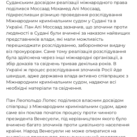
Суданським досвідом реалізації міжнародного права
поділився Моссаад Мохамед Алі Моссаад,
підкресливши різницю проведення розслідування
Міжнародним кримінальним судом у Судані та в
Україні. Пан Алі Моссаад зазначив, що злочини проти
людяності в Судані були вчинені за наказом найвищих
представників влади, які мали можливість
перешкоджати розслідуванню, забороняючи видачу
віз прокурорам. Саме тому реалізація розслідування
була здійснена через інші міжнародні організації, а
збір доказів та свідчень тривав декілька років. В
Україні ж процес розслідування злочинів Росії йде
швидше, адже державна влада активно співпрацює з
Міжнародним кримінальним судом, надаючи всі
необхідні матеріали та свідчення.
Пан Леопольдо Лопес поділився власним досвідом
співпраці з Міжнародним кримінальним судом, адже
саме він поклав початок процесу проти чинного
президента Венесуели, під керівництвом якого було
вчинено багато злочинів проти цивільного населення
країни. Народ Венесуели не може опиратися на
внутрішнє правосуддя, тому вимушений звертатися