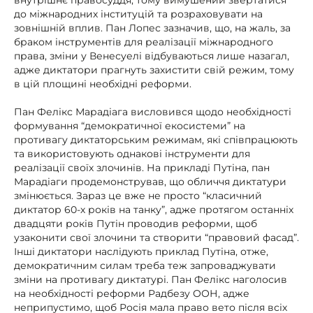
до міжнародних інституцій та розраховувати на
зовнішній вплив. Пан Лопес зазначив, що, на жаль, за
браком інструментів для реалізації міжнародного
права, зміни у Венесуелі відбуваються лише назагал,
адже диктатори прагнуть захистити свій режим, тому
в цій площині необхідні реформи.
Пан Фелікс Марадіага висловився щодо необхідності
формування “демократичної екосистеми” на
противагу диктаторським режимам, які співпрацюють
та використовують однакові інструменти для
реалізації своїх злочинів. На прикладі Путіна, пан
Марадіаги продемонстрував, що обличчя диктатури
змінюється. Зараз це вже не просто “класичний
диктатор 60-х років на танку”, адже протягом останніх
двадцяти років Путін проводив реформи, щоб
узаконити свої злочини та створити “правовий фасад”.
Інші диктатори наслідують приклад Путіна, отже,
демократичним силам треба теж запроваджувати
зміни на противагу диктатурі. Пан Фелікс наголосив
на необхідності реформи Радбезу ООН, адже
неприпустимо, щоб Росія мала право вето після всіх