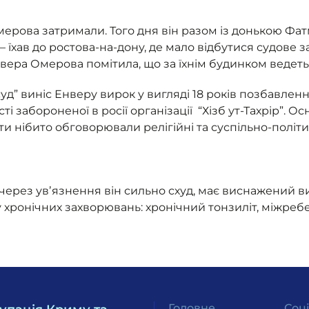
мерова затримали. Того дня він разом із донькою Ф
– їхав до ростова-на-дону, де мало відбутися судове за
вера Омерова помітила, що за їхнім будинком ведет
суд” виніс Енверу вирок у вигляді 18 років позбавлен
сті забороненої в росії організації “Хізб ут-Тахрір”.
ти нібито обговорювали релігійні та суспільно-політи
 через увʼязнення він сильно схуд, має виснажений в
 хронічних захворювань: хронічний тонзиліт, міжребе
Головне
Соц