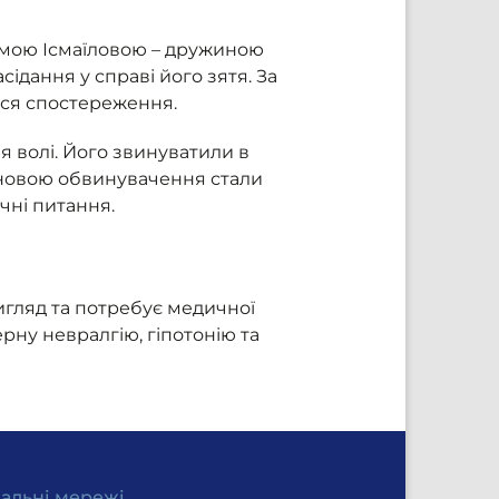
атмою Ісмаїловою – дружиною
сідання у справі його зятя. За
ься спостереження.
ня волі. Його звинуватили в
 Основою обвинувачення стали
чні питання.
игляд та потребує медичної
рну невралгію, гіпотонію та
іальні мережі