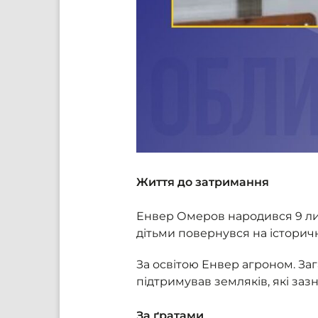
Життя до затримання
Енвер Омеров народився 9 лист
дітьми повернувся на історич
За освітою Енвер агроном. Заг
підтримував земляків, які заз
За ґратами