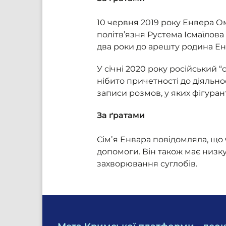
10 червня 2019 року Енвера О
політв’язня Рустема Ісмаїлова 
два роки до арешту родина Ен
У січні 2020 року російський “
нібито причетності до діяльно
записи розмов, у яких фігуран
За ґратами
Сімʼя Енвара повідомляла, що
допомоги. Він також має низку
захворювання суглобів.