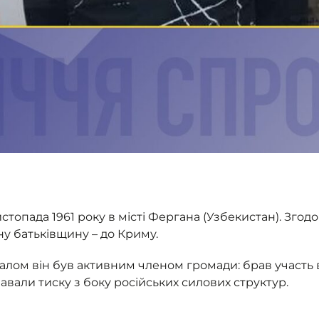
опада 1961 року в місті Фергана (Узбекистан). Згодо
ну батьківщину – до Криму.
алом він був активним членом громади: брав участь в 
навали тиску з боку російських силових структур.