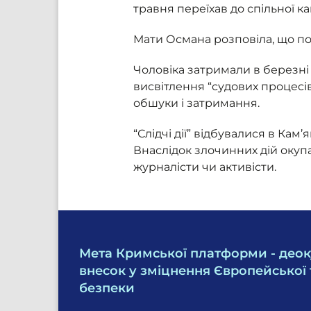
травня переїхав до спільної к
Мати Османа розповіла, що по
Чоловіка затримали в березні 
висвітлення “судових процесів
обшуки і затримання.
“Слідчі дії” відбувалися в Кам
Внаслідок злочинних дій окуп
журналісти чи активісти.
Мета Кримської платформи - деок
внесок у зміцнення Європейської 
безпеки