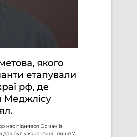
етова, якого
упанти етапували
раї рф, де
и Меджлісу
ял.
до нас піднявся Осман із
 два був у карантині і лише 7