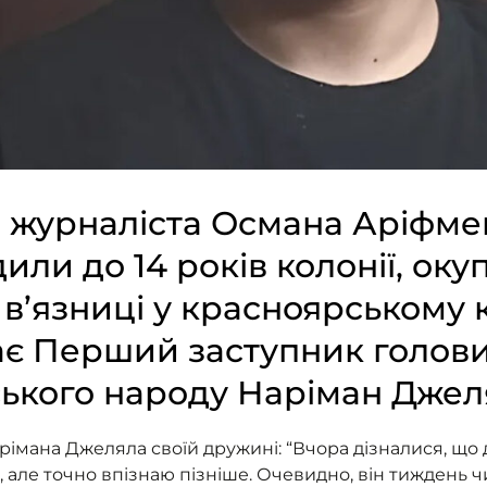
 журналіста Османа Аріфмем
или до 14 років колонії, ок
 в’язниці у красноярському к
ає Перший заступник голов
ького народу Наріман Джел
арімана Джеляла своїй дружині: “Вчора дізналися, що 
але точно впізнаю пізніше. Очевидно, він тиждень чи