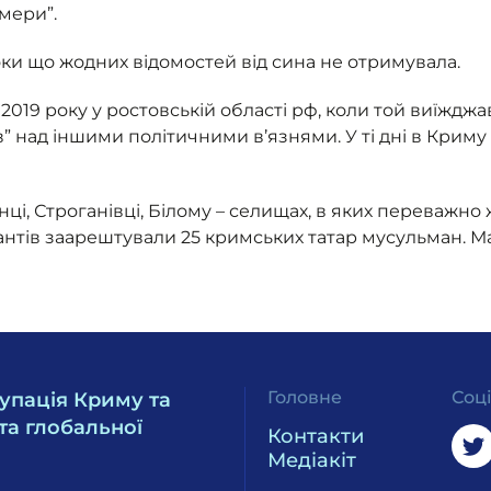
амери”.
ки що жодних відомостей від сина не отримувала.
2019 року у ростовській області рф, коли той виїждж
” над іншими політичними в’язнями. У ті дні в Криму
’янці, Строганівці, Білому – селищах, в яких переважно
антів заарештували 25 кримських татар мусульман. М
Головне
Соц
упація Криму та
та глобальної
Контакти
Медіакіт