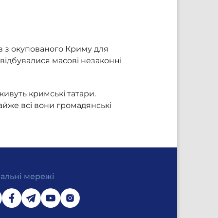
ав з окупованого Криму для
 відбувалися масові незаконні
 живуть кримські татари.
айже всі вони громадянські
іальні мережі