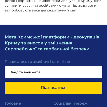
росію і сприяти якнайшвидшій деокупації Криму, щоб
зупинити свавілля російських окупантів, яким вони
випробовують весь демократичний світ.
Мета Кримської платформи - деокупація
Криму та внесок у зміцнення
Європейської та глобальної безпеки
Підписатись на аналітичні матеріали
Підписатися
Головне
Соціальні мережі