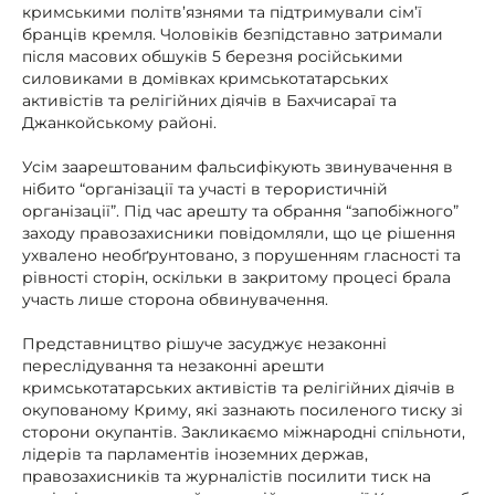
кримськими політв’язнями та підтримували сім’ї
бранців кремля. Чоловіків безпідставно затримали
після масових обшуків 5 березня російськими
силовиками в домівках кримськотатарських
активістів та релігійних діячів в Бахчисараї та
Джанкойському районі.
Усім заарештованим фальсифікують звинувачення в
нібито “організації та участі в терористичній
організації”. Під час арешту та обрання “запобіжного”
заходу правозахисники повідомляли, що це рішення
ухвалено необґрунтовано, з порушенням гласності та
рівності сторін, оскільки в закритому процесі брала
участь лише сторона обвинувачення.
Представництво рішуче засуджує незаконні
переслідування та незаконні арешти
кримськотатарських активістів та релігійних діячів в
окупованому Криму, які зазнають посиленого тиску зі
сторони окупантів. Закликаємо міжнародні спільноти,
лідерів та парламентів іноземних держав,
правозахисників та журналістів посилити тиск на