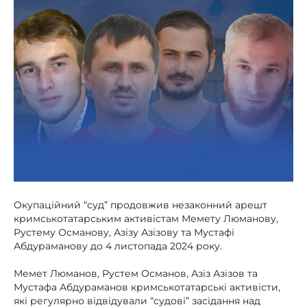
Окупаційний “суд” продовжив незаконний арешт
кримськотатарським активістам Мемету Люманову,
Рустему Османову, Азізу Азізову та Мустафі
Абдураманову до 4 листопада 2024 року.
Мемет Люманов, Рустем Османов, Азіз Азізов та
Мустафа Абдураманов кримськотатарські активісти,
які регулярно відвідували “судові” засідання над