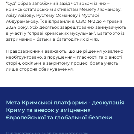
“суд” обрав запобіжний захід чотирьом із них –
кримськотатарським активістам Мемету Люманову,
Азізу Азізову, Рустему Османову і Мустафі
Абдураманову. Їх відправили в СІЗО №2 до 4 травня
2024 року. Усіх десятьох заарештованих звинувачують
в участі у “справі кримських мусульман”. Багато хто із
затриманих – батьки в багатодітних сім’ях.
Правозахисники вважають, що це рішення ухвалено
необґрунтовано, з порушенням гласності та рівності
сторін, оскільки в закритому процесі брала участь
лише сторона обвинувачення.
Мета Кримської платформи - деокупація
Криму та внесок у зміцнення
Європейської та глобальної безпеки
Підписатись на аналітичні матеріали