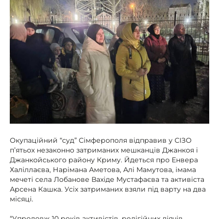
Окупаційний “суд” Сімферополя відправив у СІЗО
п’ятьох незаконно затриманих мешканців Джанкоя і
Джанкойського району Криму. Йдеться про Енвера
Халіллаєва, Нарімана Аметова, Алі Мамутова, імама
мечеті села Лобанове Вахіде Мустафаєва та активіста
Арсена Кашка. Усіх затриманих взяли під варту на два
місяці.
“Упродовж 10 років активістів, релігійних діячів,