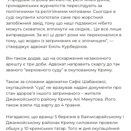
громадянських журналістів переслідують за
політичними та релігійними мотивами. Сьогодні в
суді окупанти клопотали саме про жорсткий
запобіжний захід, тому що наші підзахисні нібито
можуть сховатися, вплинути на свідків… Це все лише
виправдання. За всі ці довгі роки ми переконалися в
тому, що жоден із затриманих не є злочинцем”, —
стверджує адвокат Еміль Курбедінов.
Він також додав, що на оскарження незаконного
арешту є три доби. Адвокат направить скаргу до так
званого “верховного суду” в окупованому Криму.
Також за словами адвокатки Сафіє Шабанової,
окупаційний “суд” не врахував надані документи про
стан здоров’я іншого затриманого – жителя
Джанкойського району Криму Алі Мамутова. Його
також взяли під варту до 4 травня.
Нагадаємо, що вранці 5 березня в Бахчисарайському і
Джанкойському районах Криму силовики провели
обшук у 10 кримських татар. Того ж дня окупаційний