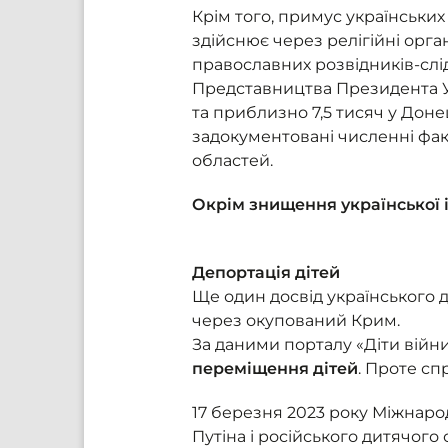
Крім того, примус українськи
здійснює через релігійні орган
православних розвідників-слід
Представництва Президента Ук
та приблизно 7,5 тисяч у Дон
задокументовані численні фак
областей.
Окрім знищення української 
Депортація дітей
Ще один досвід українського 
через окупований Крим.
За даними порталу «Діти війн
переміщення дітей
. Проте с
17 березня 2023 року Міжнар
Путіна і російського дитячог