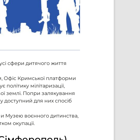
 усі сфери дитячого життя
м, Офіс Кримської платформи
є політику мілітаризації,
вої землі. Попри залякування
 у доступний для них спосіб
ями Музею воєнного дитинства,
тком окупації.
, Сімферополь)