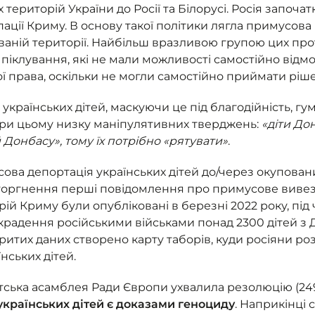
 територій України до Росії та Білорусі. Росія започа
пації Криму. В основу такої політики лягла примусова
аній території. Найбільш вразливою групою цих прот
о піклування, які не мали можливості самостійно відм
ої права, оскільки не могли самостійно приймати ріш
українських дітей, маскуючи це під благодійність, гум
ри цьому низку маніпулятивних тверджень:
«діти Дон
й Донбасу», тому їх потрібно «рятувати»
.
ова депортація українських дітей до/через окупован
оргнення перші повідомлення про примусове вивезен
й Криму були опубліковані в березні 2022 року, під ч
крадення російськими військами понад 2300 дітей з Д
критих даних створено карту таборів, куди росіяни р
нських дітей.
тська асамблея Ради Європи ухвалила резолюцію (249
українських дітей є доказами геноциду
. Наприкінці 