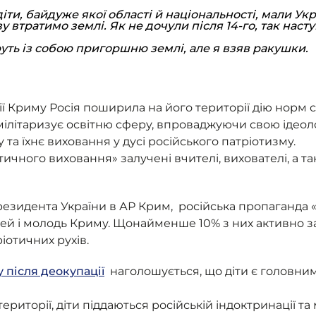
и, байдуже якої області й національності, мали Украї
 втратимо землі. Як не дочули після 14-го, так насту
уть із собою пригоршню землі, але я взяв ракушки.
ї Криму Росія поширила на його території дію норм 
літаризує освітню сферу, впроваджуючи свою ідеоло
у та їхнє виховання у дусі російського патріотизму.
ичного виховання» залучені вчителі, вихователі, а т
зидента України в АР Крим, російська пропаганда «
тей і молодь Криму. Щонайменше 10% з них активно з
іотичних рухів.
 після деокупації
наголошується, що діти є головни
риторії, діти піддаються російській індоктринації та 