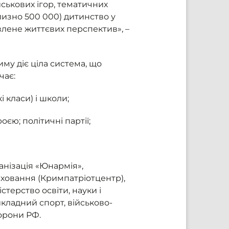
ськових ігор, тематичних
близно 500 000) дитинство у
влене життєвих перспектив», –
иму діє ціла система, що
чає:
і класи) і школи;
оєю; політичні партії;
анізація «Юнармія»,
иховання (Кримпатріотцентр),
стерство освіти, науки і
кладний спорт, військово-
борони РФ.