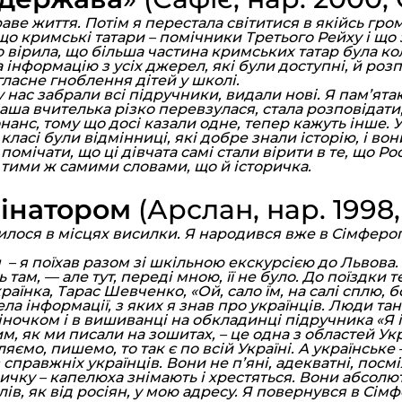
аве життя. Потім я перестала світитися в якійсь гром
 що кримські татари – помічники Третього Рейху і що 
вірила, що більша частина кримських татар була ко
 інформацію з усіх джерел, які були доступні, й розп
гласне гноблення дітей у школі.
 нас забрали всі підручники, видали нові. Я пам’ятаю 
аша вчителька різко перевзулася, стала розповідати
анс, тому що досі казали одне, тепер кажуть інше. У
ласі були відмінниці, які добре знали історію, і во
а помічати, що ці дівчата самі стали вірити в те, що 
тими ж самими словами, що й історичка.
мінатором
(Арслан, нар. 1998
илося в місцях висилки. Я народився вже в Сімфероп
 – я поїхав разом зі шкільною екскурсією до Львова.
 там, — але тут, переді мною, її не було. До поїздки те
раїнка, Тарас Шевченко, «Ой, сало їм, на салі сплю, б
ла інформації, з яких я знав про українців. Люди та
віночком і в вишиванці на обкладинці підручника «Я 
 як ми писали на зошитах, – це одна з областей Укра
мо, пишемо, то так є по всій Україні. А українське –
 справжніх українців. Вони не п’яні, адекватні, посмі
чку – капелюха знімають і хрестяться. Вони абсолю
 слів, як від росіян, у мою адресу. Я повернувся в С