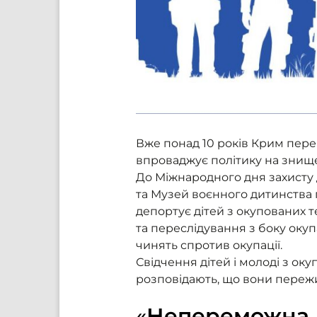
Вже понад 10 років Крим переб
впроваджує політику на знище
До Міжнародного дня захисту
та Музей воєнного дитинства пі
депортує дітей з окупованих т
та переслідування з боку окуп
чинять спротив окупації.
Свідчення дітей і молоді з о
розповідають, що вони пережив
«
Непереможна 