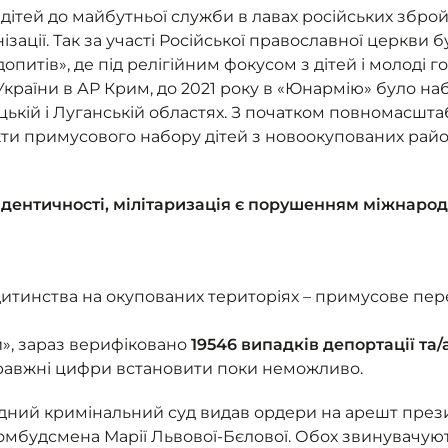
х дітей до майбутньої служби в лавах російських збр
ізації. Так за участі Російської православної церкви
опитів», де під релігійним фокусом з дітей і молоді г
раїни в АР Крим, до 2021 року в «Юнармію» було наб
ецькій і Луганській областях. З початком повномасшт
ти примусового набору дітей з новоокупованих район
ідентичності, мілітаризація є порушенням міжнарод
дитинства на окупованих територіях – примусове пер
и», зараз верифіковано
19546 випадків депортації та
правжні цифри встановити поки неможливо.
одний кримінальний суд видав ордери на арешт през
о омбудсмена Марії Львової-Бєлової. Обох звинувачу