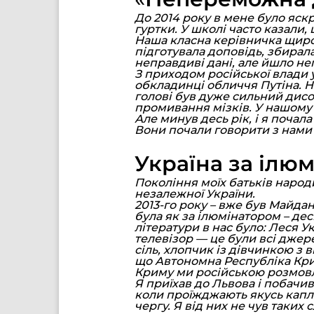
До 2014 року в мене було яскр
гуртки. У школі часто казали,
Наша класна керівничка щиро 
підготувала доповідь, збирала
неправдиві дані, але йшло не
З приходом російської влади у
обкладинці обличчя Путіна. Н
голові був дуже сильний дисон
промивання мізків. У нашому к
Але минув десь рік, і я почал
Вони почали говорити з нами 
Україна за ілю
Покоління моїх батьків народ
незалежної України.
2013-го року – вже був Майдан
була як за ілюмінатором – десь
літератури в нас було: Леся Ук
телевізор — це були всі джере
сіль, хлопчик із дівчинкою з 
що Автономна Республіка Крим,
Криму ми російською розмовляє
Я приїхав до Львова і побачив
коли проїжджають якусь капли
чергу. Я від них не чув таких