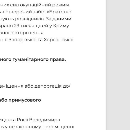
ойних сил окупаційний режим
 був створений табір «Братство
отують розвідників. За даними
рано 29 тисяч дітей у Криму
абного вторгнення
ів Запорізької та Херсонської
ного гуманітарного права.
еміщення або депортація до/
/або примусового
идента Росії Володимира
ють у незаконному переміщенні