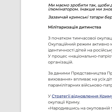
Ми маємо зробити так, щоби діт
ілюмінатором. Інакше ми знову
Зазвичай кримські татари бер
Мілітаризація дитинства
З початком тимчасової окупаці
Окупаційний режим активно мі
ідентичності дітей на російськ
У процес «національно-патріот
організацій.
За даними Представництва Пре
виховання» впливає на усіх ді
парамілітарних військово-патр
У
Стратегії відновлення Криму
окупації Криму.
«Народившись на окупованій те