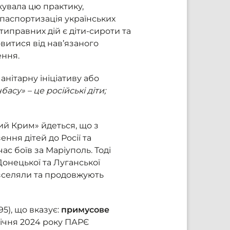
ткувала цю практику,
 паспортизація українських
иправних дій є діти-сироти та
овитися від нав’язаного
ення.
анітарну ініціативу або
басу» – це російські діти;
ий Крим» йдеться, що з
ня дітей до Росії та
ас боїв за Маріуполь. Тоді
онецької та Луганської
озселяли та продовжують
5), що вказує:
примусове
січня 2024 року ПАРЄ