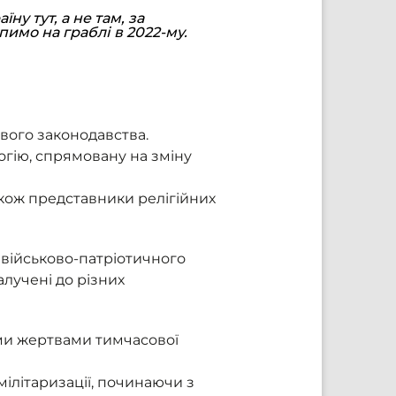
ну тут, а не там, за
пимо на граблі в 2022-му.
свого законодавства.
гію, спрямовану на зміну
акож представники релігійних
військово-патріотичного
алучені до різних
ми жертвами тимчасової
мілітаризації, починаючи з