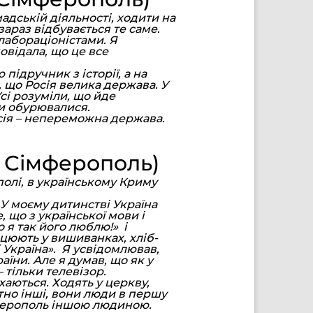
адській діяльності, ходити на
зараз відбувається те саме.
лабораціоністами. Я
овідала, що це все
підручник з історії, а на
, що Росія велика держава. У
сі розуміли, що йде
ни обурювалися.
Росія – непереможна держава.
, Сімферополь)
олі, в українському Криму
 У моєму дитинстві Україна
, що з української мови і
о я так його люблю!» і
нцюють у вишиванках, хліб-
і Україна». Я усвідомлював,
їни. Але я думав, що як у
 тільки телевізор.
хаються. Ходять у церкву,
тно інші, вони люди в першу
імферополь іншою людиною.