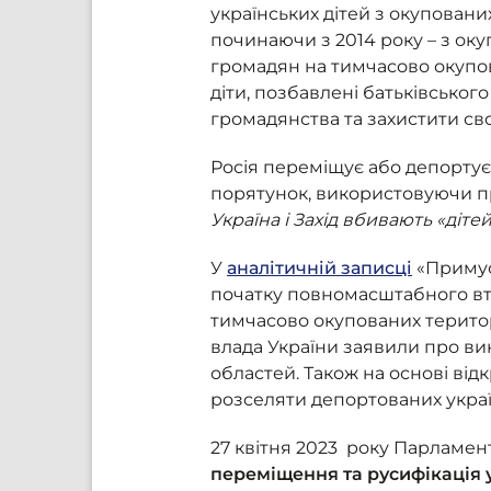
українських дітей з окупованих
починаючи з 2014 року – з оку
громадян на тимчасово окупов
діти, позбавлені батьківськог
громадянства та захистити св
Росія переміщує або депортує 
порятунок, використовуючи п
Україна і Захід вбивають «діте
У
аналітичній записці
«Примус
початку повномасштабного вт
тимчасово окупованих територі
влада України заявили про ви
областей. Також на основі від
розселяти депортованих украї
27 квітня 2023 року Парламен
переміщення та русифікація 