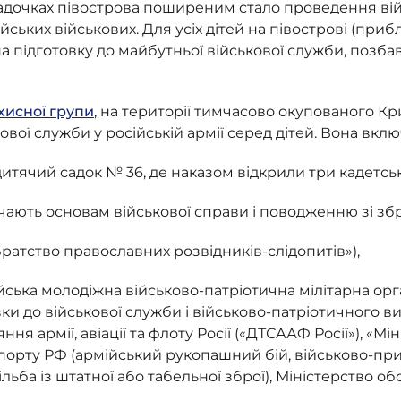
 садочках півострова поширеним стало проведення вій
ійських військових. Для усіх дітей на півострові (при
а підготовку до майбутньої військової служби, позба
хисної групи
, на території тимчасово окупованого Кр
вої служби у російській армії серед дітей. Вона вклю
дитячий садок № 36, де наказом відкрили три кадетськ
авчають основам військової справи і поводженню зі збр
«Братство православних розвідників-слідопитів»),
ійська молодіжна військово-патріотична мілітарна орг
ки до військової служби і військово-патріотичного в
я армії, авіації та флоту Росії («ДТСААФ Росії»), «Міні
спорту РФ (армійський рукопашний бій, військово-при
льба із штатної або табельної зброї), Міністерство о