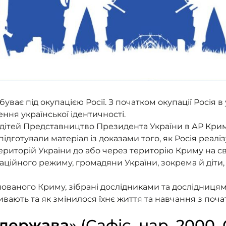
уває під окупацією Росії. З початком окупації Росія в
ння української ідентичності.
 дітей Представництво Президента України в АР Кри
дготували матеріал із доказами того, як Росія реалізу
ериторій України до або через територію Криму на с
аційного режиму, громадяни України, зокрема й діти,
купованого Криму, зібрані дослідниками та дослідниц
ають та як змінилося їхнє життя та навчання з поча
держава
» (Сафіє, нар. 2000