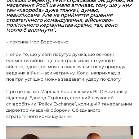
більшого ефекту, який спрацював би. Думаю, на
населення Росії це мало впливає, тому що у них
там «хвороба» дуже тяжка і, думаю,
невиліковна. Але на прийняття рішення
стратегічного командування, військово-
політичного керівництва країни, так, воно
могло б вплинути”,
– пояснив Ігор Воронченко.
Попри те, що у світі побутує думка, що основні
елементи війни – це повітряні сили та сухопутні
війська, однак, не можна виключати і нову природу
ведення війни – асиметричну. Коли, наприклад, з
повітря успішно можна завдавати удару по флоту.
Про це сказав Маршал Королівських ВПС Британії у
відставці, Едвард Стрінгер, старший науковий
співробітник “Policy Exchange”, колишній генеральний
директор Академії оборони Об’єднаного
стратегічного командування.