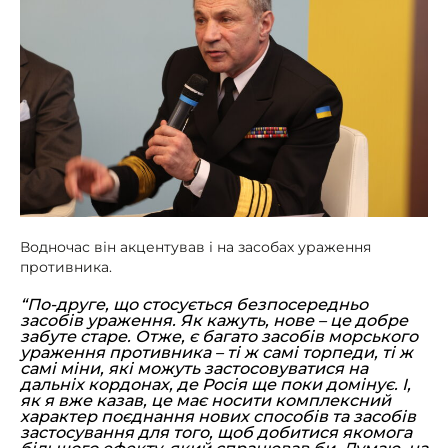
Водночас він акцентував і на засобах ураження
противника.
“По-друге, що стосується безпосередньо
засобів ураження. Як кажуть, нове – це добре
забуте старе. Отже, є багато засобів морського
ураження противника – ті ж самі торпеди, ті ж
самі міни, які можуть застосовуватися на
дальніх кордонах, де Росія ще поки домінує. І,
як я вже казав, це має носити комплексний
характер поєднання нових способів та засобів
застосування для того, щоб добитися якомога