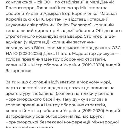
комплексної місії ООН по стабілізації в Малі Денніс
Ґілленспорре; Головний інспектор Міністерства
оборони України Адмірал Ігор Воронченко; Маршал
Королівських ВПС Британії у відставці, старший
науковий співробітник “Policy Exchange”, колишній
генеральний директор Академії оборони Об’єднаного
стратегічного командування Едвард Стрінгер; Віце-
адмірал (у відставці), колишній заступник
командувача Військово-морського командування ОЗС
НАТО (2020-2023) Дідьє Піатон. Модератор дискусії —
голова правління Центру оборонних стратегій,
колишній міністр оборони України (2019-2020) Андрій
Загороднюк.
За тим, що сьогодні відбувається в Чорному морі,
варто спостерігати щоденно, позаяк це впливає на
архітектуру глобальної безпеки не тільки у регіоні
Чорноморського басейну. Таку думку висловив
голова правління Центру оборонних стратегій,
колишній міністр оборони України (2019-2020) Андрій
Загороднюк у ході обговорення під час Другої
Чорноморської безпекової конференції Міжнародної
Кримської платформи.