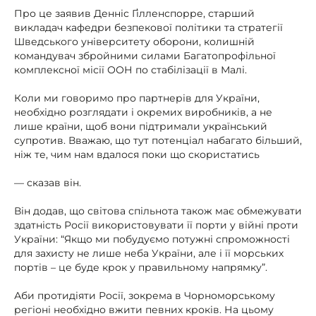
Про це заявив Денніс Ґілленспорре, старший
викладач кафедри безпекової політики та стратегії
Шведського університету оборони, колишній
командувач збройними силами Багатопрофільної
комплексної місії ООН по стабілізації в Малі.
Коли ми говоримо про партнерів для України,
необхідно розглядати і окремих виробників, а не
лише країни, щоб вони підтримали український
супротив. Вважаю, що тут потенціал набагато більший,
ніж те, чим нам вдалося поки що скористатись
— сказав він.
Він додав, що світова спільнота також має обмежувати
здатність Росії використовувати її порти у війні проти
України: “Якщо ми побудуємо потужні спроможності
для захисту не лише неба України, але і її морських
портів – це буде крок у правильному напрямку”.
Аби протидіяти Росії, зокрема в Чорноморському
регіоні необхідно вжити певних кроків. На цьому