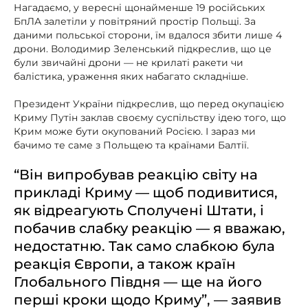
Нагадаємо, у вересні щонайменше 19 російських
БпЛА залетіли у повітряний простір Польщі. За
даними польської сторони, їм вдалося збити лише 4
дрони. Володимир Зеленський підкреслив, що це
були звичайні дрони — не крилаті ракети чи
балістика, ураження яких набагато складніше.
Президент України підкреслив, що перед окупацією
Криму Путін заклав своєму суспільству ідею того, що
Крим може бути окупований Росією. І зараз ми
бачимо те саме з Польщею та країнами Балтії.
“Він випробував реакцію світу на
прикладі Криму — щоб подивитися,
як відреагують Сполучені Штати, і
побачив слабку реакцію — я вважаю,
недостатню. Так само слабкою була
реакція Європи, а також країн
Глобального Півдня — ще на його
перші кроки щодо Криму”, — заявив