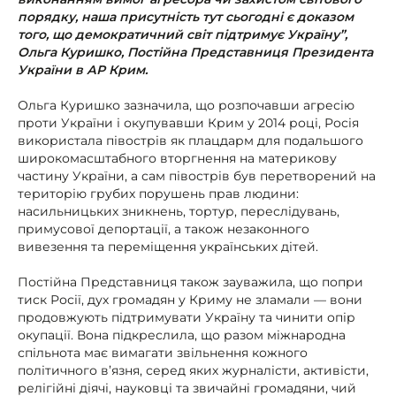
порядку, наша присутність тут сьогодні є доказом
того, що демократичний світ підтримує Україну”,
Ольга Куришко, Постійна Представниця Президента
України в АР Крим.
Ольга Куришко зазначила, що розпочавши агресію
проти України і окупувавши Крим у 2014 році, Росія
використала півострів як плацдарм для подальшого
широкомасштабного вторгнення на материкову
частину України, а сам півострів був перетворений на
територію грубих порушень прав людини:
насильницьких зникнень, тортур, переслідувань,
примусової депортації, а також незаконного
вивезення та переміщення українських дітей.
Постійна Представниця також зауважила, що попри
тиск Росії, дух громадян у Криму не зламали — вони
продовжують підтримувати Україну та чинити опір
окупації. Вона підкреслила, що разом міжнародна
спільнота має вимагати звільнення кожного
політичного в’язня, серед яких журналісти, активісти,
релігійні діячі, науковці та звичайні громадяни, чий