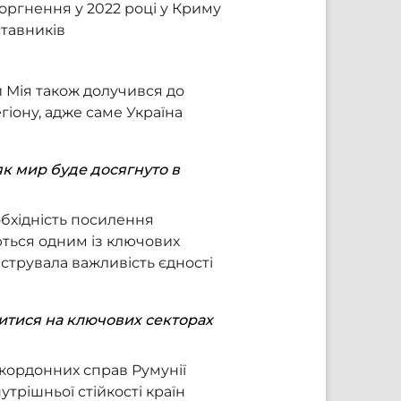
оргнення у 2022 році у Криму
ставників
 Мія також долучився до
егіону, адже саме Україна
 як мир буде досягнуто в
бхідність посилення
ться одним із ключових
нструвала важливість єдності
дитися на ключових секторах
акордонних справ Румунії
трішньої стійкості країн