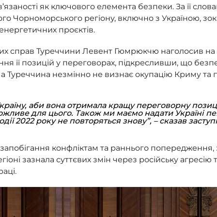
язаності як ключового елемента безпеки. За її слов
ого Чорноморського регіону, включно з Україною, зо
 енергетичних проєктів.
них справ Туреччини Левент Гюмрюкчю наголосив на 
ння її позицій у переговорах, підкресливши, що без
, а Туреччина незмінно не визнає окупацію Криму та 
країну, аби вона отримала кращу переговорну позиц
жливе для цього. Також ми маємо надати Україні певн
одії 2022 року не повторяться знову”, – сказав заст
у запобігання конфліктам та раннього попередження,
іоні зазнала суттєвих змін через російську агресію т
аці.