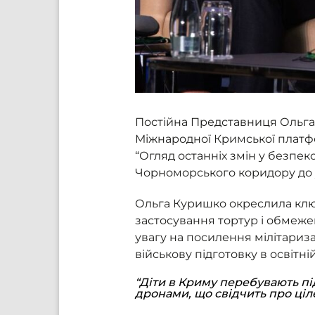
Постійна Представниця Ольга 
Міжнародної Кримської платфо
“Огляд останніх змін у безпе
Чорноморського коридору до ук
Ольга Куришко окреслила ключ
застосування тортур і обмеже
увагу на посилення мілітаризац
військову підготовку в освітні
“Діти в Криму перебувають пі
дронами, що свідчить про ці