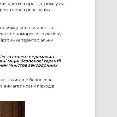
ами, йдеться про підтримку не
крема через реалізацію
необхідності посилення
пека Чорноморського регіону
підтримує територіальну
ію за столом перемовин.
і міцні безпекові гарантії,
упник міністра закордонних
 зазначив, що безпекова
а вимагає нових підходів і