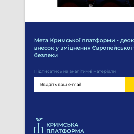
Мета Кримської платформи - деок
внесок у зміцнення Європейської 
безпеки
Підписатись на аналітичні матеріали