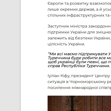
Європи та розвитку взаємопов’
лише окремих держав, а й усь
спільних інфраструктурних та
Заступник міністра закордон
підтримки України для зміцне
залежить від безпеки України
цілісність України.
“Ми всі маємо підтримувати У
Туреччина буде робити все мо
щоб українці були певні, що п
справ Республіки Туреччини.
Іуліан Кіфу, президент Центр
ситуація в Чорноморському рег
посилення міжнародної співпр