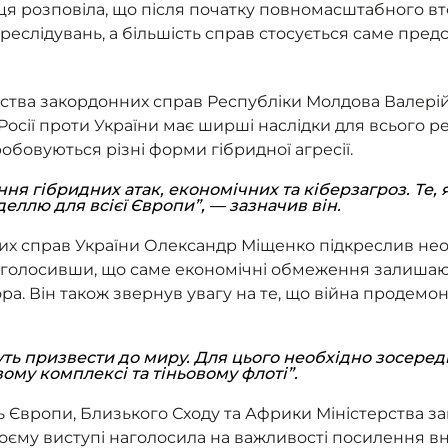
я розповіла, що після початку повномасштабного вт
ереслідувань, а більшість справ стосується саме пред
ства закордонних справ Республіки Молдова Валерій
 Росії проти України має ширші наслідки для всього р
робовуються різні форми гібридної агресії.
ння гібридних атак, економічних та кіберзагроз. Те,
еллю для всієї Європи”, — зазначив він.
их справ України Олександр Міщенко підкреслив нео
наголосивши, що саме економічні обмеження залишаю
ра. Він також звернув увагу на те, що війна продемо
уть призвести до миру. Для цього необхідно зосере
ому комплексі та тіньовому флоті”.
 Європи, Близького Сходу та Африки Міністерства з
оєму виступі наголосила на важливості посилення вну