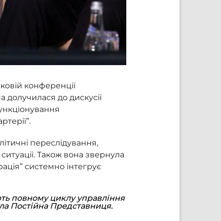
ковій конференції
а долучилася до дискусії
функціонування
ртерії”.
літичні переслідування,
ситуації. Також вона звернула
трація” системно інтегрує
ють повному циклу управління
ила Постійна Представниця.