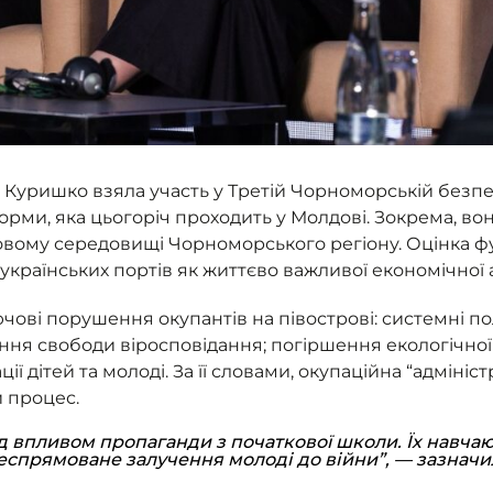
Куришко взяла участь у Третій Чорноморській безпе
рми, яка цьогоріч проходить у Молдові. Зокрема, вон
ковому середовищі Чорноморського регіону. Оцінка 
раїнських портів як життєво важливої економічної а
ові порушення окупантів на півострові: системні по
ння свободи віросповідання; погіршення екологічної 
ії дітей та молоді. За її словами, окупаційна “адмініс
й процес.
д впливом пропаганди з початкової школи. Їх навча
леспрямоване залучення молоді до війни”, — зазнач