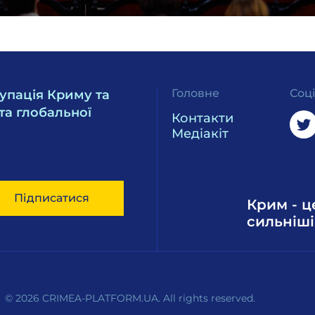
Головне
Соц
упація Криму та
та глобальної
Контакти
Медіакіт
Підписатися
Крим - ц
сильніші
© 2026 CRIMEA-PLATFORM.UA. All rights reserved.