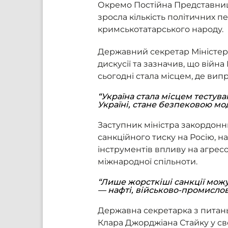
Окремо Постійна Представниц
зросла кількість політичних п
кримськотатарського народу.
Державний секретар Міністер
дискусії та зазначив, що війна
сьогодні стала місцем, де вип
“Україна стала місцем тестува
Україні, стане безпековою мод
Заступник міністра закордонн
санкційного тиску на Росію, 
інструментів впливу на агресо
міжнародної спільноти.
“Лише жорсткіші санкції мож
— нафті, військово-промислов
Державна секретарка з питань
Клара Джорджіана Стайку у св