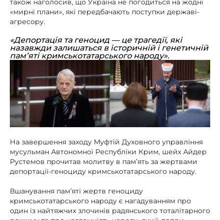
також наголосив, що Україна не погодиться на жодні
«мирні плани», які передбачають поступки державі-
агресору.
«Депортація та геноцид — це трагедії, які
назавжди залишаться в історичній і генетичній
пам’яті кримськотатарського народу».
На завершення заходу Муфтій Духовного управління
мусульман Автономної Республіки Крим, шейх Айдер
Рустемов прочитав молитву в пам’ять за жертвами
депортації-геноциду кримськотатарського народу.
Вшанування пам’яті жертв геноциду
кримськотатарського народу є нагадуванням про
один із найтяжчих злочинів радянського тоталітарного