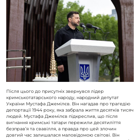
Після цього до присутніх звернувся лідер
кримськотатарського народу, народний депутат
України Мустафа Джемілєв. Він нагадав про трагедію
депортації 1944 року, яка забрала життя десятків тисяч
людей. Мустафа Джемілєв підкреслив, що після
вигнання кримські татари пережили десятиліття
безправ’я та свавілля, а правда про цей злочин
довгий час залишалася маловідомою світові. Він