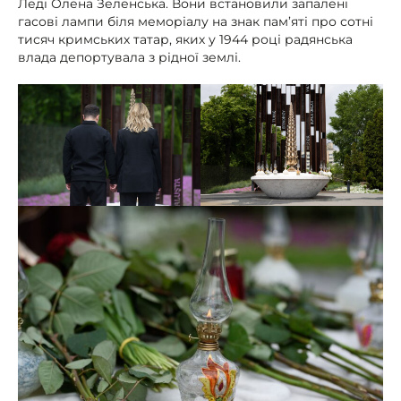
Леді Олена Зеленська. Вони встановили запалені
гасові лампи біля меморіалу на знак пам’яті про сотні
тисяч кримських татар, яких у 1944 році радянська
влада депортувала з рідної землі.