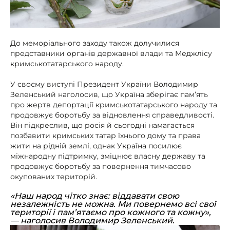
До меморіального заходу також долучилися
представники органів державної влади та Меджлісу
кримськотатарського народу.
У своєму виступі Президент України Володимир
Зеленський наголосив, що Україна зберігає пам’ять
про жертв депортації кримськотатарського народу та
продовжує боротьбу за відновлення справедливості.
Він підкреслив, що росія й сьогодні намагається
позбавити кримських татар їхнього дому та права
жити на рідній землі, однак Україна посилює
міжнародну підтримку, зміцнює власну державу та
продовжує боротьбу за повернення тимчасово
окупованих територій.
«Наш народ чітко знає: віддавати свою
незалежність не можна. Ми повернемо всі свої
території і пам’ятаємо про кожного та кожну»,
— наголосив Володимир Зеленський.