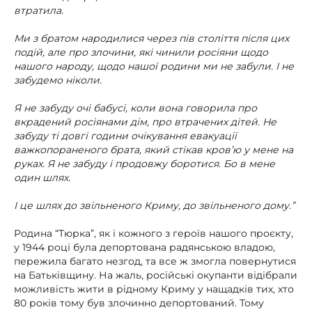
втратила.
Ми з братом народилися через пів століття після цих
подій, але про злочини, які чинили росіяни щодо
нашого народу, щодо нашої родини ми не забули. І не
забудемо ніколи.
Я не забуду очі бабусі, коли вона говорила про
вкрадений росіянами дім, про втрачених дітей. Не
забуду ті довгі години очікування евакуації
важкопораненого брата, який стікав кров’ю у мене на
руках. Я не забуду і продовжу боротися. Бо в мене
один шлях.
І це шлях до звільненого Криму, до звільненого дому.”
Родина “Тюрка”, як і кожного з героїв нашого проєкту,
у 1944 році була депортована радянською владою,
пережила багато незгод, та все ж змогла повернутися
на Батьківщину. На жаль, російські окупанти відібрали
можливість жити в рідному Криму у нащадків тих, хто
80 років тому був злочинно депортований. Тому