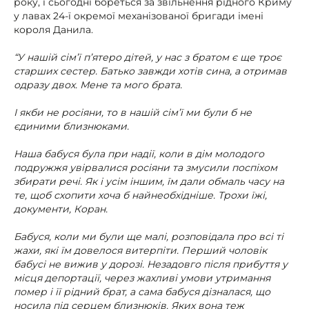
року, і сьогодні бореться за звільнення рідного Криму
у лавах 24-ї окремої механізованої бригади імені
короля Данила.
“У нашій сім’ї п’ятеро дітей, у нас з братом є ще троє
старших сестер. Батько завжди хотів сина, а отримав
одразу двох. Мене та мого брата.
І якби не росіяни, то в нашій сім’ї ми були б не
єдиними близнюками.
Наша бабуся була при надії, коли в дім молодого
подружжя увірвалися росіяни та змусили поспіхом
збирати речі. Як і усім іншим, їм дали обмаль часу на
те, щоб схопити хоча б найнеобхідніше. Трохи їжі,
документи, Коран.
Бабуся, коли ми були ще малі, розповідала про всі ті
жахи, які їм довелося витерпіти. Перший чоловік
бабусі не вижив у дорозі. Незадовго після прибуття у
місця депортації, через жахливі умови утримання
помер і її рідний брат, а сама бабуся дізналася, що
носила під серцем близнюків. Яких вона теж