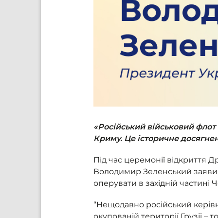
«Російський військовий флот 
Криму. Це історичне досягне
Під час церемонії відкриття 
Володимир Зеленський заявив,
оперувати в західній частині
“Нещодавно російський керів
окупованій території Грузії – 