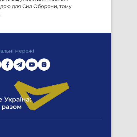
кодою для Сил Оборони, тому
.
іальні мережі
е Україна:
 разом