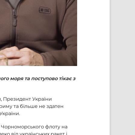
ого моря та поступово тікає з
и, Президент України
риму та більше не здатен
України.
и Чорноморського флоту на
еко від українських ракет і