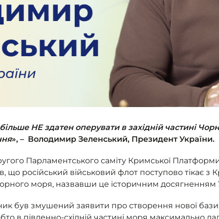
більше НЕ здатен оперувати в західній частині Чорн
ння
»‎, – Володимир Зеленський, Президент України.
Другого Парламентського саміту Кримської Платформ
 що російський військовий флот поступово тікає з К
 Чорного моря, назвавши це історичним досягненням 
ник був змушений заявити про створення нової баз
тобто в південно-східній частині моря максимально дал