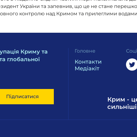
резидент України та запевнив, що це не стане переш
 повного контролю над Кримом та прилеглими водами
Головне
Соц
упація Криму та
та глобальної
Контакти
Медіакіт
Підписатися
Крим - ц
сильніші