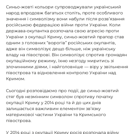
Синьо-жовті кольори супроводжували український
народ впродовж багатьох століть, проте особливого
значення і символізму вони набули після розв’язання
російською федерацією війни проти України. Коли
держава-окупантка розпочала свою агресію проти
України з окупації Криму, синьо-жовтий прапор став
одним з головних “ворогів” російських окупантів,
адже він символізує дещо більше, ніж українську
владу на півострові. Він символізує спротив громадян
окупаційному режиму, їхню незгоду миритись зі
злочинними діями, і найголовніше — віру у звільнення
півострова та відновлення контролю України над
Кримом.
Сьогодні розповідаємо про події, де синьо-жовтий
стяг був незмінним символом спротиву початку
окупації Криму у 2014 році та й до цих днів
залишається важливим елементом зв’язку
материкової частини України та Кримського
півострова.
У 2014 році з окупації Криму росія розпочала війну