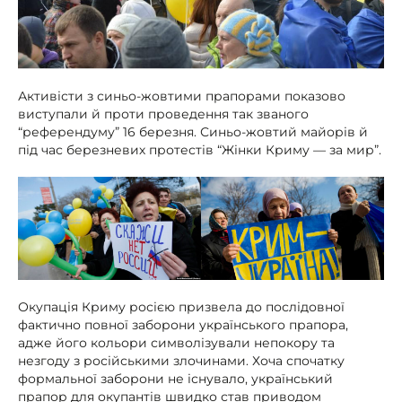
Активісти з синьо-жовтими прапорами показово
виступали й проти проведення так званого
“референдуму” 16 березня. Синьо-жовтий майорів й
під час березневих протестів “Жінки Криму — за мир”.
Окупація Криму росією призвела до послідовної
фактично повної заборони українського прапора,
адже його кольори символізували непокору та
незгоду з російськими злочинами. Хоча спочатку
формальної заборони не існувало, український
прапор для окупантів швидко став приводом