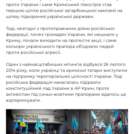
проти України і саме Кримський півострів став
першою ціллю російської загарбницької кампанії на
шляху підкорення української держави.
Тоді, незгодні з протиправними діями російської
федерації, тисячі громадян України, які мешкали у
Криму, почали виходити на протестні акції, і саме
кольори українського прапора об’єднали людей
проти російської агресії.
Один з наймасштабніших мітингів відбувся 26 лютого
2014 року, коли українці та кримські татари виступили
на підтримку територіальної цілісності України. Тоді
російська федерація намагалась підірвати
конституційний лад України в АР Крим, проте
активістам під синьо-жовтими прапорами вдалось це
відтермінувати.