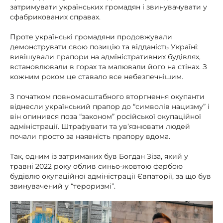
затримувати українських громадян і звинувачувати у
сфабрикованих справах.
Проте українські громадяни продовжували
демонструвати свою позицію та відданість Україні:
вивішували прапори на адміністративних будівлях,
встановлювали в горах та малювали його на стінах. З
кожним роком це ставало все небезпечнішим.
З початком повномасштабного вторгнення окупанти
віднесли український прапор до “символів нацизму” і
він опинився поза “законом” російської окупаційної
адміністрації. Штрафувати та ув’язнювати людей
почали просто за наявність прапору вдома.
Так, одним із затриманих був Богдан Зіза, який у
травні 2022 року облив синьо-жовтою фарбою
будівлю окупаційної адміністрації Євпаторії, за що був
звинувачений у “тероризмі”.