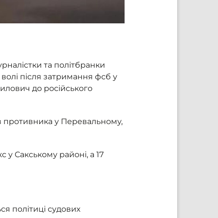
урналістки та політбранки
 волі після затримання фсб у
нилович до російського
в противника у Перевальному,
 у Сакському районі, а 17
ся політиці судових