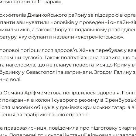
мські татари та
1
– караїм.
 жителів Джанкойського району за підозрою в організ
упанти звинуватили чоловіків у проведенні онлайн-зі
прихильників, а також збору та подальшому розподіле
ратуру, яку окупанти назвали «екстремістською».
полової погіршилося здоровʼя. Жінка перебуває у ва
із заміни суглоба. Також політув’язнена заявила, що
та наголосила, що не планує повертатися до Криму в у
будинку у Севастополі та затримали. Згодом Галину 
ння волі.
а Османа Аріфмеметова погіршилося здоровʼя. Політв’
ає покарання в колонії суворого режиму в Оренбурзькі
ля масових обшуків у домівках кримських татар, а в 
язнення за сфабрикованою справою.
 та правозахисниця, повідомила про підготовку скар
м». Попередні три судові інстанції відмовили у задо