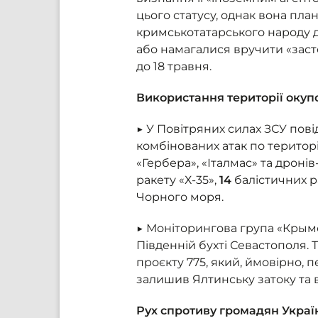
цього статусу, однак вона пл
кримськотатарського народу д
або намагалися вручити «заст
до 18 травня.
Використання території окупо
▶ У Повітряних силах ЗСУ пов
комбінованих атак по територ
«Гербера», «Італмас» та дронів
ракету «Х-35»,
14
балістичних ра
Чорного моря.
▶ Моніторингова група «Крым
Південній бухті Севастополя.
проєкту 775, який, ймовірно, 
залишив Ялтинську затоку та
Рух спротиву громадян Украї