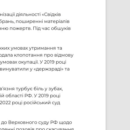
ації діяльності «Свідків
брань, поширенні матеріалів
нню пожертв. Під час обшуків
жких умовах утримання та
 подала клопотання про відмову
мовах окупації. У 2019 році
звинуватили у «держзраді» та
язня турбує біль у зубах,
й області РФ. У 2019 році
2022 році російський суд
ги до Верховного суду РФ щодо
воленні позовів про скасування