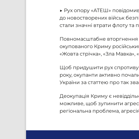
▶ Рух опору «АТЕШ» повідомив
до новостворених військ безп
стали значні втрати флоту та 
Повномасштабне вторгнення о
окупованого Криму російським
«Жовта стрічка», «Зла Мавка»,
Щоб придушити рух спротиву м
року, окупанти активно почали
України за статтею про так зв
Деокупація Криму є невідділь
можливе, щоб зупинити агресор
регіональна проблема, агресія