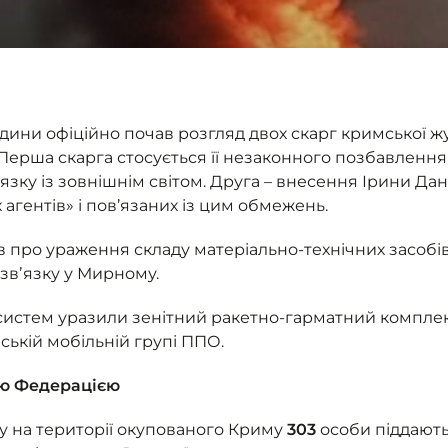
дини офіційно почав розгляд двох скарг кримської ж
 Перша скарга стосується її незаконного позбавлення
’язку із зовнішнім світом. Друга – внесення Ірини Да
 агентів» і пов’язаних із цим обмежень.
в про ураження складу матеріально-технічних засобі
 звʼязку у Мирному.
систем уразили зенітний ракетно-гарматний комплекс
ській мобільній групі ППО.
ою Федерацією
ку на території окупованого Криму
303
особи піддають