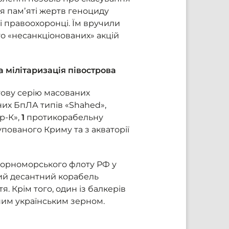
я памʼяті жертв геноциду
і правоохоронці. Їм вручили
о «несанкціонованих» акцій
а мілітаризація півострова
гову серію масованих
их БпЛА типів «Shahed»,
р-К»,
1
протикорабельну
упованого Криму та з акваторії
Чорноморського флоту РФ у
кий десантний корабель
. Крім того, один із балкерів
ним українським зерном.