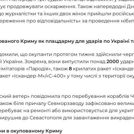
анує продовжувати оскарження. Також напередодні Дн
о журналістки та інших двох жінок прийшли російськ
ереження про відповідальність» за проведення нібит
ваного Криму як плацдарму для ударів по Україні т
ідомили, що окупанти протягом тижня здійснили чер
ії України. Зокрема, вони випустили понад
2000
ударн
-імітаторів «Пародія», також
8
крилатих ракет «Ісканде
кет «Іскандер-М»/«С-400» у тому числі з території ок
ский ветер» повідомила про перебування кораблів 
 Також біля причалу Севморзаводу зафіксовано вели
перебуває на ремонті або використовується для укриття
 вирушив до Севастополя для завантаження викраде
ни в окупованому Криму