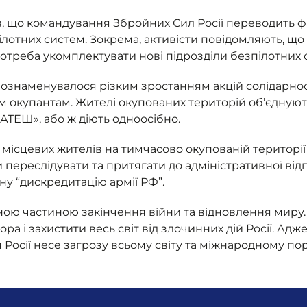
, що командування Збройних Сил Росії переводить ф
ілотних систем. Зокрема, активісти повідомляють, щ
потреба укомплектувати нові підрозділи безпілотних
знаменувалося різким зростанням акцій солідарност
 окупантам. Жителі окупованих територій об’єднують
 «АТЕШ», або ж діють одноосібно.
ісцевих жителів на тимчасово окупованій території
 переслідувати та притягати до адміністративної від
ану “дискредитацію армії РФ”.
ною частиною закінчення війни та відновлення миру. 
а і захистити весь світ від злочинних дій Росії. Адж
 Росії несе загрозу всьому світу та міжнародному по