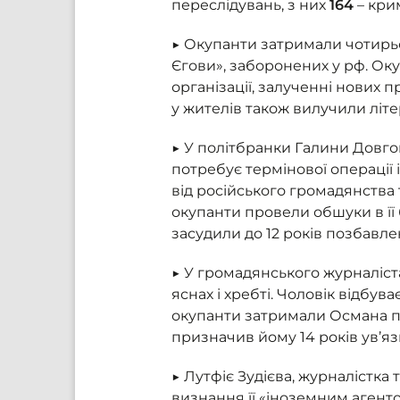
переслідувань, з них
164
– кри
▶ Окупанти затримали чотирьох
Єгови», заборонених у рф. Ок
організації, залученні нових 
у жителів також вилучили літе
▶ У політбранки Галини Довго
потребує термінової операції 
від російського громадянства 
окупанти провели обшуки в її 
засудили до 12 років позбавле
▶ У громадянського журналіст
яснах і хребті. Чоловік відбув
окупанти затримали Османа піс
призначив йому 14 років ув’
▶ Лутфіє Зудієва, журналістка
визнання її «іноземним агенто