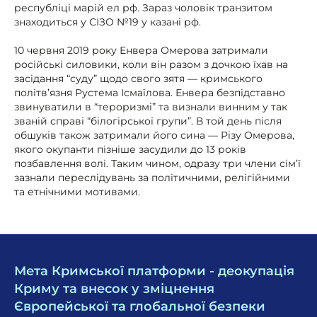
республіці марій ел рф. Зараз чоловік транзитом
знаходиться у СІЗО №19 у казані рф.
10 червня 2019 року Енвера Омерова затримали
російські силовики, коли він разом з дочкою їхав на
засідання “суду” щодо свого зятя — кримського
політв’язня Рустема Ісмаїлова. Енвера безпідставно
звинуватили в “тероризмі” та визнали винним у так
званій справі “білогірської групи”. В той день після
обшуків також затримали його сина — Різу Омерова,
якого окупанти пізніше засудили до 13 років
позбавлення волі. Таким чином, одразу три члени сім’ї
зазнали переслідувань за політичними, релігійними
та етнічними мотивами.
Мета Кримської платформи - деокупація
Криму та внесок у зміцнення
Європейської та глобальної безпеки