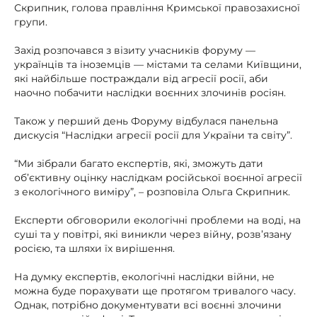
Скрипник, голова правління Кримської правозахисної
групи.
Захід розпочався з візиту учасників форуму —
українців та іноземців — містами та селами Київщини,
які найбільше постраждали від агресії росії, аби
наочно побачити наслідки воєнних злочинів росіян.
Також у перший день Форуму відбулася панельна
дискусія “Наслідки агресії росії для України та світу”.
“Ми зібрали багато експертів, які, зможуть дати
об’єктивну оцінку наслідкам російської воєнної агресії
з екологічного виміру”, – розповіла Ольга Скрипник.
Експерти обговорили екологічні проблеми на воді, на
суші та у повітрі, які виникли через війну, розв’язану
росією, та шляхи їх вирішення.
На думку експертів, екологічні наслідки війни, не
можна буде порахувати ще протягом тривалого часу.
Однак, потрібно документувати всі воєнні злочини