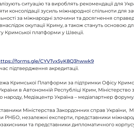
ізують ситуацію та вироблять рекомендації для Укра
ти консолідації зусиль міжнародної спільноти для з
ьності за міжнародні злочини та досягнення справедл
наслідок окупації Криму, а також стануть основою дл
у Кримської платформи у Швеції.
https://forms.gle/CYVTvx5yK8Q3hwwk9
 час підтвердження акредитації.
режа Кримської Платформи за підтримки Офісу Кримс
раїни в Автономній Республіці Крим, Міністерство 
 народу, Медіацентр Україна – медіапартнер форуму
тавники Міністерства Закордонних справ України, Мі
ни РНБО, незалежні експерти, представники міжнарод
озахисники та представники дипломатичного корпусу