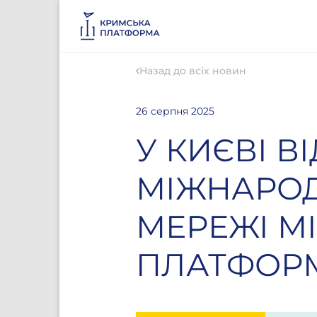
Назад до всіх новин
26 серпня 2025
У КИЄВІ В
МІЖНАРОД
МЕРЕЖІ М
ПЛАТФОР