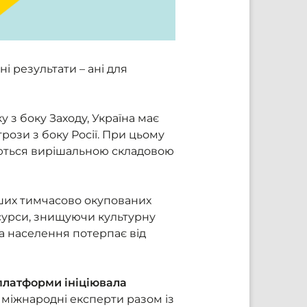
 результати – ані для
у з боку Заходу, Україна має
рози з боку Росії. При цьому
аються вирішальною складовою
нших тимчасово окупованих
сурси, знищуючи культурну
а населення потерпає від
платформи ініціювала
та міжнародні експерти разом із