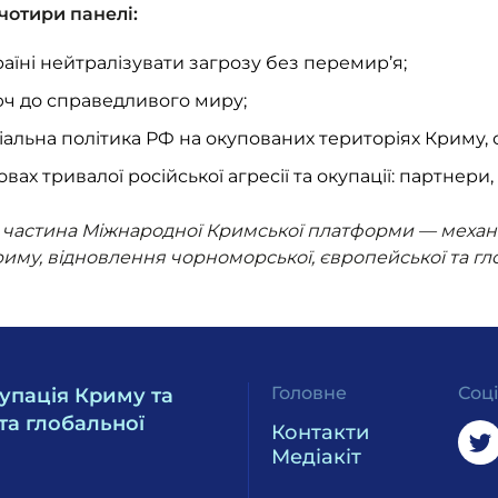
чотири панелі:
раїні нейтралізувати загрозу без перемир’я;
ч до справедливого миру;
іальна політика РФ на окупованих територіях Криму, с
ах тривалої російської агресії та окупації: партнери,
а частина Міжнародної Кримської платформи — механ
риму, відновлення чорноморської, європейської та гл
Головне
Соц
упація Криму та
та глобальної
Контакти
Медіакіт