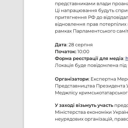
представниками влади проанал
Ці напрацювання будуть сприя
притягнення РФ до відповідал
відновлення прав потерпілих в
рамках Парламентського саміт
Дата
: 28 серпня
Початок:
10:00
Форма реєстрації для медіа
:
Локація буде повідомлена під
Організатори
: Експертна Ме
Представництва Президента Ук
Меджлісу кримськотатарського
У заході візьмуть участь
предс
Міністерства економіки Украї
неурядових організацій, прав