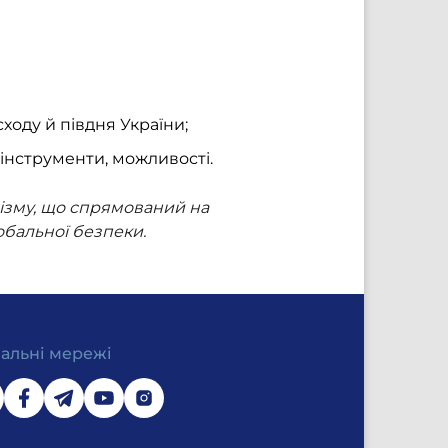
ходу й півдня України;
 інструменти, можливості.
ізму, що спрямований на
обальної безпеки.
іальні мережі