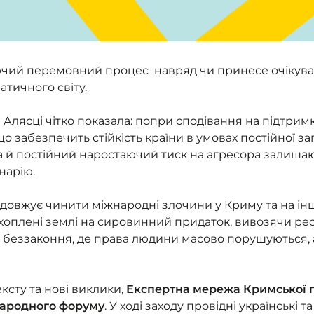
чий перемовний процес навряд чи принесе очікувані
атичного світу.
 Алясці чітко показала: попри сподівання на підтримк
о забезпечить стійкість країни в умовах постійної заг
 й постійний наростаючий тиск на агресора залиш
нарію.
одовжує чинити міжнародні злочини у Криму та на і
хоплені землі на сировинний придаток, вивозячи ре
 беззаконня, де права людини масово порушуються, 
сту та нові виклики,
Експертна мережа Кримської 
народного форуму
. У ході заходу провідні українські 