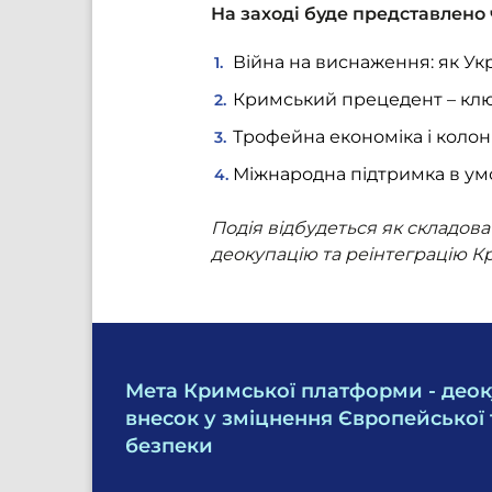
На заході буде представлено 
Війна на виснаження: як Ук
Кримський прецедент – клю
Трофейна економіка і колон
Міжнародна підтримка в умов
Подія відбудеться як складов
деокупацію та реінтеграцію К
Мета Кримської платформи - деок
внесок у зміцнення Європейської 
безпеки