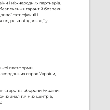
їни і міжнародних партнерів.
абезпечення гарантій безпеки,
ивої сатисфакції і
я подальшої адвокації у
ької платформи,
закордонних справ України,
.
ністерства оборони України,
них аналітичних центрів,
.