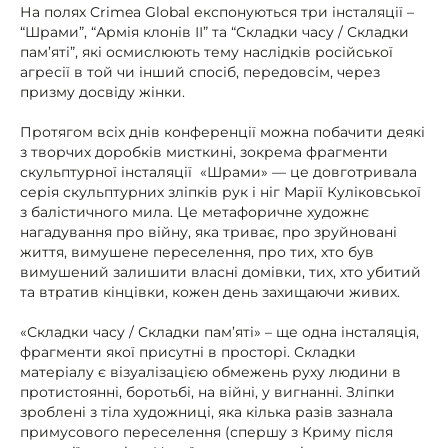
На полях Crimea Global експонуються три інсталяції –
“Шрами”, “Армія клонів ІІ” та “Складки часу / Складки
пам’яті”, які осмислюють тему наслідків російської
агресії в той чи інший спосіб, передовсім, через
призму досвіду жінки.
Протягом всіх днів конференції можна побачити деякі
з творчих доробків мисткині, зокрема фрагменти
скульптурної інсталяції «Шрами» — це довготривала
серія скульптурних зліпків рук і ніг Марії Куліковської
з балістичного мила. Це метафоричне художнє
нагадування про війну, яка триває, про зруйновані
життя, вимушене переселення, про тих, хто був
вимушений залишити власні домівки, тих, хто убитий
та втратив кінцівки, кожен день захищаючи живих.
«Складки часу / Складки пам’яті» – ще одна інсталяція,
фрагменти якої присутні в просторі. Складки
матеріалу є візуалізацією обмежень руху людини в
протистоянні, боротьбі, на війні, у вигнанні. Зліпки
зроблені з тіла художниці, яка кілька разів зазнала
примусового переселення (спершу з Криму після