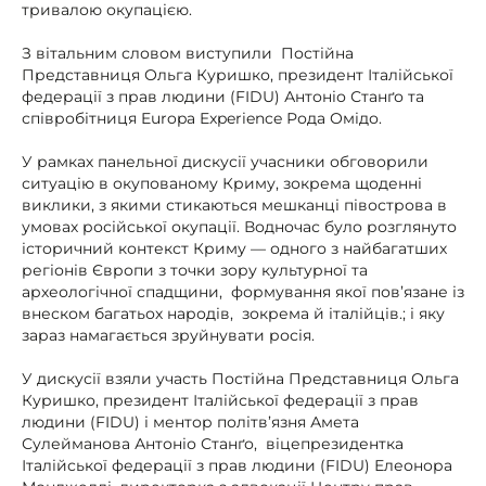
тривалою окупацією.
З вітальним словом виступили Постійна
Представниця Ольга Куришко, президент Італійської
федерації з прав людини (FIDU) Антоніо Станґо та
співробітниця Europa Experience Рода Омідо.
У рамках панельної дискусії учасники обговорили
ситуацію в окупованому Криму, зокрема щоденні
виклики, з якими стикаються мешканці півострова в
умовах російської окупації. Водночас було розглянуто
історичний контекст Криму — одного з найбагатших
регіонів Європи з точки зору культурної та
археологічної спадщини, формування якої пов’язане із
внеском багатьох народів, зокрема й італійців.; і яку
зараз намагається зруйнувати росія.
У дискусії взяли участь Постійна Представниця Ольга
Куришко, президент Італійської федерації з прав
людини (FIDU) і ментор політв’язня Амета
Сулейманова Антоніо Станґо, віцепрезидентка
Італійської федерації з прав людини (FIDU) Елеонора