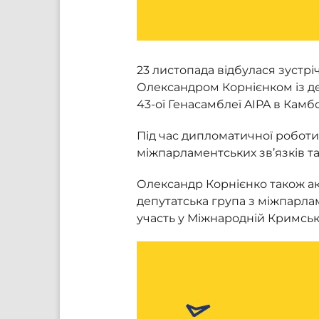
23 листопада відбулася зустрі
Олександром Корнієнком із де
43-ої Генасамблеї AIPA в Камбо
Під час дипломатичної робот
міжпарламентських зв’язків та
Олександр Корнієнко також акц
депутатська група з міжпарлам
участь у Міжнародній Кримськ