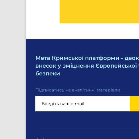
Мета Кримської платформи - деок
внесок у зміцнення Європейської 
безпеки
Підписатись на аналітичні матеріали