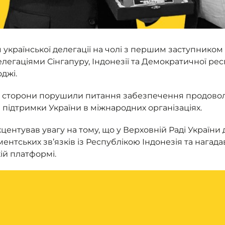
ч української делегації на чолі з першим заступником
легаціями Сінгапуру, Індонезії та Демократичної ре
джі.
и сторони порушили питання забезпечення продоволь
 підтримки України в міжнародних організаціях.
ентував увагу на тому, що у Верховній Раді України д
ентських зв’язків із Республікою Індонезія та нагадав
ій платформі.