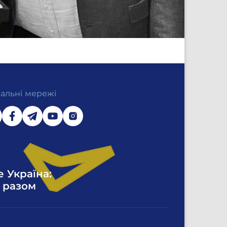
іальні мережі
е Україна:
 разом