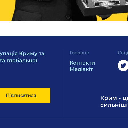
Головне
Соц
упація Криму та
та глобальної
Контакти
Медіакіт
Підписатися
Крим - ц
сильніші