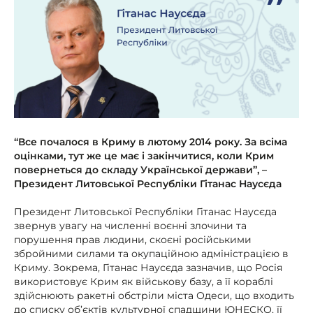
“Все почалося в Криму в лютому 2014 року. За всіма
оцінками, тут же це має і закінчитися, коли Крим
повернеться до складу Української держави”, –
Президент Литовської Республіки Гітанас Наусєда
Президент Литовської Республіки Гітанас Наусєда
звернув увагу на численні воєнні злочини та
порушення прав людини, скоєні російськими
збройними силами та окупаційною адміністрацією в
Криму. Зокрема, Гітанас Наусєда зазначив, що Росія
використовує Крим як військову базу, а її кораблі
здійснюють ракетні обстріли міста Одеси, що входить
до списку об’єктів культурної спадщини ЮНЕСКО, її