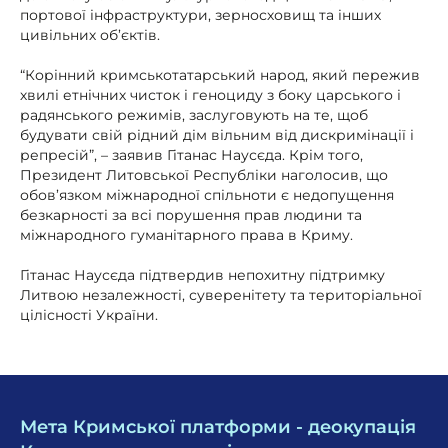
портової інфраструктури, зерносховищ та інших
цивільних об’єктів.
“Корінний кримськотатарський народ, який пережив
хвилі етнічних чисток і геноциду з боку царського і
радянського режимів, заслуговують на те, щоб
будувати свій рідний дім вільним від дискримінації і
репресій”, – заявив Гітанас Наусєда. Крім того,
Президент Литовської Республіки наголосив, що
обов’язком міжнародної спільноти є недопущення
безкарності за всі порушення прав людини та
міжнародного гуманітарного права в Криму.
Гітанас Наусєда підтвердив непохитну підтримку
Литвою незалежності, суверенітету та територіальної
цілісності України.
Мета Кримської платформи - деокупація