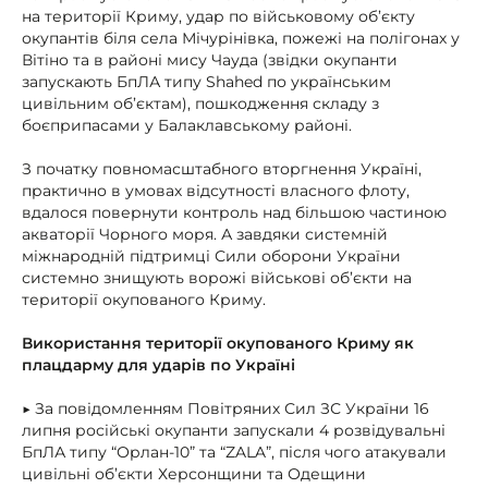
на території Криму, удар по військовому об’єкту
окупантів біля села Мічурінівка, пожежі на полігонах у
Вітіно та в районі мису Чауда (звідки окупанти
запускають БпЛА типу Shahed по українським
цивільним об’єктам), пошкодження складу з
боєприпасами у Балаклавському районі.
З початку повномасштабного вторгнення Україні,
практично в умовах відсутності власного флоту,
вдалося повернути контроль над більшою частиною
акваторії Чорного моря. А завдяки системній
міжнародній підтримці Сили оборони України
системно знищують ворожі військові об’єкти на
території окупованого Криму.
Використання території окупованого Криму як
плацдарму для ударів по Україні
▶ За повідомленням Повітряних Сил ЗС України 16
липня російські окупанти запускали 4 розвідувальні
БпЛА типу “Орлан-10” та “ZALA”, після чого атакували
цивільні об’єкти Херсонщини та Одещини