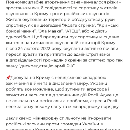
Повномасштабне вторгнення ознаменувалося різким
зростанням акцій солідарності та спротиву жителів
окупованого Криму проти російських окупантів.
Жителі окупованих територій об’єднуються у рухи
спротиву, як вищезгадані “Жовта стрічка”, “Кримські
бойові чайки”, “Зла Мавка”, “АТЕШ”, або ж діють
одноосібно. Щоб придушити рух спротиву місцевих
жителів на тимчасово окупованій території Криму
після 24 лютого 2022 року, окупанти активно почали
переслідувати та притягати до адміністративної
відповідальності громадян України за статтею про так
звану “дискредитацію армії РФ”.
Деокупація Криму є невід’ємною складовою
закінчення війни та відновлення миру. Українці
роблять все можливе, щоб зупинити агресора і
захистити весь світ від злочинних дій Росії. Адже це
не локальна чи регіональна проблема, агресія Росії
несе загрозу всьому світу та міжнародному порядку.
Закликаємо міжнародну спільноту не ігнорувати
російські злочини проти громадян України в
окупованому Криму та поширювати інформацію про