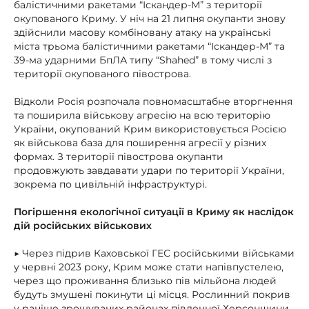
балістичними ракетами “Іскандер-М” з території
окупованого Криму. У ніч на 21 липня окупанти знову
здійснили масову комбіновану атаку на українські
міста трьома балістичними ракетами “Іскандер-М” та
39-ма ударними БпЛА типу “Shahed” в тому числі з
території окупованого півострова.
Відколи Росія розпочала повномасштабне вторгнення
та поширила військову агресію на всю територію
України, окупований Крим використовується Росією
як військова база для поширення агресії у різних
формах. З території півострова окупанти
продовжують завдавати удари по території України,
зокрема по цивільній інфраструктурі.
Погіршення екологічної ситуації в Криму як наслідок
дій російських військових
▶ Через підрив Каховської ГЕС російськими військами
у червні 2023 року, Крим може стати напівпустелею,
через що проживання близько пів мільйона людей
будуть змушені покинути ці місця. Рослинний покрив
у раніше зрошуваних районах південної Херсонщини