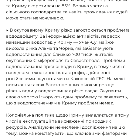
та Криму скоротився на 85%. Велика частина
сільського господарства та навіть проживання людей
може стати неможливою.
▶ В окупованому Криму різко загострюється проблема
вододефіциту. За інформацією активістів, пересох
найвищий водоспад у Криму — Учан-Су, майже
висохла річка Альма та Чорна, які забезпечують
водопостачання для близько 700 тисяч жителів
окупованих Сімферополя та Севастополя. Проблеми
водопостачання прісної води в Криму, в тому числі є
наслідком техногенної катастрофи, здійсненої
російськими окупантами на Каховській ГЕС. На межі
висихання також багато менших річок через що
рівень води у водосховищах різко падає. Окупанти
своєю чергою ігнорують дану проблему та заявляють,
що з водопостачанням в Криму проблем немає.
Колоніальна політика щодо Криму виявляється в тому
числі в експлуатації та виснаженні природних
ресурсів. Аналізуючи нечисленні дослідження на цю
тему, можна констатувати, що ключовими факторами