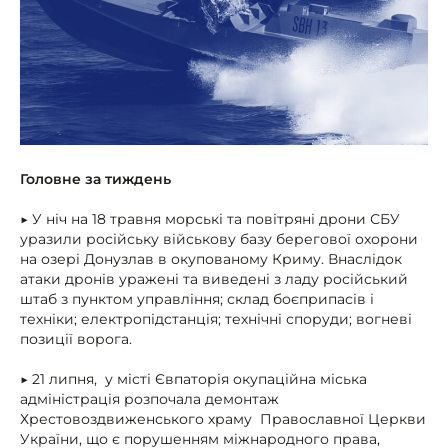
Головне за тиждень
▶ У ніч на 18 травня морські та повітряні дрони СБУ
уразили російську військову базу берегової охорони
на озері Донузлав в окупованому Криму. Внаслідок
атаки дронів уражені та виведені з ладу російський
штаб з пунктом управління; склад боєприпасів і
техніки; електропідстанція; технічні споруди; вогневі
позиції ворога.
▶ 21 липня, у місті Євпаторія окупаційна міська
адміністрація розпочала демонтаж
Хрестовоздвиженського храму Православної Церкви
України, що є порушенням міжнародного права,