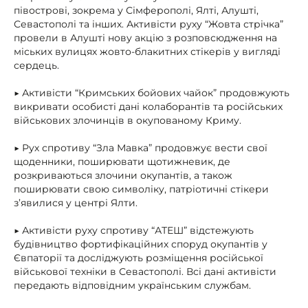
півострові, зокрема у Сімферополі, Ялті, Алушті,
Севастополі та інших. Активісти руху “Жовта стрічка”
провели в Алушті нову акцію з розповсюдження на
міських вулицях жовто-блакитних стікерів у вигляді
сердець.
▶ Активісти “Кримських бойових чайок” продовжують
викривати особисті дані колаборантів та російських
військових злочинців в окупованому Криму.
▶ Рух спротиву “Зла Мавка” продовжує вести свої
щоденники, поширювати щотижневик, де
розкриваються злочини окупантів, а також
поширювати свою символіку, патріотичні стікери
з’явилися у центрі Ялти.
▶ Активісти руху спротиву “АТЕШ” відстежують
будівництво фортифікаційних споруд окупантів у
Євпаторії та досліджують розміщення російської
військової техніки в Севастополі. Всі дані активісти
передають відповідним українським службам.