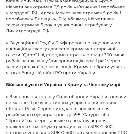
батальйону імені Номана Челебіджихана. Артур
Меметшаєв отримав 6,5 років ув’язнення і перебуває
у Мордовії, РФ; Арсен Меметшаєв отримав 5 років і
перебуває у Липецьку, РФ; Аблямед Меметшаєв
також отримав 5 років ув’язнення і перебуває у
Димитровграді, РФ.
▶ Окупаційний “суд” у Сімферополі не задовольнив
апеляційну скаргу адвокатів кримськотатарської
газети “Qırım” і підтвердив штраф у розмірі 300 тисяч
рублів за так звану “дискредитацію армії рф” через
заклик редакції до мешканців Криму не брати участь
у загарбницькій війні РФ проти України.
Військові успіхи України в Криму та Чорному морі
▶ З червня цього року Сили оборони України завдали
не менше 11 результативних ударів по військових
об’єктах Росії. Серед цих ударів: пошкодження
російського буксира проєкту 498 “Сатурн” або
“Протей” на озері Панське на початку червня;
ураження як мінімум трьох дивізіонів ЗРК С-300,
чотирьох установок ЗРК С-400 та трьох установок РЛС