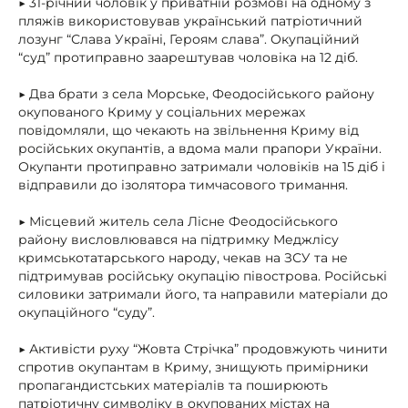
▶ 31-річний чоловік у приватній розмові на одному з
пляжів використовував український патріотичний
лозунг “Слава Україні, Героям слава”. Окупаційний
“суд” протиправно заарештував чоловіка на 12 діб.
▶ Два брати з села Морське, Феодосійського району
окупованого Криму у соціальних мережах
повідомляли, що чекають на звільнення Криму від
російських окупантів, а вдома мали прапори України.
Окупанти протиправно затримали чоловіків на 15 діб і
відправили до ізолятора тимчасового тримання.
▶ Місцевий житель села Лісне Феодосійського
району висловлювався на підтримку Меджлісу
кримськотатарського народу, чекав на ЗСУ та не
підтримував російську окупацію півострова. Російські
силовики затримали його, та направили матеріали до
окупаційного “суду”.
▶ Активісти руху “Жовта Стрічка” продовжують чинити
спротив окупантам в Криму, знищують примірники
пропагандистських матеріалів та поширюють
патріотичну символіку в окупованих містах на