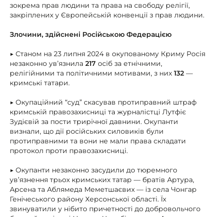
зокрема прав людини та права на свободу релігії,
закріплених у Європейській конвенції з прав людини.
Злочини, здійснені Російською Федерацією
▶ Станом на 23 липня 2024 в окупованому Криму Росія
незаконно ув’язнила
217
осіб за етнічними,
релігійними та політичними мотивами, з них
132
—
кримські татари.
▶ Окупаційний “суд” скасував протиправний штраф
кримській правозахисниці та журналістці Лутфіє
Зудієвій за пости трирічної давнини. Окупанти
визнали, що дії російських силовиків були
протиправними та вони не мали права складати
протокол проти правозахисниці.
▶ Окупанти незаконно засудили до тюремного
ув’язнення трьох кримських татар — братів Артура,
Арсена та Аблямеда Меметшаєвих — із села Чонгар
Генічеського району Херсонської області. Їх
звинуватили у нібито причетності до добровольчого