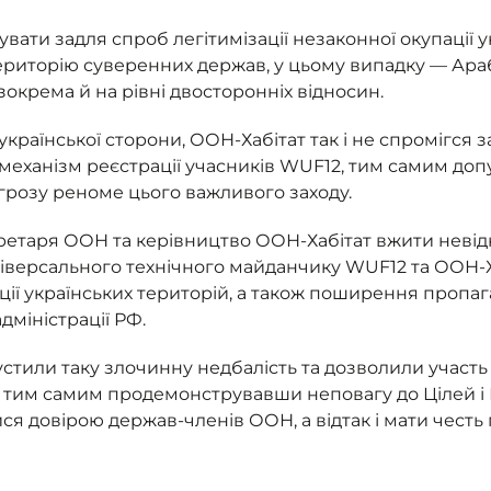
вати задля спроб легітимізації незаконної окупації у
територію суверенних держав, у цьому випадку — Араб
окрема й на рівні двосторонніх відносин.
країнської сторони, ООН-Хабітат так і не спромігся
механізм реєстрації учасників WUF12, тим самим допу
агрозу реноме цього важливого заходу.
етаря ООН та керівництво ООН-Хабітат вжити невідк
версального технічного майданчику WUF12 та ООН-Ха
ації українських територій, а також поширення пропаг
дміністрації РФ.
пустили таку злочинну недбалість та дозволили участ
ії, тим самим продемонструвавши неповагу до Цілей 
ся довірою держав-членів ООН, а відтак і мати честь