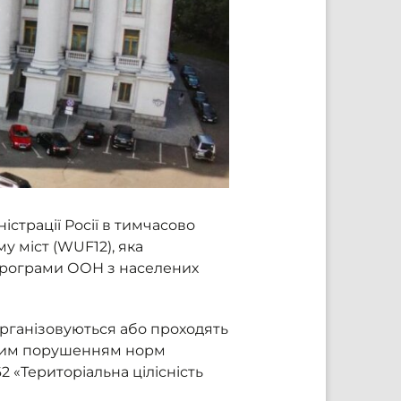
істрації Росії в тимчасово
у міст (WUF12), яка
и Програми ООН з населених
організовуються або проходять
чущим порушенням норм
 «Територіальна цілісність