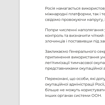
Росія намагається використову
міжнародні платформи, так і 
свідомо провокуючи напругу, з
Попри численні наполягання у
контроль та визначити чіткий 
злочинців і поставивши під з
Закликаємо Генерального секр
припинення використання уні
легітимізації тимчасової окуп
представниками окупаційної а
Переконані, що особи, які до
окупаційної адміністрації Рос
більше не можуть користувати
інших органах системи ООН.