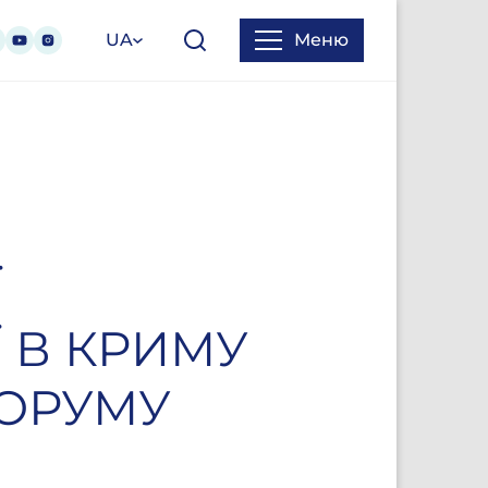
UA
Меню
Ї
Ї В КРИМУ
ФОРУМУ