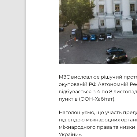
МЗС висловлює рішучий протест
окупованій РФ Автономній Респ
відбувається з 4 по 8 листопа
пунктів (ООН-Хабітат).
Наголошуємо, що участь предст
під егідою міжнародних орга
міжнародного права та низки 
України».