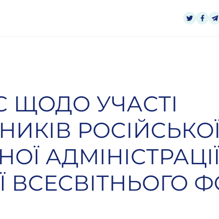
С ЩОДО УЧАСТІ
НИКІВ РОСІЙСЬКО
ОЇ АДМІНІСТРАЦІ
СІЇ ВСЕСВІТНЬОГО 