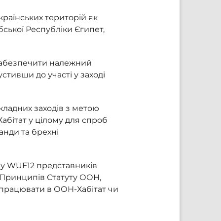
країнських територій як
ської Республіки Єгипет,
 забезпечити належний
стивши до участі у заході
ладних заходів з метою
бітат у цілому для спроб
анди та брехні
ь у WUF12 представників
і Принципів Статуту ООН,
 працювати в ООН-Хабітат чи