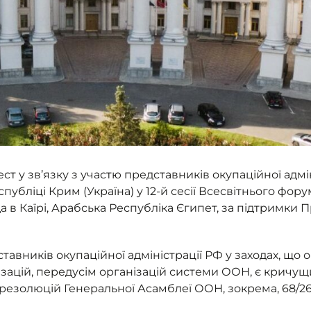
 у зв’язку з участю представників окупаційної адмін
убліці Крим (Україна) у 12-й сесії Всесвітнього форум
да в Каїрі, Арабська Республіка Єгипет, за підтримк
авників окупаційної адміністрації РФ у заходах, що 
нізацій, передусім організацій системи ООН, є кри
резолюцій Генеральної Асамблеї ООН, зокрема, 68/262