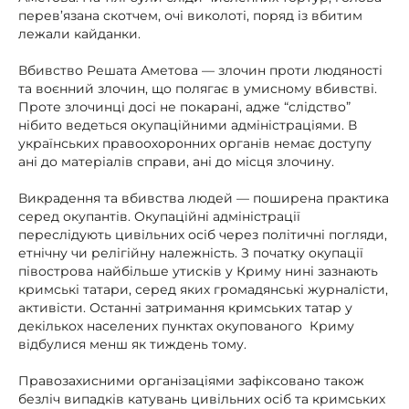
перев’язана скотчем, очі виколоті, поряд із вбитим
лежали кайданки.
Вбивство Решата Аметова — злочин проти людяності
та воєнний злочин, що полягає в умисному вбивстві.
Проте злочинці досі не покарані, адже “слідство”
нібито ведеться окупаційними адміністраціями. В
українських правоохоронних органів немає доступу
ані до матеріалів справи, ані до місця злочину.
Викрадення та вбивства людей — поширена практика
серед окупантів. Окупаційні адміністрації
переслідують цивільних осіб через політичні погляди,
етнічну чи релігійну належність. З початку окупації
півострова найбільше утисків у Криму нині зазнають
кримські татари, серед яких громадянські журналісти,
активісти. Останні затримання кримських татар у
декількох населених пунктах окупованого Криму
відбулися менш як тиждень тому.
Правозахисними організаціями зафіксовано також
безліч випадків катувань цивільних осіб та кримських