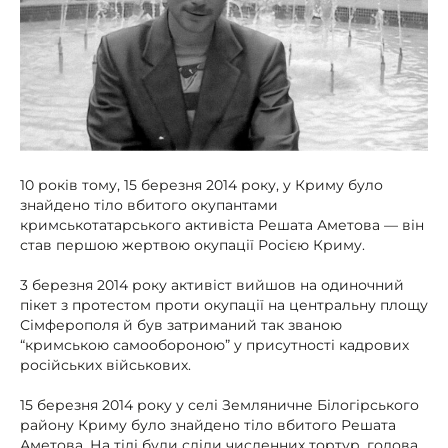
10 років тому, 15 березня 2014 року, у Криму було
знайдено тіло вбитого окупантами
кримськотатарського активіста Решата Аметова — він
став першою жертвою окупації Росією Криму.
3 березня 2014 року активіст вийшов на одиночний
пікет з протестом проти окупації на центральну площу
Сімферополя й був затриманий так званою
“кримською самообороною” у присутності кадрових
російських військових.
15 березня 2014 року у селі Земляничне Білогірського
району Криму було знайдено тіло вбитого Решата
Аметова. На тілі були сліди численних тортур, голова