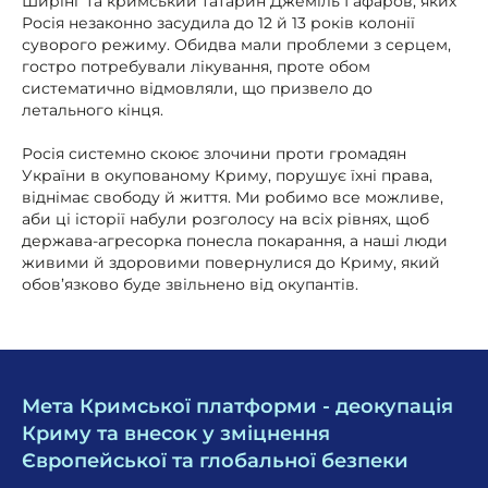
Ширінг та кримський татарин Джеміль Гафаров, яких
Росія незаконно засудила до 12 й 13 років колонії
суворого режиму. Обидва мали проблеми з серцем,
гостро потребували лікування, проте обом
систематично відмовляли, що призвело до
летального кінця.
Росія системно скоює злочини проти громадян
України в окупованому Криму, порушує їхні права,
віднімає свободу й життя. Ми робимо все можливе,
аби ці історії набули розголосу на всіх рівнях, щоб
держава-агресорка понесла покарання, а наші люди
живими й здоровими повернулися до Криму, який
обов’язково буде звільнено від окупантів.
Мета Кримської платформи - деокупація
Криму та внесок у зміцнення
Європейської та глобальної безпеки