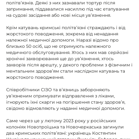
політв’язнів. Деякі з них зазнавали тортур після
затримання, піддавалися насиллю під час етапування
на судові засідання або нові місця ув’язнення.
Крім катувань кримські політв’язні страждають і від
жорстокого поводження, зокрема від ненадання
належної медичної допомоги. Наразі відомо про
близько 50 осіб, що не отримують належного
медичного обслуговування. Хтось з них мав серйозні
хронічні захворювання ще до ув’язнення, хтось
захворів після арешту, у декого проблеми з фізичним і
ментальним здоров’ям стали наслідком катувань та
жорстокого поводження.
Співробітники СІЗО та в’язниць забороняють
ув’язненим отримувати відправлення з ліками,
ігнорують їхні скарги на погіршення стану здоров’я,
свідомо відмовляють у наданні медичної допомоги.
Саме через це у лютому 2023 року у російських
колоніях Новотроїцька та Новочеркаська загинули
два кримських політв’язні: українець Костянтин