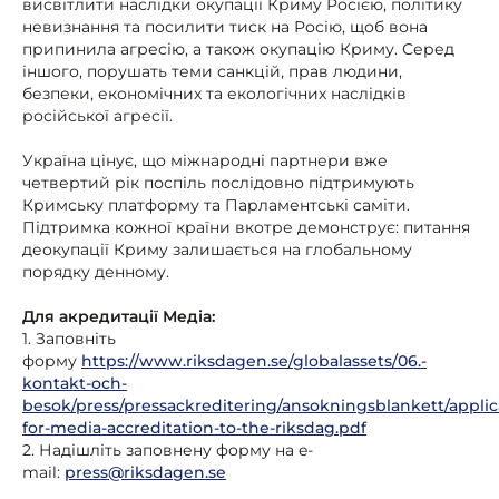
висвітлити наслідки окупації Криму Росією, політику
невизнання та посилити тиск на Росію, щоб вона
припинила агресію, а також окупацію Криму. Серед
іншого, порушать теми санкцій, прав людини,
безпеки, економічних та екологічних наслідків
російської агресії.
Україна цінує, що міжнародні партнери вже
четвертий рік поспіль послідовно підтримують
Кримську платформу та Парламентські саміти.
Підтримка кожної країни вкотре демонструє: питання
деокупації Криму залишається на глобальному
порядку денному.
Для акредитації Медіа:
1. Заповніть
форму
https://www.riksdagen.se/globalassets/06.-
kontakt-och-
besok/press/pressackreditering/ansokningsblankett/applic
for-media-accreditation-to-the-riksdag.pdf
2. Надішліть заповнену форму на e-
mail:
press@riksdagen.se