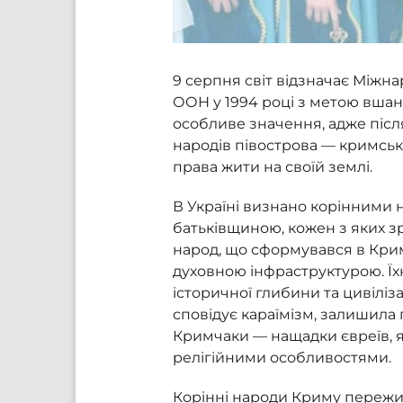
9 серпня світ відзначає Міжн
ООН у 1994 році з метою вшан
особливе значення, адже післ
народів півострова — кримськи
права жити на своїй землі.
В Україні визнано корінними 
батьківщиною, кожен з яких з
народ, що сформувався в Кри
духовною інфраструктурою. Їх
історичної глибини та цивіліз
сповідує караїмізм, залишила 
Кримчаки — нащадки євреїв, я
релігійними особливостями.
Корінні народи Криму пережил