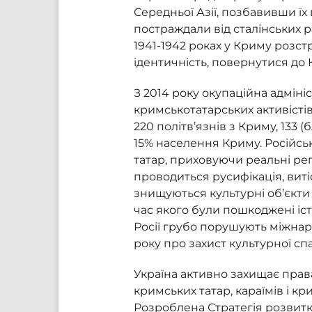
Середньої Азії, позбавивши їх
постраждали від сталінських р
1941-1942 роках у Криму розст
ідентичність, повернутися до 
З 2014 року окупаційна адмін
кримськотатарських активістів
220 політв’язнів з Криму, 133 
15% населення Криму. Російс
татар, приховуючи реальні реп
проводиться русифікація, виті
знищуються культурні об’єкти 
час якого були пошкоджені іст
Росії грубо порушують міжнар
року про захист культурної сп
Україна активно захищає права
кримських татар, караїмів і кр
Розроблена Стратегія розвитк