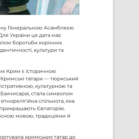
влену Генеральною Асамблеєю
Для України ця дата має
волом боротьби корінних
дентичності, культури та
ких Крим є історичною
. Кримські татари — тюркський
істративною, культурною та
 Бахчисараї, стала символом
етнорелігійна спільнота, яка
сі прикрашають Євпаторію.
асною мовою, традиціями й
портувала кримських татар до