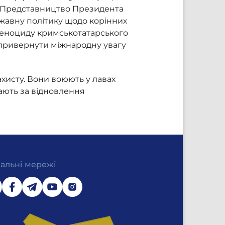
. Представництво Президента
ержавну політику щодо корінних
в геноциду кримськотатарського
 привернути міжнародну увагу
захисту. Вони воюють у лавах
пають за відновлення
іальні мережі