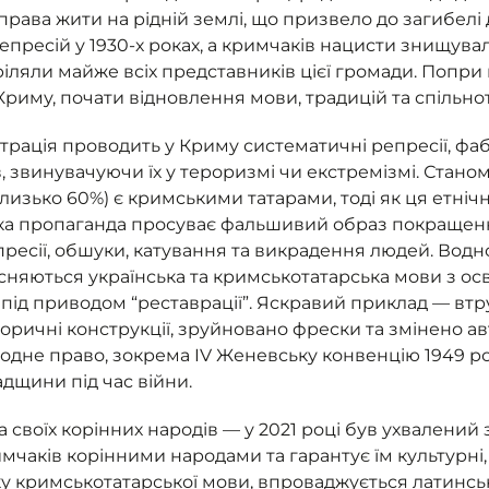
 права жити на рідній землі, що призвело до загибелі
епресій у 1930-х роках, а кримчаків нацисти знищува
ріляли майже всіх представників цієї громади. Попри 
Криму, почати відновлення мови, традицій та спільно
істрація проводить у Криму систематичні репресії, ф
, звинувачуючи їх у тероризмі чи екстремізмі. Стано
(близько 60%) є кримськими татарами, тоді як ця етні
ька пропаганда просуває фальшивий образ покращен
ресії, обшуки, катування та викрадення людей. Водн
сняються українська та кримськотатарська мови з осв
під приводом “реставрації”. Яскравий приклад — втр
оричні конструкції, зруйновано фрески та змінено авте
одне право, зокрема IV Женевську конвенцію 1949 ро
адщини під час війни.
 своїх корінних народів — у 2021 році був ухвалений 
имчаків корінними народами та гарантує їм культурні, 
у кримськотатарської мови, впроваджується латинська