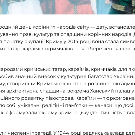
ародний день корінних народів світу — дату, встано
ування прав, культур та спадщини корінних народів. 
я початку окупації Криму у 2014 році вона стала сим
х татар, караїмів і кримчаків — за збереження своєї і
народами кримських татар, караїмів, кримчаків для я
робив значний внесок у культурне багатство України
му, створивши Кримське ханство з розвиненою адмін
ня архітектурна спадщина, зокрема Ханський палац у
аційного розвитку півострова. Караїми — тюркомовна 
по собі унікальні релігійні пам’ятки — кенаси, що до
кі сформували окрему кримчацьку ідентичність з вл
и численні трагедії. У 1944 році радянська влада де