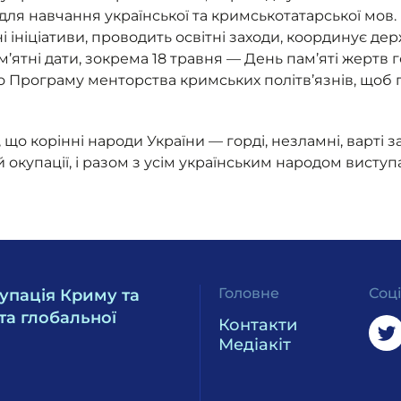
ля навчання української та кримськотатарської мов
і ініціативи, проводить освітні заходи, координує д
ам’ятні дати, зокрема 18 травня — День пам’яті жерт
ло Програму менторства кримських політв’язнів, щоб
 що корінні народи України — горді, незламні, варті 
й окупації, і разом з усім українським народом висту
Головне
Соц
упація Криму та
та глобальної
Контакти
Медіакіт