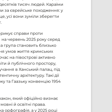
 десятків тисяч людей. Караїми
ли за єврейське походження: у
це, усі вони зуміли зберегти
т.
абрикує справи проти
м на червень 2025 року серед
чна група становить близько
ня умов життя кримських
очас на півострові активно
іти й публічного простору,
учання в Ханський палац, під
нтичну архітектуру. Такі дії
ку та Гаазьку конвенцію 1954
закон, який офіційно визнає
мовні й освітні права.
 орфографія, а у 2025 році