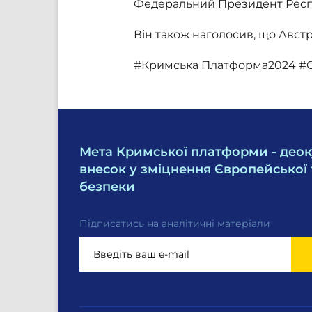
Федеральний Президент Респу
Він також наголосив, що Авс
#Кримська Платформа2024 #Cr
Мета Кримської платформи - деок
внесок у зміцнення Європейської 
безпеки
Підписатись на аналітичні матеріали