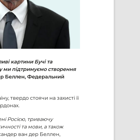
ливі картини Бучі та
у ми підтримуємо створення
р Беллен, Федеральний
, твердо стоячи на захисті її
ордонах.
ні Росією, триваючу
чності та мови, а також
сандер ван дер Беллен,