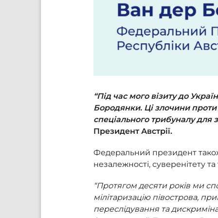
“Під час мого візиту до Украї
Бородянки. Ці злочини проти
спеціального трибуналу для з
Президент Австрії.
Федеральний президент також з
незалежності, суверенітету та 
“Протягом десяти років ми сп
мілітаризацію півострова, при
переслідування та дискриміна