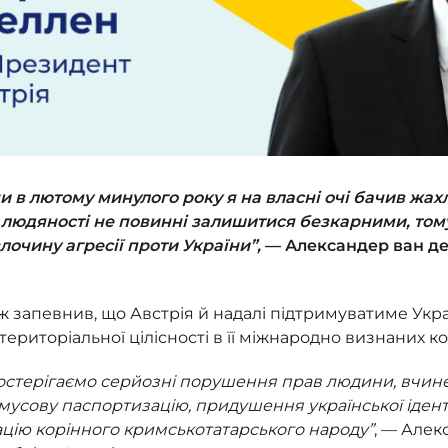
ни в лютому минулого року я на власні очі бачив жах
 людяності не повинні залишитися безкарними, том
лочину агресії проти України”,
— Александер ван де
апевнив, що Австрія й надалі підтримуватиме Україну
територіальної цілісності в її міжнародно визнаних к
остерігаємо серйозні порушення прав людини, вчине
мусову паспортизацію, придушення української іденти
цію корінного кримськотатарського народу”
, — Алек