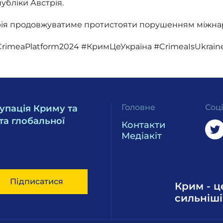
бліки Австрія.
трія продовжуватиме протистояти порушенням міжна
imeaPlatform2024 #КримЦеУкраїна #CrimeaIsUkrain
Головне
Соц
упація Криму та
та глобальної
Контакти
Медіакіт
Підписатися
Крим - ц
сильніші