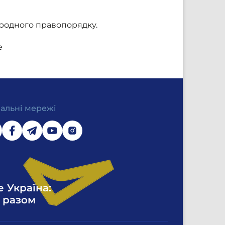
родного правопорядку.
e
іальні мережі
е Україна:
 разом