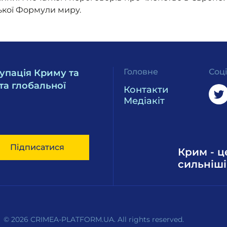
ької Формули миру.
Головне
Соц
упація Криму та
та глобальної
Контакти
Медіакіт
Підписатися
Крим - ц
сильніші
© 2026 CRIMEA-PLATFORM.UA. All rights reserved.