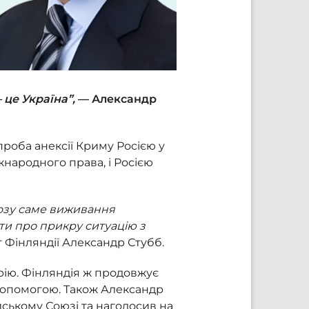
 це Україна”,
— Александр
роба анексії Криму Росією у
народного права, і Росією
розу саме виживання
ти про прикру ситуацію з
Фінляндії Александр Стубб.
орію. Фінляндія ж продовжує
 допомогою. Також Александр
ському Союзі та наголосив на