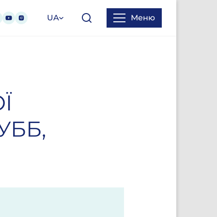
UA
Меню
Ї
УББ,