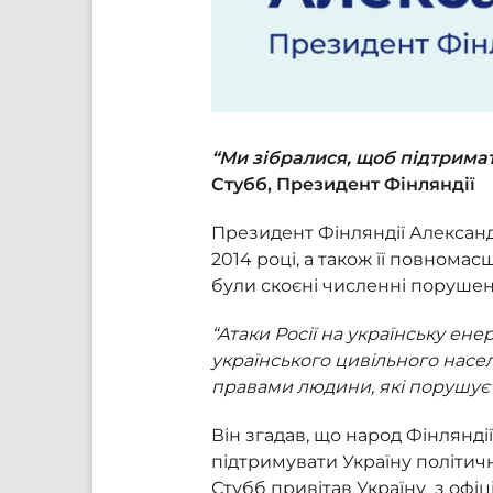
“Ми зібралися, щоб підтримат
Стубб, Президент Фінляндії
Президент Фінляндії Александ
2014 році, а також її повном
були скоєні численні поруше
“Атаки Росії на українську ен
українського цивільного насел
правами людини, які порушує 
Він згадав, що народ Фінлянді
підтримувати Україну політич
Стубб привітав Україну з офі