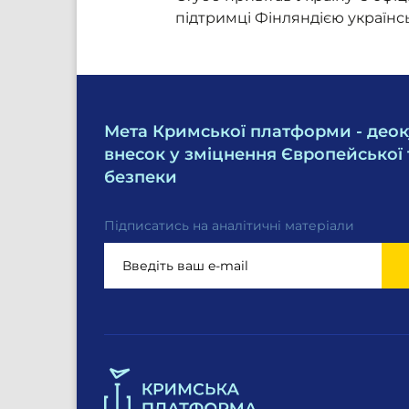
підтримці Фінляндією українс
Мета Кримської платформи - деок
внесок у зміцнення Європейської 
безпеки
Підписатись на аналітичні матеріали