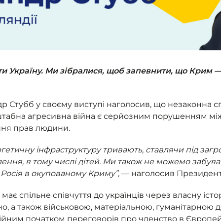
и Україну. Ми зібралися, щоб запевнити, що Крим —
р Стубб у своєму виступі наголосив, що незаконна сп
асштабна агресивна війна є серйозним порушенням між
ння прав людини.
ергетичну інфраструктуру тривають, ставлячи під заг
ення, в тому числі дітей. Ми також не можемо забува
Росія в окупованому Криму”,
— наголосив Президент 
ї має спільне співчуття до українців через власну іст
но, а також військовою, матеріальною, гуманітарною
ційним початком переговорів про членство в Європей