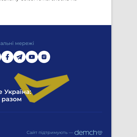
іальні мережі
е Україна:
 разом
Сайт підтримують —