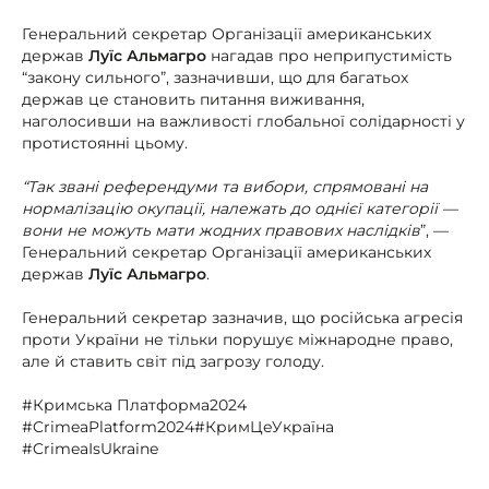
Генеральний секретар Організації американських
держав
Луїс Альмагро
нагадав про неприпустимість
“закону сильного”, зазначивши, що для багатьох
держав це становить питання виживання,
наголосивши на важливості глобальної солідарності у
протистоянні цьому.
“Так звані референдуми та вибори, спрямовані на
нормалізацію окупації, належать до однієї категорії —
вони не можуть мати жодних правових наслідків
”, —
Генеральний секретар Організації американських
держав
Луїс Альмагро
.
Генеральний секретар зазначив, що російська агресія
проти України не тільки порушує міжнародне право,
але й ставить світ під загрозу голоду.
#Кримська Платформа2024
#CrimeaPlatform2024#КримЦеУкраїна
#CrimeaIsUkraine