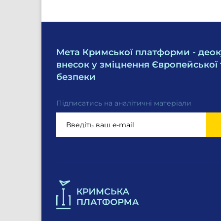
Мета Кримської платформи - деок
внесок у зміцнення Європейської 
безпеки
Підписатись на аналітичні матеріали