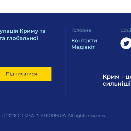
Головне
Соц
упація Криму та
та глобальної
Контакти
Медіакіт
Підписатися
Крим - ц
сильніші
© 2026 CRIMEA-PLATFORM.UA. All rights reserved.