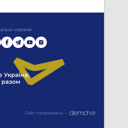
іальні мережі
е Україна:
 разом
Сайт підтримують —