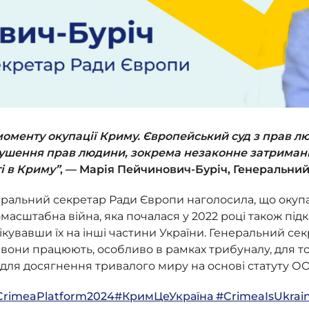
з моменту окупації Криму. Європейський суд з прав 
рушення прав людини, зокрема незаконне затриманн
і в Криму”
, — Марія Пейчинович-Буріч, Генеральни
ральний секретар Ради Європи наголосила, що окупа
масштабна війна, яка почалася у 2022 році також під
ікувавши їх на інші частини України. Генеральний се
вони працюють, особливо в рамках трибуналу, для то
адля досягнення тривалого миру на основі статуту О
rimeaPlatform
2024
#КримЦеУкраїна
#CrimeaIsUkrai