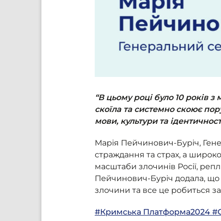
“В цьому році було 10 років 
скоїла та системно скоює по
мови, культури та ідентичност
Марія Пейчинович-Буріч, Гене
страждання та страх, а широко
масштаби злочинів Росії, репл
Пейчинович-Буріч додала, що 
злочини та все це робиться з
#Кримська Платформа2024
#C