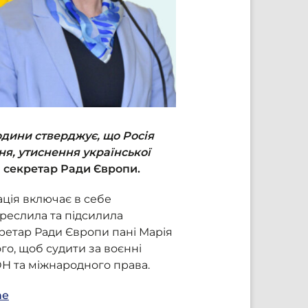
людини стверджує, що Росія
я, утиснення української
й секретар Ради Європи.
ція включає в себе
креслила та підсилила
кретар Ради Європи пані Марія
го, щоб судити за воєнні
ОН та міжнародного права.
ne