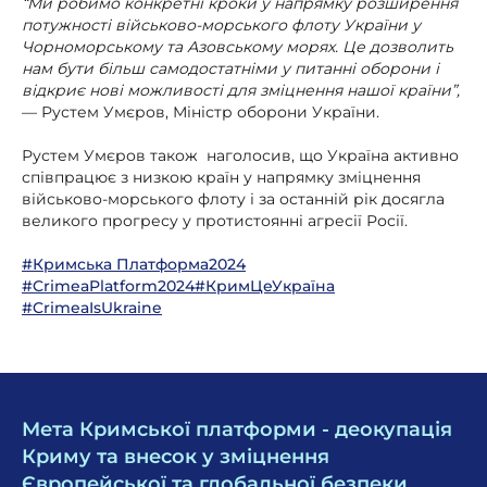
“Ми робимо конкретні кроки у напрямку розширення
потужності військово-морського флоту України у
Чорноморському та Азовському морях. Це дозволить
нам бути більш самодостатніми у питанні оборони і
відкриє нові можливості для зміцнення нашої країни”,
— Рустем Умєров, Міністр оборони України.
Рустем Умєров також наголосив, що Україна активно
співпрацює з низкою країн у напрямку зміцнення
військово-морського флоту і за останній рік досягла
великого прогресу у протистоянні агресії Росії.
#Кримська Платформа2024
#CrimeaPlatform
2024
#КримЦеУкраїна
#CrimeaIsUkraine
Мета Кримської платформи - деокупація
Криму та внесок у зміцнення
Європейської та глобальної безпеки