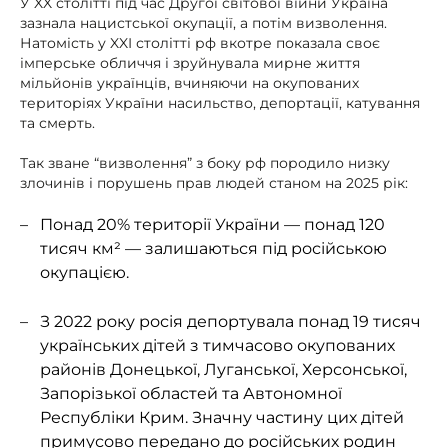
У XX столітті під час Другої світової війни Україна
зазнала нацистської окупації, а потім визволення.
Натомість у XXI столітті рф вкотре показала своє
імперське обличчя і зруйнувала мирне життя
мільйонів українців, вчиняючи на окупованих
територіях України насильство, депортації, катування
та смерть.
Так зване “визволення” з боку рф породило низку
злочинів і порушень прав людей станом на 2025 рік:
Понад 20% території України — понад 120
тисяч км² — залишаються під російською
окупацією.
З 2022 року росія депортувала понад 19 тисяч
українських дітей з тимчасово окупованих
районів Донецької, Луганської, Херсонської,
Запорізької областей та Автономної
Республіки Крим. Значну частину цих дітей
примусово передано до російських родин