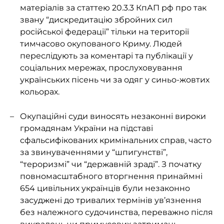
матеріалів за статтею 20.3.3 КпАП рф про так
звану “дискредитацію збройних сил
російської федерації” тільки на території
тимчасово окупованого Криму. Людей
переслідують за коментарі та публікації у
соціальних мережах, прослуховування
українських пісень чи за одяг у синьо-жовтих
кольорах.
Окупаційні суди виносять незаконні вироки
громадянам України на підставі
сфальсифікованих кримінальних справ, часто
за звинуваченнями у “шпигунстві”,
“тероризмі” чи “державній зраді”. З початку
повномасштабного вторгнення принаймні
654 цивільних українців були незаконно
засуджені до тривалих термінів ув’язнення
без належного судочинства, переважно після