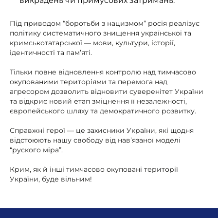
викрадень чи примусових затримань.
Під приводом “боротьби з нацизмом” росія реалізує
політику систематичного знищення української та
кримськотатарської — мови, культури, історії,
ідентичності та пам’яті.
Тільки повне відновлення контролю над тимчасово
окупованими територіями та перемога над
агресором дозволить відновити суверенітет України
та відкриє новий етап зміцнення її незалежності,
європейського шляху та демократичного розвитку.
Справжні герої — це захисники України, які щодня
відстоюють нашу свободу від нав’язаної моделі
“руского мiра”.
Крим, як й інші тимчасово окуповані території
України, буде вільним!