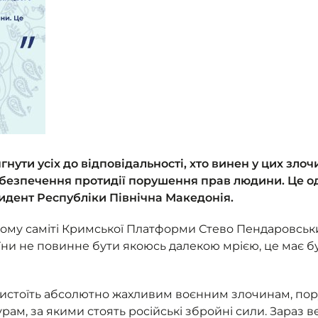
нути усіх до відповідальності, хто винен у цих злоч
безпечення протидії порушення прав людини. Це од
идент Республіки Північна Македонія.
тьому саміті Кримської Платформи Стево Пендаровськ
аїни не повинне бути якоюсь далекою мрією, це має б
протистоїть абсолютно жахливим воєнним злочинам, п
ам, за якими стоять російські збройні сили. Зараз в