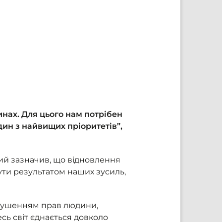
инах. Для цього нам потрібен
ин з найвищих пріоритетів”,
ий зазначив, що відновлення
ути результатом наших зусиль,
орушенням прав людини,
есь світ єднається довколо