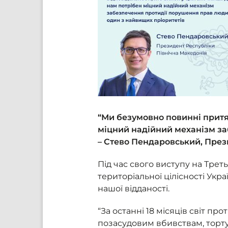
“Ми безумовно повинні притяг
міцний надійний механізм за
– Стево Пендаровський, През
Під час свого виступу на Тре
територіальної цілісності Укр
нашої відданості.
“За останні 18 місяців світ 
позасудовим вбивствам, тортур