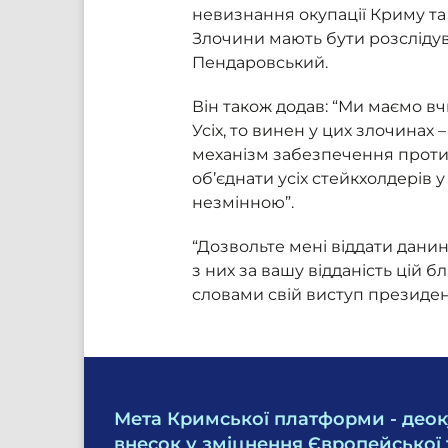
невизнання окупації Криму та 
Злочини мають бути розслідуван
Пендаровський.
Він також додав: “Ми маємо вч
Усіх, то винен у цих злочинах
механізм забезпечення проти
об’єднати усіх стейкхолдерів
незмінною”.
“Дозвольте мені віддати дани
з них за вашу відданість цій
словами свій виступ президен
Мета Кримської платформи - деок
внесок у зміцнення Європейської 