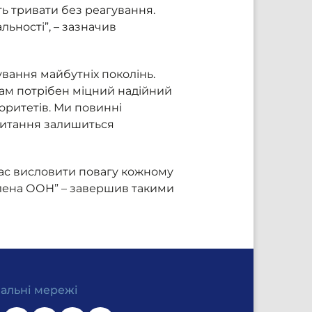
ть тривати без реагування.
льності”, – зазначив
нування майбутніх поколінь.
 нам потрібен міцний надійний
оритетів. Ми повинні
 питання залишиться
час висловити повагу кожному
 члена ООН” – завершив такими
іальні мережі