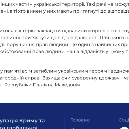
інших частин української території. Такі речі не можу
і, а ті хто винен у них мають притягнуті до відповіда
итися в історії і закладати підвалини мирного співіс
 – повинні притягнути до відповідальності, Для цього
дії порушення прав людини. Це один з найвищих прі
 у обстоюванні прав людини, наша відданість у цьому
ну пам’яті всім загиблим українським героям і водно
 благородній справі. Захищаючи суверенну державу –
т Республіки Північна Македонія
Головне
Соц
упація Криму та
та глобальної