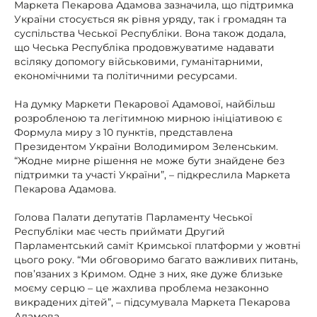
Маркета Пекарова Адамова зазначила, що підтримка
України стосується як рівня уряду, так і громадян та
суспільства Чеської Республіки. Вона також додала,
що Чеська Республіка продовжуватиме надавати
всіляку допомогу військовими, гуманітарними,
економічними та політичними ресурсами.
На думку Маркети Пекарової Адамової, найбільш
розробленою та легітимною мирною ініціативою є
Формула миру з 10 пунктів, представлена
Президентом України Володимиром Зеленським.
“Жодне мирне рішення не може бути знайдене без
підтримки та участі України”, – підкреслила Маркета
Пекарова Адамова.
Голова Палати депутатів Парламенту Чеської
Республіки має честь приймати Другий
Парламентський саміт Кримської платформи у жовтні
цього року. “Ми обговоримо багато важливих питань,
пов’язаних з Кримом. Одне з них, яке дуже близьке
моєму серцю – це жахлива проблема незаконно
викрадених дітей”, – підсумувала Маркета Пекарова
Адамова.